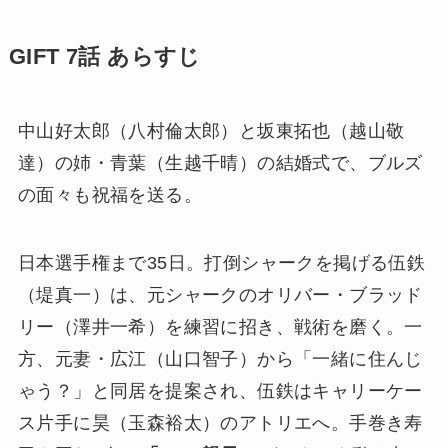
GIFT 7話 あらすじ
中山好太郎（八村倫太郎）と坂東拓也（越山敬
達）の姉・青葉（生越千晴）の結婚式で、ブルズ
の面々も祝福を送る。
日本選手権まで35日。打倒シャークを掲げる伍鉄
（堤真一）は、元シャークのオリバー・ブラッド
リー（澤井一希）を練習に招き、戦術を磨く。一
方、元妻・広江（山口智子）から「一緒に住んじ
ゃう？」と同居を提案され、伍鉄はキャリーケー
ス片手に昊（玉森裕太）のアトリエへ。手巻き寿