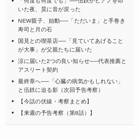
「何度も何度でも」──伍鉄がピアノを叩
いた夜、昊に音が戻った
NEW親子、始動──「ただいま」と手巻き
寿司と月の石
国見との喫茶店──「見ていてあげること
が大事」が父親たちに届いた
涼に届いた2つの良い知らせ──代表推薦と
アスリート契約
最終章へ──「心臓の病気かもしれない」
と伍鉄に迫る影（次回予告考察）
【今話の伏線・考察まとめ】
【来週の予告考察（第8話）】