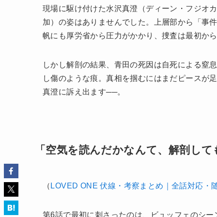
現場に駆け付けた水沢真澄（ディーン・フジオ
加）の姿はありませんでした。上層部から「事
帆にも厚労省から圧力がかかり、捜査は最初か
しかし解剖の結果、青田の死因は自死による窒
し傷のような痕。真相を掴むにはまだピースが
真澄に訴え出ます──。
「空気を読んだかなんて、解剖して
（
LOVED ONE 伏線・考察まとめ｜全話対応・
第6話で最初に刺さったのは、ビュッフェのシー