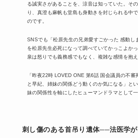
る誠実さがあることを、涼音は知っていた。そ
り、真澄も麻帆も堂島も身動きを封じられる中
のです。
SNSでも「松原先生の兄弟愛すごかった 感動し
を松原先生必死になって調べていてかっこよか
泉は怒りでも義務感でもなく、複雑な感情を抱
「昨夜22時 LOVED ONE 第6話 国会議員
と早紀、姉妹の関係どう動くのか気になる」と
妹の関係性を軸にしたヒューマンドラマとして
刺し傷のある首吊り遺体──法医学