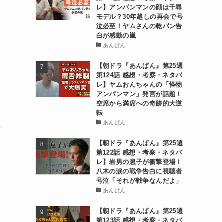
レ】アンパンマンの顔は千尋
モデル？30年越しの再会で号
泣必至！ヤムさんの乾パン告
白が感動の嵐
あんぱん
【朝ドラ『あんぱん』第25週
第124話 感想・考察・ネタバ
レ】ヤムおんちゃんの「怪物
アンパンマン」発言が話題！
空席から満席への奇跡的大逆
転
あんぱん
告
【朝ドラ『あんぱん』第25週
第122話 感想・考察・ネタバ
レ】岩男の息子が衝撃登場！
八木の涙の戦争告白に視聴者
号泣「それが戦争なんだよ」
あんぱん
【朝ドラ『あんぱん』第25週
第123話 感想・考察・ネタバ