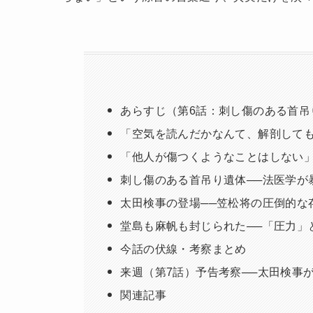
あらすじ（第6話：刺し傷のある首吊
「空気を読んだかなんて、解剖しても
「他人が傷つくようなことはしない」
刺し傷のある首吊り遺体──法医学が
太田検事の登場──笠松将の圧倒的な
堂島も麻帆も封じられた──「圧力」
今話の伏線・考察まとめ
来週（第7話）予告考察──太田検事
関連記事