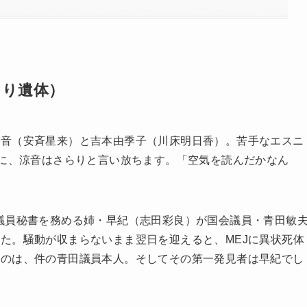
吊り遺体）
涼音（安斉星来）と吉本由季子（川床明日香）。苦手なエスニ
子に、涼音はさらりと言い放ちます。「空気を読んだかなん
議員秘書を務める姉・早紀（志田彩良）が国会議員・青田敏
た。騒動が収まらないまま翌日を迎えると、MEJに異状死体
たのは、件の青田議員本人。そしてその第一発見者は早紀でし