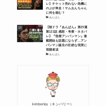
レ】チケット売れない危機に
のぶが奔走！ヤムおんちゃん
に何を頼む？
あんぱん
【朝ドラ『あんぱん』第25週
第121話 感想・考察・ネタバ
レ】『怪傑アンパンマン』連
載開始も話題にならず…アン
パンマン誕生の壮絶な現実に
視聴者涙
あんぱん
kimberley（キンバリー）