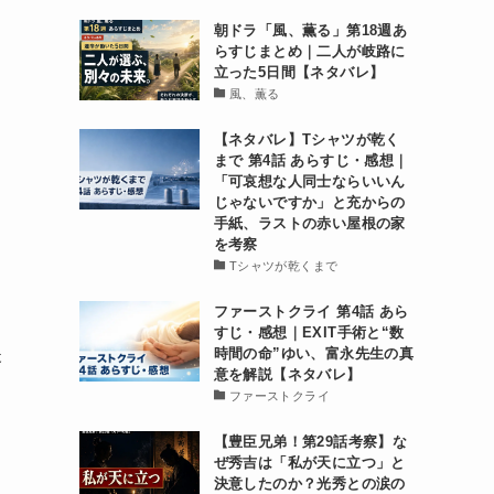
朝ドラ「風、薫る」第18週あ
らすじまとめ｜二人が岐路に
立った5日間【ネタバレ】
風、薫る
【ネタバレ】Tシャツが乾く
まで 第4話 あらすじ・感想｜
「可哀想な人同士ならいいん
じゃないですか」と充からの
手紙、ラストの赤い屋根の家
を考察
Tシャツが乾くまで
ファーストクライ 第4話 あら
すじ・感想｜EXIT手術と“数
時間の命”ゆい、富永先生の真
夫
意を解説【ネタバレ】
ファーストクライ
【豊臣兄弟！第29話考察】な
ぜ秀吉は「私が天に立つ」と
決意したのか？光秀との涙の