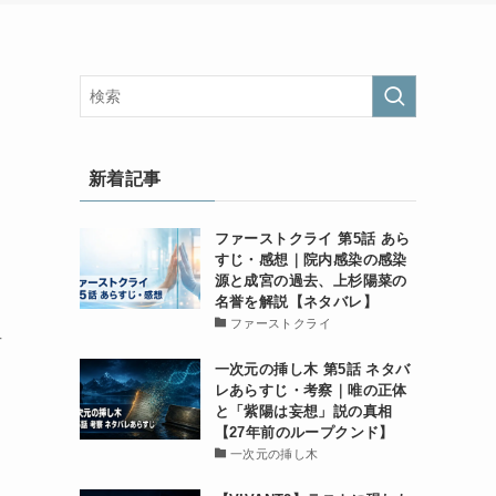
新着記事
ファーストクライ 第5話 あら
すじ・感想｜院内感染の感染
源と成宮の過去、上杉陽菜の
名誉を解説【ネタバレ】
ファーストクライ
星
一次元の挿し木 第5話 ネタバ
レあらすじ・考察｜唯の正体
と「紫陽は妄想」説の真相
【27年前のループクンド】
一次元の挿し木