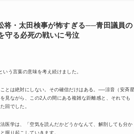
】笠松将・太田検事が怖すぎる──青田議員の
を守る必死の戦いに号泣
という言葉の意味を考え続けました。
ことは絶対にしない。その確信だけはある。──涼音（安斉
を見ながら、この2人の間にある複雑な距離感と、それでも
れた回でした。
も法医学は、「空気を読んだかどうかなんて、解剖しても分か
々と掘り起こしていきます。