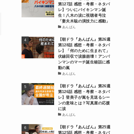
第127話 感想・考察・ネタバ
レ】ついにバイキンマン誕
生！八木の涙に視聴者号泣
「妻夫木聡の演技力に感動」
あんぱん
【朝ドラ『あんぱん』第26週
第128話 感想・考察・ネタバ
レ】「何のために生まれて」
伏線回収で涙腺崩壊！アンパ
ンマンのマーチ誕生秘話に感
動の嵐
あんぱん
【朝ドラ『あんぱん』第26週
し
第126話 感想・考察・ネタバ
レ】登美子が嵩を見送るシー
ンの意味とは？写真屋の応援
に涙
あんぱん
【朝ドラ『あんぱん』第25週
第125話 感想・考察・ネタバ