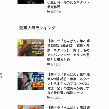
小屋と与一郎の死をネタバレ
徹底解説
豊臣兄弟
記事人気ランキング
【朝ドラ『あんぱん』第26週
第130話（最終回） 感想・考
察・ネタバレ】「嵩はうちの
アンパンマンや」セリフの意
味と反響まとめ
あんぱん
言
【朝ドラ『あんぱん』第26週
第129話 感想・考察・ネタバ
レ】八木さんのプロポーズに
号泣！蘭子の微笑みが美しす
ぎる最終週の感動シーン
あんぱん
【朝ドラ『あんぱん』第26週