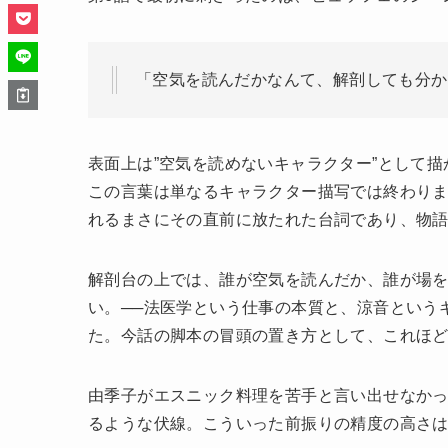
「空気を読んだかなんて、解剖しても分か
表面上は”空気を読めないキャラクター”として
この言葉は単なるキャラクター描写では終わり
れるまさにその直前に放たれた台詞であり、物
解剖台の上では、誰が空気を読んだか、誰が場
い。──法医学という仕事の本質と、涼音という
た。今話の脚本の冒頭の置き方として、これほ
由季子がエスニック料理を苦手と言い出せなか
るような伏線。こういった前振りの精度の高さ