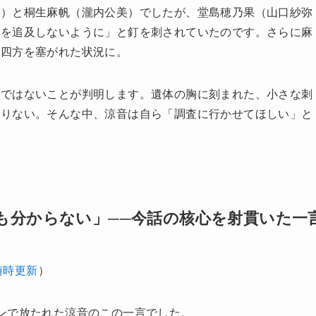
カ）と桐生麻帆（瀧内公美）でしたが、堂島穂乃果（山口紗弥
件を追及しないように」と釘を刺されていたのです。さらに麻
ら四方を塞がれた状況に。
息ではないことが判明します。遺体の胸に刻まれた、小さな刺
足りない。そんな中、涼音は自ら「調査に行かせてほしい」と
も分からない」──今話の核心を射貫いた一
随時更新
）
ンで放たれた涼音のこの一言でした。