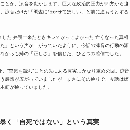
のことが、涼音を動かします。巨大な政治的圧力が四方から迫
で、涼音だけが「調査に行かせてほしい」と前に進もうとする
ました 弁護士来たときキレてかっこよかった 亡くなった真相
った」という声が上がっていたように、今話の涼音の行動の源
えながらも姉の「正しさ」を信じた、ひとつの確信でした。
の不審死、”空気を読む”ことの先にある真実…かなり重めの回。涼音
いう感想が広がっていましたが、まさにその通りで、今話は姉
一本筋が通っていました。
が暴く「自死ではない」という真実