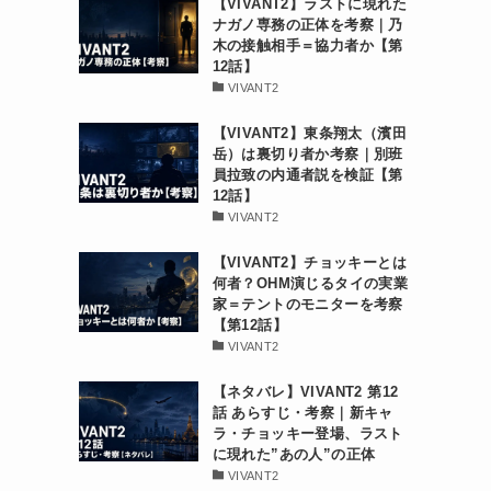
【VIVANT2】ラストに現れた
ナガノ専務の正体を考察｜乃
木の接触相手＝協力者か【第
12話】
VIVANT2
【VIVANT2】東条翔太（濱田
岳）は裏切り者か考察｜別班
員拉致の内通者説を検証【第
12話】
VIVANT2
【VIVANT2】チョッキーとは
何者？OHM演じるタイの実業
家＝テントのモニターを考察
【第12話】
VIVANT2
【ネタバレ】VIVANT2 第12
話 あらすじ・考察｜新キャ
ラ・チョッキー登場、ラスト
に現れた”あの人”の正体
VIVANT2