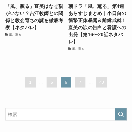
「風、薫る」直美はなぜ親
朝ドラ「風、薫る」第4週
がいない？吉江牧師との関
あらすじまとめ｜小日向の
係と教会育ちの謎を徹底考
衝撃正体暴露＆離縁成就！
察【ネタバレ】
直美の涙の告白と看護への
出発【第16〜20話ネタバ
風、薫る
レ】
風、薫る
1
...
5
6
7
...
40