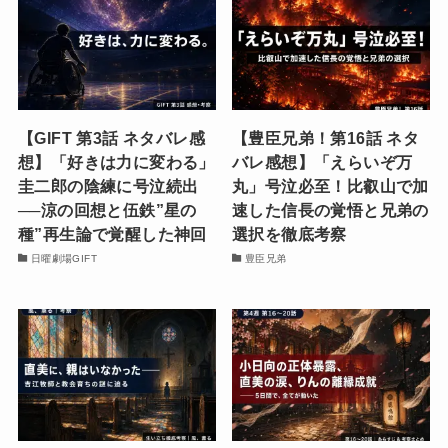
【GIFT 第3話 ネタバレ感
【豊臣兄弟！第16話 ネタ
想】「好きは力に変わる」
バレ感想】「えらいぞ万
圭二郎の陰練に号泣続出
丸」号泣必至！比叡山で加
──涼の回想と伍鉄”星の
速した信長の覚悟と兄弟の
種”再生論で覚醒した神回
選択を徹底考察
日曜劇場GIFT
豊臣兄弟