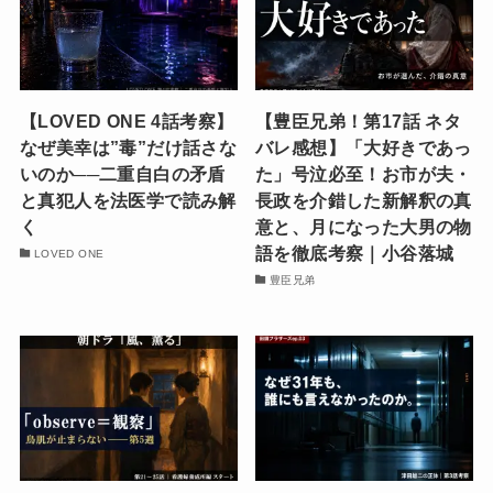
【LOVED ONE 4話考察】
【豊臣兄弟！第17話 ネタ
なぜ美幸は”毒”だけ話さな
バレ感想】「大好きであっ
いのか──二重自白の矛盾
た」号泣必至！お市が夫・
と真犯人を法医学で読み解
長政を介錯した新解釈の真
く
意と、月になった大男の物
語を徹底考察｜小谷落城
LOVED ONE
豊臣兄弟