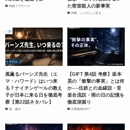
た密室殺人の新事実
田鎖ブラザーズ
刑事、ふりだしに戻る
風薫るバーンズ先生（エ
【GIFT 第4話 考察】坂本
マ・ハワード）はいつ来
昊の「衝撃の事実」とは何
る？ナイチンゲールの教え
か──伍鉄との血縁説・音
子が日本に来る日を徹底考
楽合流説・雨の日の記憶を
察【第22話ネタバレ】
徹底深掘り
風、薫る
日曜劇場GIFT