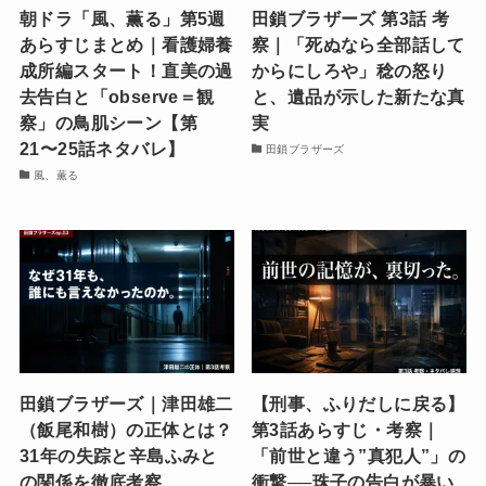
朝ドラ「風、薫る」第5週
田鎖ブラザーズ 第3話 考
あらすじまとめ｜看護婦養
察｜「死ぬなら全部話して
成所編スタート！直美の過
からにしろや」稔の怒り
去告白と「observe＝観
と、遺品が示した新たな真
察」の鳥肌シーン【第
実
21〜25話ネタバレ】
田鎖ブラザーズ
風、薫る
田鎖ブラザーズ｜津田雄二
【刑事、ふりだしに戻る】
（飯尾和樹）の正体とは？
第3話あらすじ・考察｜
31年の失踪と辛島ふみと
「前世と違う”真犯人”」の
の関係を徹底考察
衝撃──珠子の告白が暴い