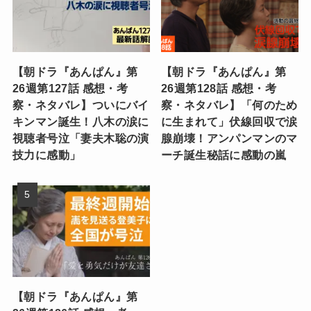
【朝ドラ『あんぱん』第
【朝ドラ『あんぱん』第
26週第127話 感想・考
26週第128話 感想・考
察・ネタバレ】ついにバイ
察・ネタバレ】「何のため
キンマン誕生！八木の涙に
に生まれて」伏線回収で涙
視聴者号泣「妻夫木聡の演
腺崩壊！アンパンマンのマ
技力に感動」
ーチ誕生秘話に感動の嵐
【朝ドラ『あんぱん』第