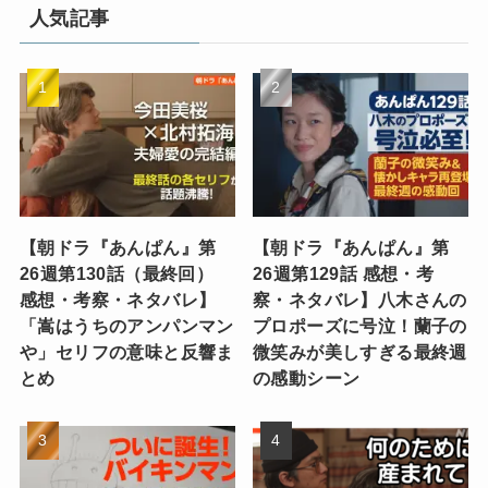
人気記事
【朝ドラ『あんぱん』第
【朝ドラ『あんぱん』第
26週第130話（最終回）
26週第129話 感想・考
感想・考察・ネタバレ】
察・ネタバレ】八木さんの
「嵩はうちのアンパンマン
プロポーズに号泣！蘭子の
や」セリフの意味と反響ま
微笑みが美しすぎる最終週
とめ
の感動シーン