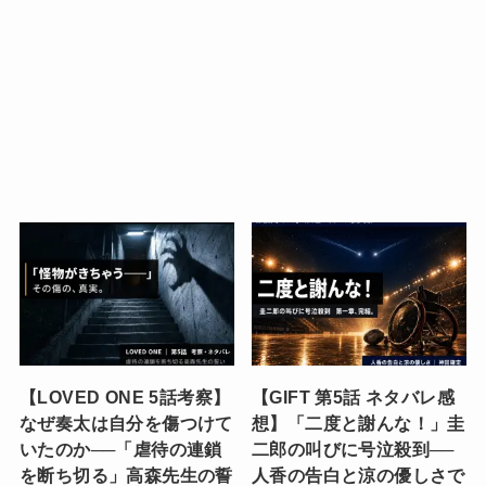
【LOVED ONE 5話考察】
【GIFT 第5話 ネタバレ感
なぜ奏太は自分を傷つけて
想】「二度と謝んな！」圭
いたのか──「虐待の連鎖
二郎の叫びに号泣殺到──
を断ち切る」高森先生の誓
人香の告白と涼の優しさで