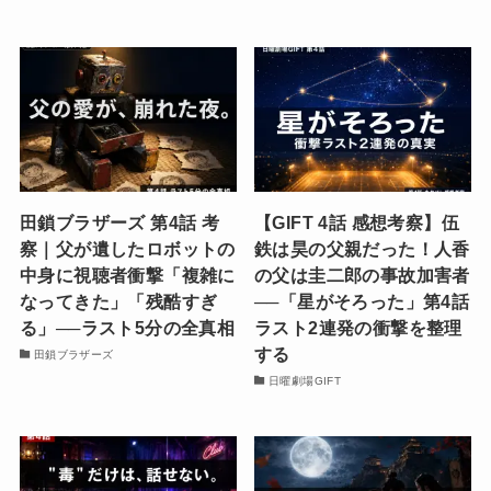
田鎖ブラザーズ 第4話 考
【GIFT 4話 感想考察】伍
察｜父が遺したロボットの
鉄は昊の父親だった！人香
中身に視聴者衝撃「複雑に
の父は圭二郎の事故加害者
なってきた」「残酷すぎ
──「星がそろった」第4話
る」──ラスト5分の全真相
ラスト2連発の衝撃を整理
する
田鎖ブラザーズ
日曜劇場GIFT