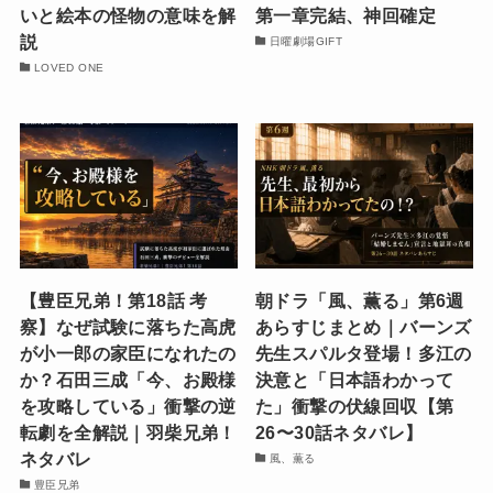
いと絵本の怪物の意味を解
第一章完結、神回確定
説
日曜劇場GIFT
LOVED ONE
【豊臣兄弟！第18話 考
朝ドラ「風、薫る」第6週
察】なぜ試験に落ちた高虎
あらすじまとめ｜バーンズ
が小一郎の家臣になれたの
先生スパルタ登場！多江の
か？石田三成「今、お殿様
決意と「日本語わかって
を攻略している」衝撃の逆
た」衝撃の伏線回収【第
転劇を全解説｜羽柴兄弟！
26〜30話ネタバレ】
ネタバレ
風、薫る
豊臣兄弟