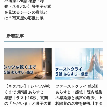
26週第126話 感想・考
察・ネタバレ】登美子が嵩
を見送るシーンの意味と
は？写真屋の応援に涙
新着記事
【ネタバレ】Tシャツが乾
ファーストクライ 第5話
くまで 第5話 あらすじ・
あらすじ・感想｜院内感染
感想｜ラスト10秒、玄関
の感染源と成宮の過去、上
の「ただいま」と咲子の電
杉陽菜の名誉を解説【ネタ