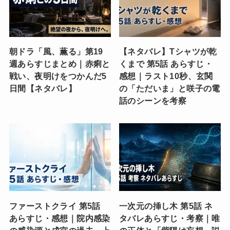
朝ドラ「風、薫る」第19
【ネタバレ】Tシャツが乾
週あらすじまとめ｜赤痢と
くまで 第5話 あらすじ・
戦い、夜明けをつかんだ5
感想｜ラスト10秒、玄関
日間【ネタバレ】
の「ただいま」と咲子の電
話のシーンを考察
ファーストクライ 第5話
一次元の挿し木 第5話 ネ
あらすじ・感想｜院内感染
タバレあらすじ・考察｜唯