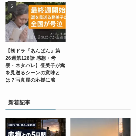
【朝ドラ『あんぱん』第
26週第126話 感想・考
察・ネタバレ】登美子が嵩
を見送るシーンの意味と
は？写真屋の応援に涙
新着記事