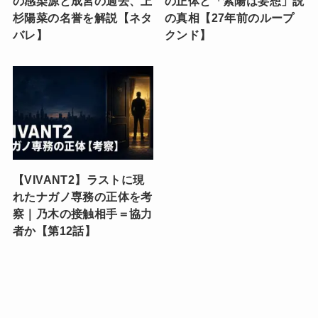
の感染源と成宮の過去、上
の正体と「紫陽は妄想」説
杉陽菜の名誉を解説【ネタ
の真相【27年前のループ
バレ】
クンド】
【VIVANT2】ラストに現
れたナガノ専務の正体を考
察｜乃木の接触相手＝協力
者か【第12話】