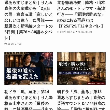
週あらすじまとめ｜りん＆
道を徹底考察｜降格・山本
直美の大喧嘩から「2人目
さんの死・トラウマ・新潟
の母」宣言＆環「寂しいと
行き——「看護婦辞めな」
悲しいは違う」に号泣——
の先にある再起とは
新風吹く新潟編スタートの
【F25/F29/F32ネタバレ】
5日間【第76〜80話ネタバ
2026-07-17
2026-08-09
レ】
2026-07-21
朝ドラ「風、薫る」第14
朝ドラ「風、薫る」第13
週あらすじまとめ｜りん降
週あらすじまとめ｜直美の
格＆山本さんの「最後の
英語マウント＆ツヤ解雇の
嘘」に賛否爆発——花火の
涙——「最後に勝ち戦にす