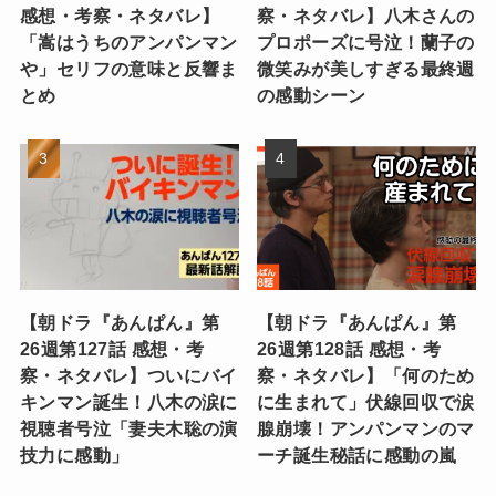
感想・考察・ネタバレ】
察・ネタバレ】八木さんの
「嵩はうちのアンパンマン
プロポーズに号泣！蘭子の
や」セリフの意味と反響ま
微笑みが美しすぎる最終週
とめ
の感動シーン
【朝ドラ『あんぱん』第
【朝ドラ『あんぱん』第
26週第127話 感想・考
26週第128話 感想・考
察・ネタバレ】ついにバイ
察・ネタバレ】「何のため
キンマン誕生！八木の涙に
に生まれて」伏線回収で涙
視聴者号泣「妻夫木聡の演
腺崩壊！アンパンマンのマ
技力に感動」
ーチ誕生秘話に感動の嵐