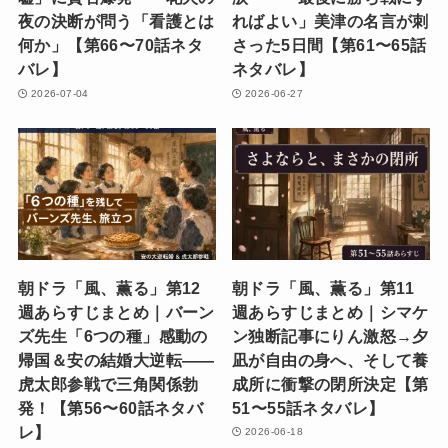
夜の決断が問う「看護とは
ればよい」美津の名言が刺
何か」【第66〜70話ネタ
さった5日間【第61〜65話
バレ】
ネタバレ】
2026-07-04
2026-06-27
朝ドラ「風、薫る」第12
朝ドラ「風、薫る」第11
週あらすじまとめ｜バーン
週あらすじまとめ｜シマケ
ズ先生「6つの種」感動の
ン独断記事にりん激怒→夕
帰国＆安の結婚大逆転——
凪が自由の身へ、そして養
虎太郎参戦で三角関係勃
成所に衝撃の閉所決定【第
発！【第56〜60話ネタバ
51〜55話ネタバレ】
レ】
2026-06-18