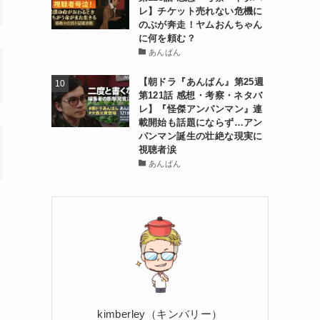
レ】チケット売れない危機に
のぶが奔走！ヤムおんちゃん
に何を頼む？
あんぱん
【朝ドラ『あんぱん』第25週
第121話 感想・考察・ネタバ
レ】『怪傑アンパンマン』連
載開始も話題にならず…アン
パンマン誕生の壮絶な現実に
視聴者涙
あんぱん
kimberley（キンバリー）