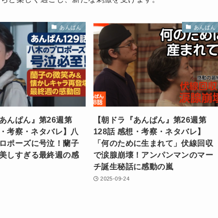
あんぱん
あんぱん
あんぱん』第26週第
【朝ドラ『あんぱん』第26週第
感想・考察・ネタバレ】八
128話 感想・考察・ネタバレ】
ロポーズに号泣！蘭子
「何のために生まれて」伏線回収
美しすぎる最終週の感
で涙腺崩壊！アンパンマンのマー
チ誕生秘話に感動の嵐
2025-09-24