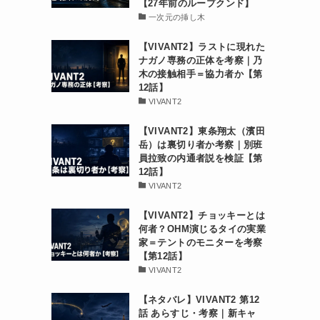
【27年前のループクンド】
一次元の挿し木
【VIVANT2】ラストに現れた
ナガノ専務の正体を考察｜乃
木の接触相手＝協力者か【第
12話】
VIVANT2
【VIVANT2】東条翔太（濱田
岳）は裏切り者か考察｜別班
員拉致の内通者説を検証【第
12話】
VIVANT2
【VIVANT2】チョッキーとは
何者？OHM演じるタイの実業
家＝テントのモニターを考察
【第12話】
VIVANT2
【ネタバレ】VIVANT2 第12
話 あらすじ・考察｜新キャ