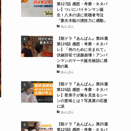
第127話 感想・考察・ネタバ
レ】ついにバイキンマン誕
生！八木の涙に視聴者号泣
「妻夫木聡の演技力に感動」
あんぱん
【朝ドラ『あんぱん』第26週
第128話 感想・考察・ネタバ
レ】「何のために生まれて」
伏線回収で涙腺崩壊！アンパ
ンマンのマーチ誕生秘話に感
動の嵐
あんぱん
【朝ドラ『あんぱん』第26週
第126話 感想・考察・ネタバ
レ】登美子が嵩を見送るシー
ンの意味とは？写真屋の応援
に涙
あんぱん
【朝ドラ『あんぱん』第25週
第125話 感想・考察・ネタバ