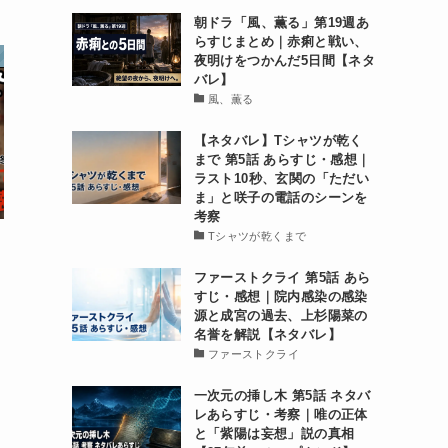
朝ドラ「風、薫る」第19週あ
らすじまとめ｜赤痢と戦い、
夜明けをつかんだ5日間【ネタ
バレ】
風、薫る
【ネタバレ】Tシャツが乾く
まで 第5話 あらすじ・感想｜
ラスト10秒、玄関の「ただい
ま」と咲子の電話のシーンを
考察
Tシャツが乾くまで
ファーストクライ 第5話 あら
すじ・感想｜院内感染の感染
源と成宮の過去、上杉陽菜の
名誉を解説【ネタバレ】
ファーストクライ
一次元の挿し木 第5話 ネタバ
レあらすじ・考察｜唯の正体
と「紫陽は妄想」説の真相