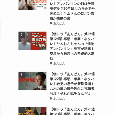
レ】アンパンマンの顔は千尋
モデル？30年越しの再会で号
泣必至！ヤムさんの乾パン告
白が感動の嵐
あんぱん
【朝ドラ『あんぱん』第25週
第124話 感想・考察・ネタバ
レ】ヤムおんちゃんの「怪物
アンパンマン」発言が話題！
空席から満席への奇跡的大逆
転
あんぱん
【朝ドラ『あんぱん』第25週
第122話 感想・考察・ネタバ
レ】岩男の息子が衝撃登場！
八木の涙の戦争告白に視聴者
号泣「それが戦争なんだよ」
あんぱん
【朝ドラ『あんぱん』第25週
第123話 感想・考察・ネタバ