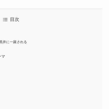
目次
も黒井に一蹴される
ーマ