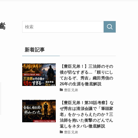
嵩
新着記事
【豊臣兄弟！】三法師のその
後が切なすぎる…「頼りにし
ておるぞ、秀吉」織田秀信の
26年の生涯を徹底解説
豊臣兄弟
【豊臣兄弟！第30話考察】な
ぜ秀吉は清須会議で「筆頭家
老」をかっさらえたのか？三
法師を抱いた衝撃のどんでん
返しをネタバレ徹底解説
豊臣兄弟