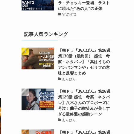
ラ・チョッキー登場、ラスト
に現れた”あの人”の正体
VIVANT2
記事人気ランキング
【朝ドラ『あんぱん』第26週
第130話（最終回） 感想・考
察・ネタバレ】「嵩はうちの
アンパンマンや」セリフの意
味と反響まとめ
あんぱん
【朝ドラ『あんぱん』第26週
第129話 感想・考察・ネタバ
レ】八木さんのプロポーズに
号泣！蘭子の微笑みが美しす
ぎる最終週の感動シーン
あんぱん
【朝ドラ『あんぱん』第26週