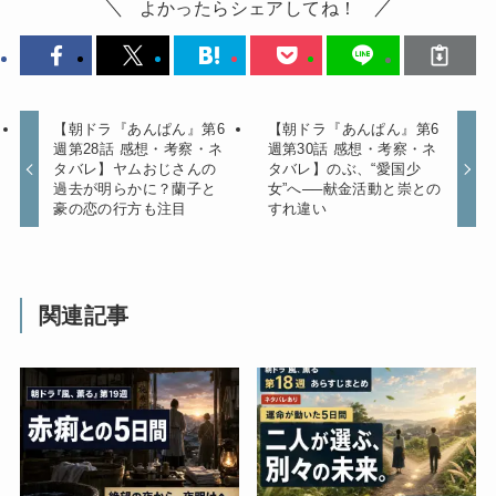
よかったらシェアしてね！
【朝ドラ『あんぱん』第6
【朝ドラ『あんぱん』第6
週第28話 感想・考察・ネ
週第30話 感想・考察・ネ
タバレ】ヤムおじさんの
タバレ】のぶ、“愛国少
過去が明らかに？蘭子と
女”へ──献金活動と崇との
豪の恋の行方も注目
すれ違い
関連記事