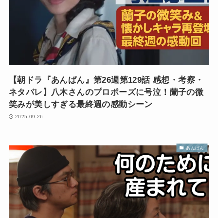
【朝ドラ『あんぱん』第26週第129話 感想・考察・
ネタバレ】八木さんのプロポーズに号泣！蘭子の微
笑みが美しすぎる最終週の感動シーン
2025-09-26
あんぱん