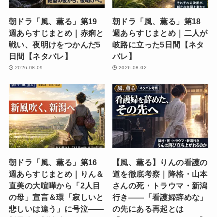
朝ドラ「風、薫る」第19
朝ドラ「風、薫る」第18
週あらすじまとめ｜赤痢と
週あらすじまとめ｜二人が
戦い、夜明けをつかんだ5
岐路に立った5日間【ネタ
日間【ネタバレ】
バレ】
2026-08-09
2026-08-02
朝ドラ「風、薫る」第16
【風、薫る】りんの看護の
週あらすじまとめ｜りん＆
道を徹底考察｜降格・山本
直美の大喧嘩から「2人目
さんの死・トラウマ・新潟
の母」宣言＆環「寂しいと
行き——「看護婦辞めな」
悲しいは違う」に号泣——
の先にある再起とは