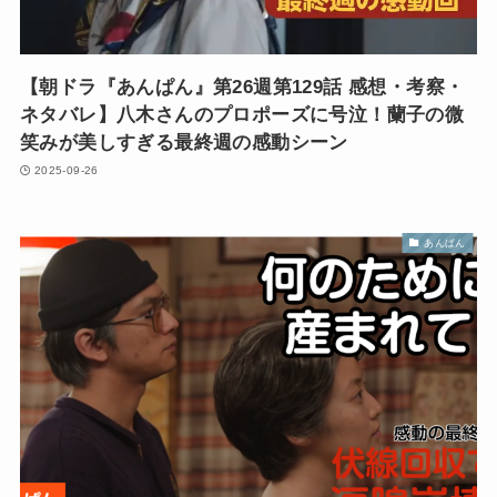
【朝ドラ『あんぱん』第26週第129話 感想・考察・
ネタバレ】八木さんのプロポーズに号泣！蘭子の微
笑みが美しすぎる最終週の感動シーン
2025-09-26
あんぱん