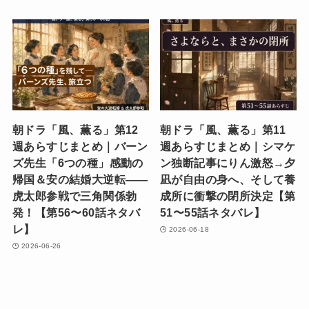
朝ドラ「風、薫る」第12
朝ドラ「風、薫る」第11
週あらすじまとめ｜バーン
週あらすじまとめ｜シマケ
ズ先生「6つの種」感動の
ン独断記事にりん激怒→夕
帰国＆安の結婚大逆転——
凪が自由の身へ、そして養
虎太郎参戦で三角関係勃
成所に衝撃の閉所決定【第
発！【第56〜60話ネタバ
51〜55話ネタバレ】
レ】
2026-06-18
2026-06-26