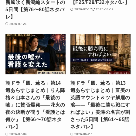
新風吹く新潟編スタートの
【F25/F29/F32ネタバレ】
5日間【第76〜80話ネタバ
2026-07-17
2026-08-09
レ】
2026-07-21
朝ドラ「風、薫る」第14
朝ドラ「風、薫る」第13
週あらすじまとめ｜りん降
週あらすじまとめ｜直美の
格＆山本さんの「最後の
英語マウント＆ツヤ解雇の
嘘」に賛否爆発——花火の
涙——「最後に勝ち戦にす
夜の決断が問う「看護とは
ればよい」美津の名言が刺
何か」【第66〜70話ネタ
さった5日間【第61〜65話
バレ】
ネタバレ】
2026-07-04
2026-06-27