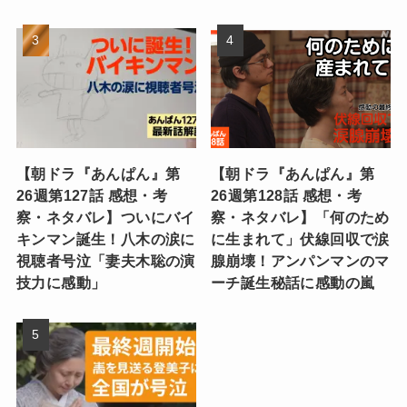
【朝ドラ『あんぱん』第
【朝ドラ『あんぱん』第
26週第127話 感想・考
26週第128話 感想・考
察・ネタバレ】ついにバイ
察・ネタバレ】「何のため
キンマン誕生！八木の涙に
に生まれて」伏線回収で涙
視聴者号泣「妻夫木聡の演
腺崩壊！アンパンマンのマ
技力に感動」
ーチ誕生秘話に感動の嵐