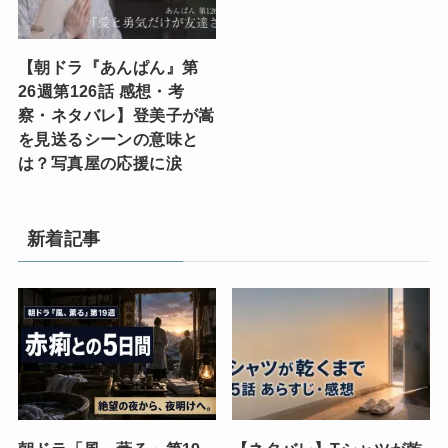
【朝ドラ『あんぱん』第
26週第126話 感想・考
察・ネタバレ】登美子が嵩
を見送るシーンの意味と
は？写真屋の応援に涙
新着記事