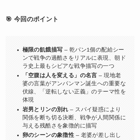
🎯 今回のポイント
極限の飢餓描写
– 乾パン1個の配給シー
ンで戦争の過酷さをリアルに表現、朝ド
ラ史上最もシビアな戦争描写の一つ
「空腹は人を変える」の名言
– 現地老
婆の言葉がアンパンマン誕生への重要な
伏線、「逆転しない正義」のテーマ性を
体現
岩男とリンの別れ
– スパイ疑惑により
関係を断ち切る決断、戦争が人間関係に
与える残酷さを象徴的に描写
卵のシーンの象徴性
– 老婆が差し出し