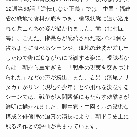
12週第58話「逆転しない正義」では、中国・福建
省の戦地で食料が底をつき、極限状態に追い込ま
れた兵士たちの姿が描かれました。嵩（北村匠
海）、ごんた、隊長らが配給された乾パン1個を
貪るように食べるシーンや、現地の老婆が差し出
したゆで卵に涙ながらに感謝する姿に、視聴者か
らは「朝から重すぎる」「戦争の現実を突きつけ
られた」などの声が続出。また、岩男（濱尾ノリ
タカ）がリン（現地の少年）との別れを決意する
シーンでは、戦争が人間関係にもたらす残酷さが
鮮明に描かれました。脚本家・中園ミホの緻密な
構成と俳優陣の迫真の演技により、朝ドラ史上に
残る名作との評価が高まっています。