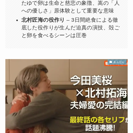
たゆで卵は生命と慈悲の象徴、嵩の「人
への優しさ」原体験として重要な意味
北村匠海の役作り
– 3日間絶食による徹
底した役作りが生んだ迫真の演技、殻ご
と卵を食べるシーンは圧巻
あんぱん