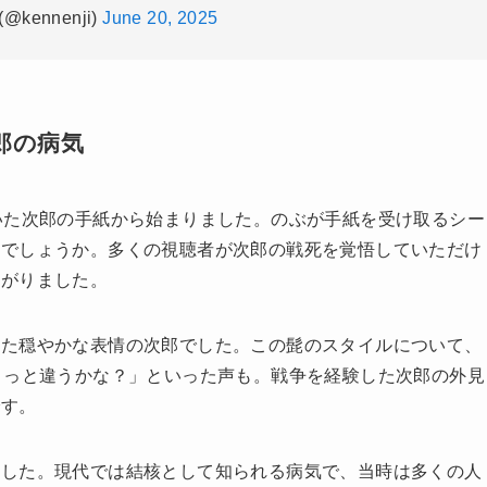
ttps://t.co/OMckTBfzZ7
pic.twitter.com/wtKvBiMt8i
@kennenji)
June 20, 2025
郎の病気
いた次郎の手紙から始まりました。のぶが手紙を受け取るシー
いでしょうか。多くの視聴者が次郎の戦死を覚悟していただけ
あがりました。
した穏やかな表情の次郎でした。この髭のスタイルについて、
ょっと違うかな？」といった声も。戦争を経験した次郎の外見
です。