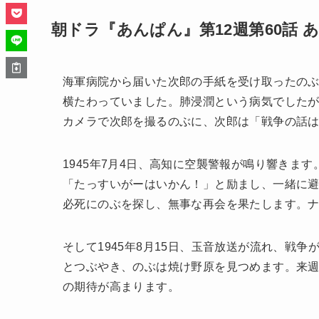
朝ドラ『あんぱん』第12週第60話 
海軍病院から届いた次郎の手紙を受け取ったの
横たわっていました。肺浸潤という病気でした
カメラで次郎を撮るのぶに、次郎は「戦争の話
1945年7月4日、高知に空襲警報が鳴り響きま
「たっすいがーはいかん！」と励まし、一緒に
必死にのぶを探し、無事な再会を果たします。
そして1945年8月15日、玉音放送が流れ、戦
とつぶやき、のぶは焼け野原を見つめます。来
の期待が高まります。