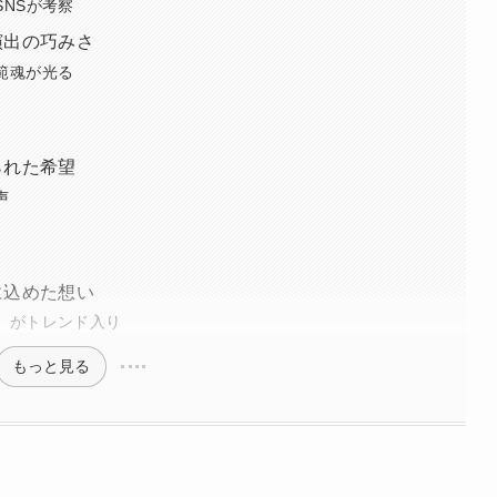
NSが考察
演出の巧みさ
範魂が光る
られた希望
声
に込めた想い
」がトレンド入り
もっと見る