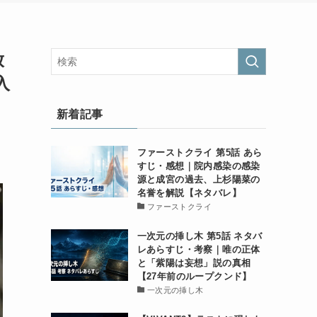
放
入
新着記事
ファーストクライ 第5話 あら
すじ・感想｜院内感染の感染
源と成宮の過去、上杉陽菜の
名誉を解説【ネタバレ】
ファーストクライ
一次元の挿し木 第5話 ネタバ
レあらすじ・考察｜唯の正体
と「紫陽は妄想」説の真相
【27年前のループクンド】
一次元の挿し木