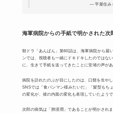
#あんぱん
戦争 病気 病死
h
— 平屋住み (
海軍病院からの手紙で明かされた次
朝ドラ「あんぱん」第60話は、海軍病院から届
ンでは、視聴者も一緒にドキドキしたのではな
に、生きて手紙を送ってきたことに安堵の声が
病院を訪れたのぶが目にしたのは、口髭を生や
SNSでは「食パンマン様みたいだ」「髪型もち
の変化が、彼の内面の変化も表現していたよう