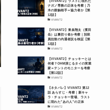
【VIVANT2】ラストに現れた
ナガノ専務の正体を考察｜乃
木の接触相手＝協力者か【第
12話】
VIVANT2
【VIVANT2】東条翔太（濱田
岳）は裏切り者か考察｜別班
員拉致の内通者説を検証【第
12話】
VIVANT2
【VIVANT2】チョッキーとは
何者？OHM演じるタイの実業
家＝テントのモニターを考察
【第12話】
VIVANT2
【ネタバレ】VIVANT2 第12
話 あらすじ・考察｜新キャ
ラ・チョッキー登場、ラスト
に現れた”あの人”の正体
VIVANT2