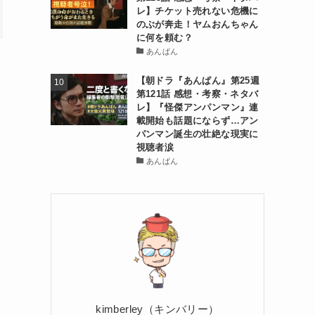
レ】チケット売れない危機に
のぶが奔走！ヤムおんちゃん
に何を頼む？
あんぱん
【朝ドラ『あんぱん』第25週
第121話 感想・考察・ネタバ
レ】『怪傑アンパンマン』連
載開始も話題にならず…アン
パンマン誕生の壮絶な現実に
視聴者涙
あんぱん
kimberley（キンバリー）