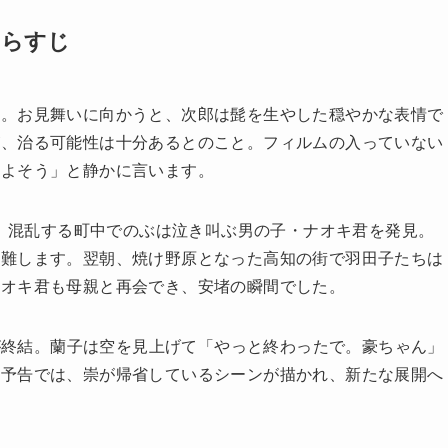
あらすじ
ぶ。お見舞いに向かうと、次郎は髭を生やした穏やかな表情で
が、治る可能性は十分あるとのこと。フィルムの入っていない
はよそう」と静かに言います。
す。混乱する町中でのぶは泣き叫ぶ男の子・ナオキ君を発見。
避難します。翌朝、焼け野原となった高知の街で羽田子たちは
ナオキ君も母親と再会でき、安堵の瞬間でした。
争が終結。蘭子は空を見上げて「やっと終わったで。豪ちゃん」
週予告では、崇が帰省しているシーンが描かれ、新たな展開へ