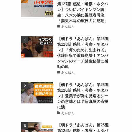
第127話 感想・考察・ネタバ
レ】ついにバイキンマン誕
生！八木の涙に視聴者号泣
「妻夫木聡の演技力に感動」
あんぱん
【朝ドラ『あんぱん』第26週
第128話 感想・考察・ネタバ
レ】「何のために生まれて」
伏線回収で涙腺崩壊！アンパ
ンマンのマーチ誕生秘話に感
動の嵐
あんぱん
【朝ドラ『あんぱん』第26週
第126話 感想・考察・ネタバ
レ】登美子が嵩を見送るシー
ンの意味とは？写真屋の応援
に涙
あんぱん
【朝ドラ『あんぱん』第25週
第125話 感想・考察・ネタバ