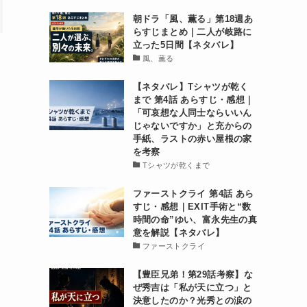
朝ドラ「風、薫る」第18週あ
らすじまとめ｜二人が岐路に
立った5日間【ネタバレ】
風、薫る
【ネタバレ】Tシャツが乾く
まで 第4話 あらすじ・感想｜
「可哀想な人同士ならいいん
じゃないですか」と充からの
手紙、ラストの赤い屋根の家
を考察
Tシャツが乾くまで
ファーストクライ 第4話 あら
すじ・感想｜EXIT手術と“数
時間の命”ゆい、富永先生の真
意を解説【ネタバレ】
ファーストクライ
【豊臣兄弟！第29話考察】な
ぜ秀吉は「私が天に立つ」と
決意したのか？光秀との涙の