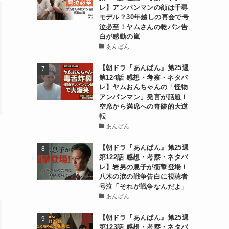
レ】アンパンマンの顔は千尋
モデル？30年越しの再会で号
泣必至！ヤムさんの乾パン告
白が感動の嵐
あんぱん
【朝ドラ『あんぱん』第25週
第124話 感想・考察・ネタバ
レ】ヤムおんちゃんの「怪物
アンパンマン」発言が話題！
空席から満席への奇跡的大逆
転
あんぱん
【朝ドラ『あんぱん』第25週
第122話 感想・考察・ネタバ
レ】岩男の息子が衝撃登場！
八木の涙の戦争告白に視聴者
号泣「それが戦争なんだよ」
あんぱん
【朝ドラ『あんぱん』第25週
第123話 感想・考察・ネタバ