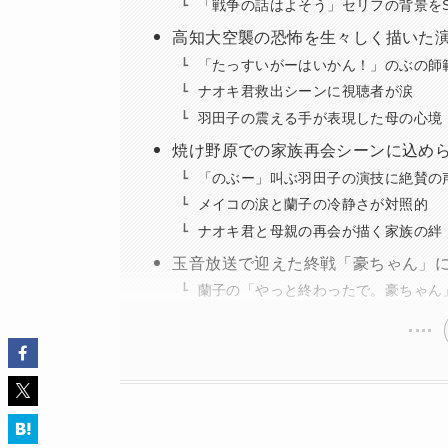
「戦争の話はよそう」セリフの背景をS
高知大空襲の恐怖を生々しく描いた
「たっすいがーはいかん！」のぶの師
ナオキ君救出シーンに視聴者が涙
羽田子の震える手が表現した母の心境
焼け野原での家族再会シーンに込め
「のぶー」叫ぶ羽田子の演技に絶賛の
メイコの涙と蘭子の冷静さが対照的
ナオキ君と母親の再会が描く家族の絆
玉音放送で迎えた終戦「豪ちゃん」
蘭子の「やっと終わったで。豪ちゃん