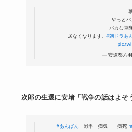
やっとバ
バカな軍
居なくなります、
#朝ドラあ
pic.tw
— 安道都六羽 
次郎の生還に安堵「戦争の話はよそ