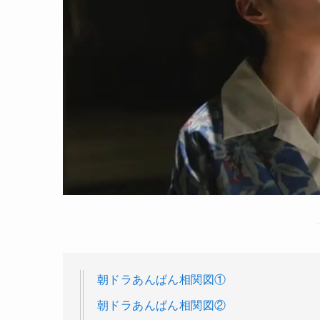
朝ドラあんぱん相関図①
朝ドラあんぱん相関図②