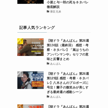
小屋と与一郎の死をネタバレ
徹底解説
豊臣兄弟
記事人気ランキング
【朝ドラ『あんぱん』第26週
第130話（最終回） 感想・考
察・ネタバレ】「嵩はうちの
アンパンマンや」セリフの意
味と反響まとめ
あんぱん
【朝ドラ『あんぱん』第26週
第129話 感想・考察・ネタバ
レ】八木さんのプロポーズに
号泣！蘭子の微笑みが美しす
ぎる最終週の感動シーン
あんぱん
【朝ドラ『あんぱん』第26週