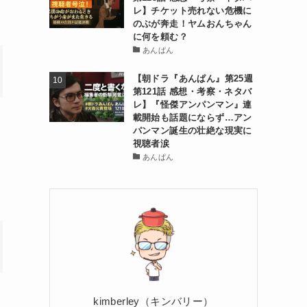
レ】チケット売れない危機に
のぶが奔走！ヤムおんちゃん
に何を頼む？
あんぱん
【朝ドラ『あんぱん』第25週
第121話 感想・考察・ネタバ
レ】『怪傑アンパンマン』連
載開始も話題にならず…アン
パンマン誕生の壮絶な現実に
視聴者涙
あんぱん
kimberley（キンバリー）