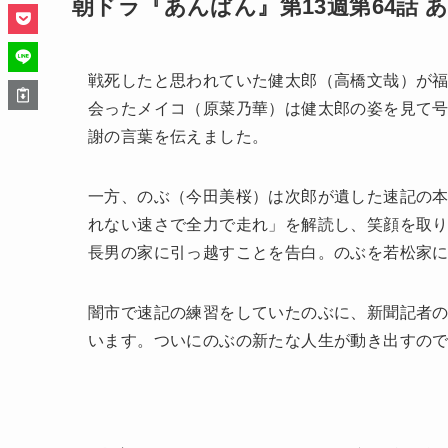
朝ドラ『あんぱん』第13週第64話 
戦死したと思われていた健太郎（高橋文哉）が
会ったメイコ（原菜乃華）は健太郎の姿を見て
謝の言葉を伝えました。
一方、のぶ（今田美桜）は次郎が遺した速記の
れない速さで全力で走れ」を解読し、笑顔を取
長男の家に引っ越すことを告白。のぶを若松家
闇市で速記の練習をしていたのぶに、新聞記者
います。ついにのぶの新たな人生が動き出すの