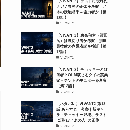
【VIVANT2】ラストに現れた
ナガノ専務の正体を考察｜乃
木の接触相手＝協力者か【第
12話】
VIVANT2
【VIVANT2】東条翔太（濱田
岳）は裏切り者か考察｜別班
員拉致の内通者説を検証【第
12話】
VIVANT2
【VIVANT2】チョッキーとは
何者？OHM演じるタイの実業
家＝テントのモニターを考察
【第12話】
VIVANT2
【ネタバレ】VIVANT2 第12
話 あらすじ・考察｜新キャ
ラ・チョッキー登場、ラスト
に現れた”あの人”の正体
VIVANT2