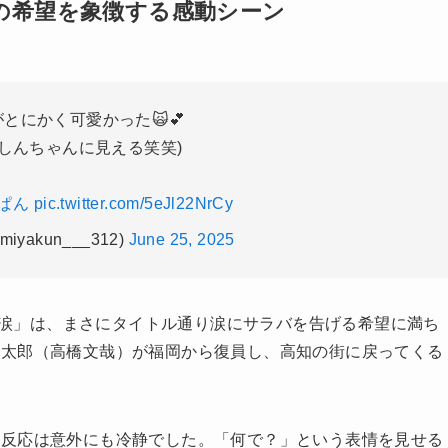
の希望を象徴する感動シーン
とにかく可愛かった🙀💕
としんちゃんに見える笑笑)
ぱん
pic.twitter.com/5eJl22NrCy
iyakun___312)
June 25, 2025
バ 涙」は、まさにタイトル通り涙にサラバを告げる希望に満ち
健太郎（高橋文哉）が福岡から復員し、高知の街に戻ってくる
。
の反応は意外にも冷静でした。「何で？」という表情を見せる