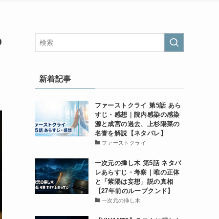
の
新着記事
ファーストクライ 第5話 あら
すじ・感想｜院内感染の感染
源と成宮の過去、上杉陽菜の
名誉を解説【ネタバレ】
ファーストクライ
一次元の挿し木 第5話 ネタバ
レあらすじ・考察｜唯の正体
と「紫陽は妄想」説の真相
【27年前のループクンド】
一次元の挿し木