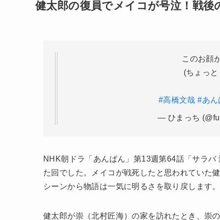
健太郎の復員でメイコが号泣！戦後
このお顔が
(ちょっ
#高橋文哉
#あん
— ひまっち (@fum
NHK朝ドラ「あんぱん」第13週第64話「サラ
た回でした。メイコが戦死したと思われていた
シーンから物語は一気に明るさを取り戻します
健太郎が崇（北村匠海）の家を訪れたとき、崇