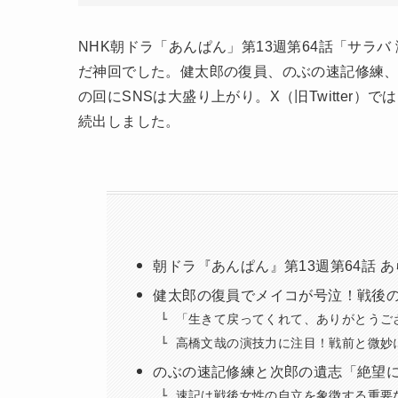
NHK朝ドラ「あんぱん」第13週第64話「サラバ
だ神回でした。健太郎の復員、のぶの速記修練
の回にSNSは大盛り上がり。X（旧Twitter
続出しました。
朝ドラ『あんぱん』第13週第64話 
健太郎の復員でメイコが号泣！戦後
「生きて戻ってくれて、ありがとうご
高橋文哉の演技力に注目！戦前と微妙
のぶの速記修練と次郎の遺志「絶望
速記は戦後女性の自立を象徴する重要