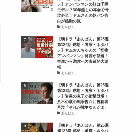
レ】アンパンマンの顔は千尋
モデル？30年越しの再会で号
泣必至！ヤムさんの乾パン告
白が感動の嵐
あんぱん
【朝ドラ『あんぱん』第25週
第124話 感想・考察・ネタバ
レ】ヤムおんちゃんの「怪物
アンパンマン」発言が話題！
空席から満席への奇跡的大逆
転
あんぱん
【朝ドラ『あんぱん』第25週
第122話 感想・考察・ネタバ
レ】岩男の息子が衝撃登場！
八木の涙の戦争告白に視聴者
号泣「それが戦争なんだよ」
あんぱん
【朝ドラ『あんぱん』第25週
第123話 感想・考察・ネタバ