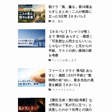
朝ドラ「風、薫る」第18週あ
らすじまとめ｜二人が岐路に
立った5日間【ネタバレ】
風、薫る
【ネタバレ】Tシャツが乾く
まで 第4話 あらすじ・感想｜
「可哀想な人同士ならいいん
じゃないですか」と充からの
手紙、ラストの赤い屋根の家
を考察
Tシャツが乾くまで
ファーストクライ 第4話 あら
すじ・感想｜EXIT手術と“数
時間の命”ゆい、富永先生の真
意を解説【ネタバレ】
ファーストクライ
【豊臣兄弟！第29話考察】な
ぜ秀吉は「私が天に立つ」と
決意したのか？光秀との涙の