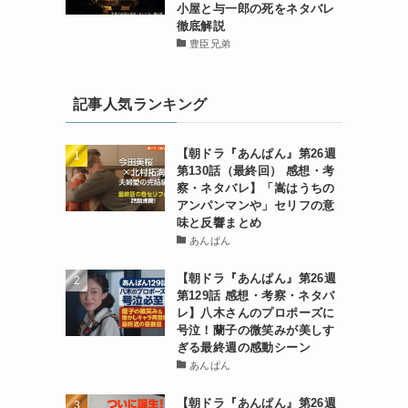
小屋と与一郎の死をネタバレ
徹底解説
豊臣兄弟
記事人気ランキング
【朝ドラ『あんぱん』第26週
第130話（最終回） 感想・考
察・ネタバレ】「嵩はうちの
アンパンマンや」セリフの意
味と反響まとめ
あんぱん
【朝ドラ『あんぱん』第26週
第129話 感想・考察・ネタバ
レ】八木さんのプロポーズに
号泣！蘭子の微笑みが美しす
ぎる最終週の感動シーン
あんぱん
【朝ドラ『あんぱん』第26週