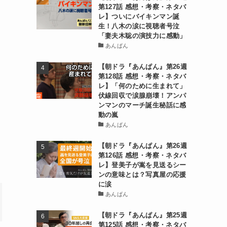
第127話 感想・考察・ネタバ
レ】ついにバイキンマン誕
生！八木の涙に視聴者号泣
「妻夫木聡の演技力に感動」
あんぱん
【朝ドラ『あんぱん』第26週
第128話 感想・考察・ネタバ
レ】「何のために生まれて」
伏線回収で涙腺崩壊！アンパ
ンマンのマーチ誕生秘話に感
動の嵐
あんぱん
【朝ドラ『あんぱん』第26週
第126話 感想・考察・ネタバ
レ】登美子が嵩を見送るシー
ンの意味とは？写真屋の応援
に涙
あんぱん
【朝ドラ『あんぱん』第25週
第125話 感想・考察・ネタバ