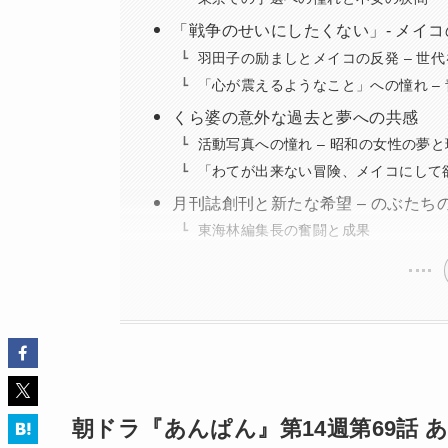
「戦争のせいにしたくない」- メイ
羽田子の励ましとメイコの反発 – 世
「心が震えるようなこと」への憧れ –
くら婆の意外な過去と夢への共感
活動写真への憧れ – 昭和の女性の夢と
「わてが出来ない冒険、メイコにして欲
月刊誌創刊と新たな希望 – のぶたち
東海林編集長の奮闘と成果
朝ドラ『あんぱん』第14週第69話 