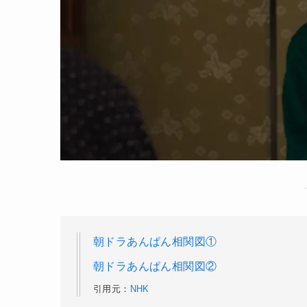
朝ドラあんぱん相関図①
朝ドラあんぱん相関図②
引用元：
NHK