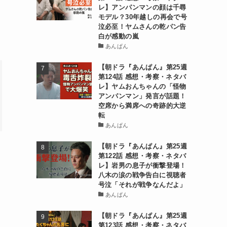
レ】アンパンマンの顔は千尋
モデル？30年越しの再会で号
泣必至！ヤムさんの乾パン告
白が感動の嵐
あんぱん
【朝ドラ『あんぱん』第25週
第124話 感想・考察・ネタバ
レ】ヤムおんちゃんの「怪物
アンパンマン」発言が話題！
空席から満席への奇跡的大逆
転
あんぱん
【朝ドラ『あんぱん』第25週
第122話 感想・考察・ネタバ
レ】岩男の息子が衝撃登場！
八木の涙の戦争告白に視聴者
号泣「それが戦争なんだよ」
あんぱん
【朝ドラ『あんぱん』第25週
た
第123話 感想・考察・ネタバ