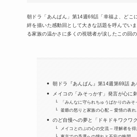
朝ドラ「あんぱん」第14週69話「幸福よ、どこ
絆を描いた感動回として大きな話題を呼んでい
る家族の温かさに多くの視聴者が涙したこの回
朝ドラ『あんぱん』第14週第69話 
メイコの「みそっかす」発言が心に
「みんなに守られちゅうばかりのみそっ
釜爺の怒りと家族の心配 – 愛情の表
のど自慢への夢と「ドキドキワクワ
メイコとのぶの心の交流 – 理解者を
東京での予選への憧れと不安の狭間