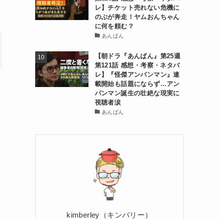
レ】チケット売れない危機に
のぶが奔走！ヤムおんちゃん
に何を頼む？
あんぱん
【朝ドラ『あんぱん』第25週
第121話 感想・考察・ネタバ
レ】『怪傑アンパンマン』連
載開始も話題にならず…アン
パンマン誕生の壮絶な現実に
視聴者涙
あんぱん
kimberley（キンバリー）