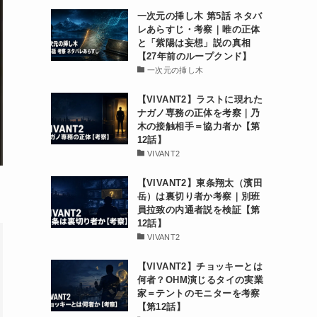
一次元の挿し木 第5話 ネタバ
レあらすじ・考察｜唯の正体
と「紫陽は妄想」説の真相
【27年前のループクンド】
一次元の挿し木
【VIVANT2】ラストに現れた
ナガノ専務の正体を考察｜乃
木の接触相手＝協力者か【第
12話】
VIVANT2
【VIVANT2】東条翔太（濱田
岳）は裏切り者か考察｜別班
員拉致の内通者説を検証【第
12話】
VIVANT2
【VIVANT2】チョッキーとは
何者？OHM演じるタイの実業
家＝テントのモニターを考察
【第12話】