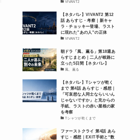
VIVANT2
【ネタバレ】VIVANT2 第12
話 あらすじ・考察｜新キャ
ラ・チョッキー登場、ラスト
に現れた”あの人”の正体
VIVANT2
朝ドラ「風、薫る」第18週あ
らすじまとめ｜二人が岐路に
立った5日間【ネタバレ】
風、薫る
【ネタバレ】Tシャツが乾く
まで 第4話 あらすじ・感想｜
「可哀想な人同士ならいいん
じゃないですか」と充からの
手紙、ラストの赤い屋根の家
を考察
Tシャツが乾くまで
ファーストクライ 第4話 あら
すじ・感想｜EXIT手術と“数