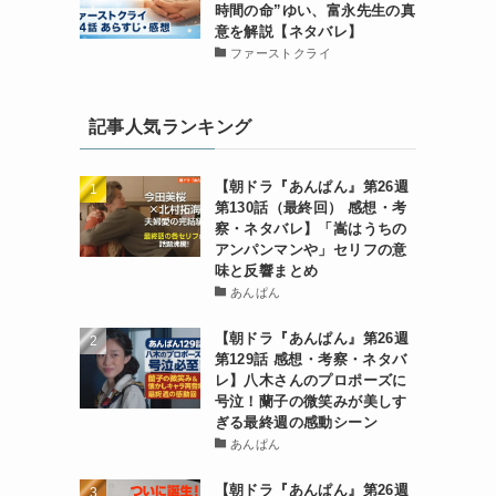
時間の命”ゆい、富永先生の真
意を解説【ネタバレ】
ファーストクライ
記事人気ランキング
【朝ドラ『あんぱん』第26週
第130話（最終回） 感想・考
察・ネタバレ】「嵩はうちの
アンパンマンや」セリフの意
味と反響まとめ
あんぱん
【朝ドラ『あんぱん』第26週
第129話 感想・考察・ネタバ
レ】八木さんのプロポーズに
号泣！蘭子の微笑みが美しす
ぎる最終週の感動シーン
あんぱん
【朝ドラ『あんぱん』第26週