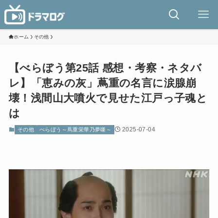
ホーム
その他
【べらぼう第25話 感想・考察・ネタバ
レ】「恵みの灰」蔦重の名言に涙腺崩
壊！浅間山大噴火で見せた江戸っ子魂と
は
2025-07-04
その他
べらぼう～蔦重栄華乃夢噺～