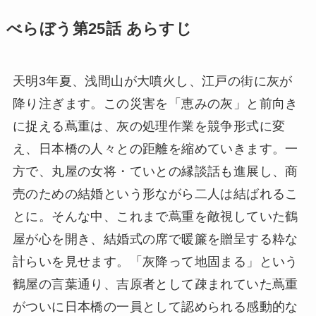
べらぼう第25話 あらすじ
天明3年夏、浅間山が大噴火し、江戸の街に灰が
降り注ぎます。この災害を「恵みの灰」と前向き
に捉える蔦重は、灰の処理作業を競争形式に変
え、日本橋の人々との距離を縮めていきます。一
方で、丸屋の女将・ていとの縁談話も進展し、商
売のための結婚という形ながら二人は結ばれるこ
とに。そんな中、これまで蔦重を敵視していた鶴
屋が心を開き、結婚式の席で暖簾を贈呈する粋な
計らいを見せます。「灰降って地固まる」という
鶴屋の言葉通り、吉原者として疎まれていた蔦重
がついに日本橋の一員として認められる感動的な