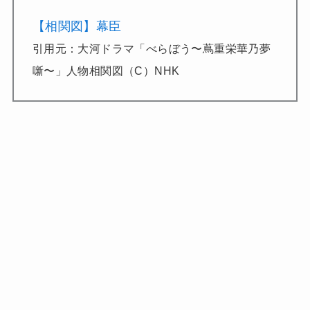
【相関図】幕臣
引用元：大河ドラマ「べらぼう〜蔦重栄華乃夢
噺〜」人物相関図（C）NHK