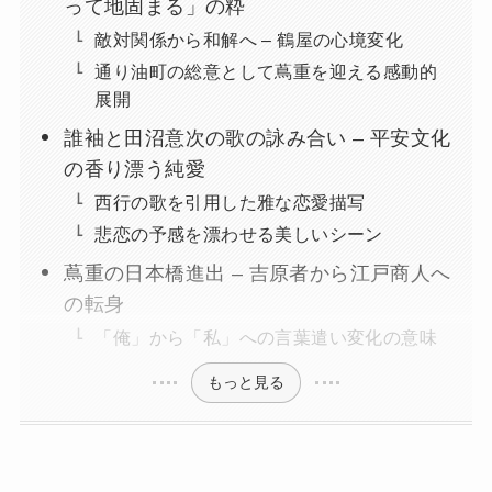
って地固まる」の粋
敵対関係から和解へ – 鶴屋の心境変化
通り油町の総意として蔦重を迎える感動的
展開
誰袖と田沼意次の歌の詠み合い – 平安文化
の香り漂う純愛
西行の歌を引用した雅な恋愛描写
悲恋の予感を漂わせる美しいシーン
蔦重の日本橋進出 – 吉原者から江戸商人へ
の転身
「俺」から「私」への言葉遣い変化の意味
もっと見る