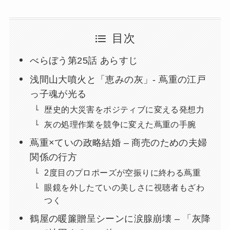
目次
べらぼう第25話 あらすじ
浅間山大噴火と「恵みの灰」- 蔦重の江戸
っ子魂が光る
歴史的大災害をポジティブに変える発想力
灰の処理作業を競争に変えた蔦重の手腕
蔦重×ていの政略結婚 – 商売のための夫婦
関係の行方
2度目のプロポーズが空振りに終わる蔦重
眼鏡を外したていの美しさに視聴者もざわ
つく
鶴屋の暖簾贈呈シーンに涙腺崩壊 – 「灰降