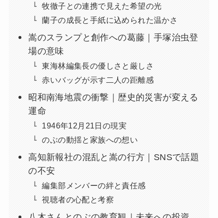
牧徹子との連携で見えた希望の光
蘭子の成長と手紙に込められた温かさ
嵩のスランプと創作への葛藤｜手塚治虫登
場の意味
東海林編集長の優しさと厳しさ
赤いバッグが示す二人の距離感
昭和南海地震の衝撃｜歴史的災害が変える
運命
1946年12月21日の現実
のぶの動揺と家族への想い
高知新報社の混乱と嵩の行方｜SNSで話題
の不安
編集部メンバーの絆と責任感
視聴者の心配と考察
八木さんとのぶの教育観｜未来への投資