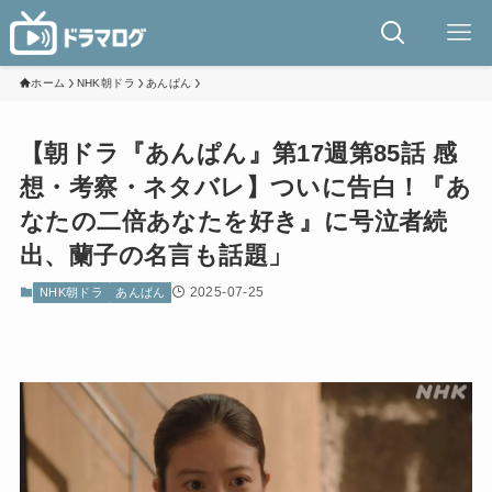
ホーム
NHK朝ドラ
あんぱん
【朝ドラ『あんぱん』第17週第85話 感
想・考察・ネタバレ】ついに告白！『あ
なたの二倍あなたを好き』に号泣者続
出、蘭子の名言も話題」
2025-07-25
NHK朝ドラ
あんぱん