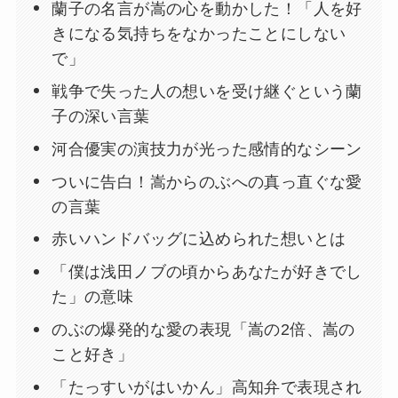
蘭子の名言が嵩の心を動かした！「人を好
きになる気持ちをなかったことにしない
で」
戦争で失った人の想いを受け継ぐという蘭
子の深い言葉
河合優実の演技力が光った感情的なシーン
ついに告白！嵩からのぶへの真っ直ぐな愛
の言葉
赤いハンドバッグに込められた想いとは
「僕は浅田ノブの頃からあなたが好きでし
た」の意味
のぶの爆発的な愛の表現「嵩の2倍、嵩の
こと好き」
「たっすいがはいかん」高知弁で表現され