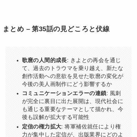
まとめ – 第35話の見どころと伏線
歌麿の人間的成長
: きよとの再会を通じ
て、過去のトラウマを乗り越え、新たな
創作活動への意欲を見せた歌麿の変化が
今後の美人画制作にどう影響するか
コミュニケーションエラーの連鎖
: 風刺
が完全に裏目に出た展開は、現代社会に
も通じる重要なテーマとして描かれ、今
後も誤解が拡大する可能性
定信の権力拡大
: 将軍補佐就任により権
力が集中した定信が、出版業界にどのよ