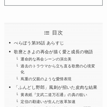
目次
べらぼう第35話 あらすじ
歌麿ときよの再会が描く愛と成長の物語
運命的な再会シーンの演出美
過去のトラウマから立ち直る歌麿の心境変
化
蔦重の父親のような愛情表現
「ふんどし野郎」風刺が招いた皮肉な結果
黄表紙『文武二道万石通』の真の狙い
定信の勘違いが生んだ改革加速