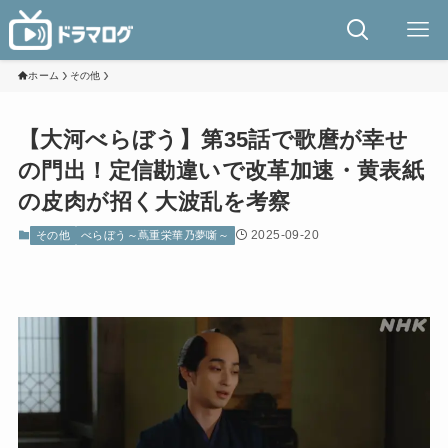
ホーム
その他
【大河べらぼう】第35話で歌麿が幸せ
の門出！定信勘違いで改革加速・黄表紙
の皮肉が招く大波乱を考察
2025-09-20
その他
べらぼう～蔦重栄華乃夢噺～