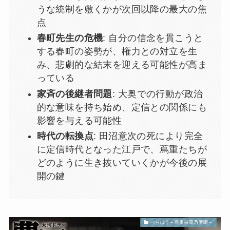
うな統制を敷くかが次回以降の最大の焦
点
春町先生の危機
: 自分の信念を貫こうと
する春町の姿勢が、権力との対立を生
み、悲劇的な結末を迎える可能性が高ま
っている
家斉の後継者問題
: 大奥での行動が政治
的な意味を持ち始め、定信との関係にも
影響を与える可能性
時代の転換点
: 田沼意次の死により完全
に定信時代となった江戸で、蔦重たちが
どのように生き抜いていくかが今後の展
開の鍵
べらぼう～蔦重栄華乃夢噺～