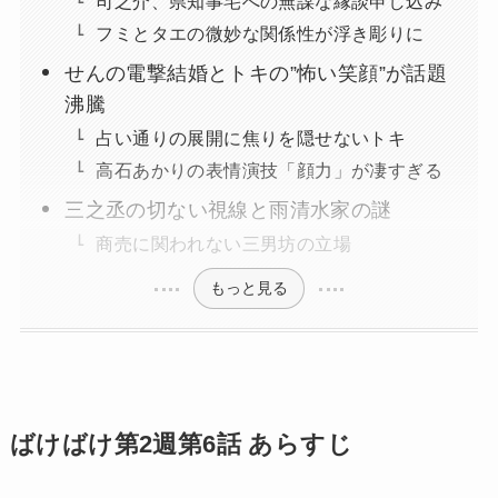
司之介、県知事宅への無謀な縁談申し込み
フミとタエの微妙な関係性が浮き彫りに
せんの電撃結婚とトキの”怖い笑顔”が話題
沸騰
占い通りの展開に焦りを隠せないトキ
高石あかりの表情演技「顔力」が凄すぎる
三之丞の切ない視線と雨清水家の謎
商売に関われない三男坊の立場
もっと見る
ばけばけ第2週第6話 あらすじ