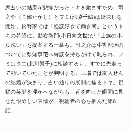
恋占いの結果が悲惨だったトキを励ますため、司
之介（岡部たかし）とフミ(池脇千鶴)は婿探しを
開始。松野家では「怪談好きで働き者」というト
キの希望に、勘右衛門(小日向文世)が「士族の小
豆洗い」を提案する一幕も。司之介は牛乳配達の
ついでに県知事宅へ縁談を持ちかけて叱られ、フ
ミはタエ(北川景子)に相談するも、すでに先走っ
て動いていたことが判明する。工場では友人せん
の結婚が決まり、占い通りの展開に焦るトキ。祝
福の笑顔を浮かべながらも、背を向けた瞬間に見
せた恨めしい表情が、視聴者の心を掴んだ第6
話。