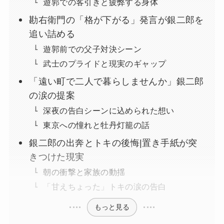
遊郭での客引きと疲弊する身体
勘右衛門の「格が下がる」発言が銀二郎を
追い詰める
遊郭前での父子対決シーン
武士のプライドと現実のギャップ
「遠い町で二人で暮らしませんか」銀二郎
の涙の提案
深夜の告白シーンに込められた想い
東京への憧れと牡丹灯籠の話
銀二郎の出奔とトキの後悔|置き手紙が突
きつけた現実
朝の衝撃と家族の動揺
「甘えちょった」トキの涙の告白
もっと見る