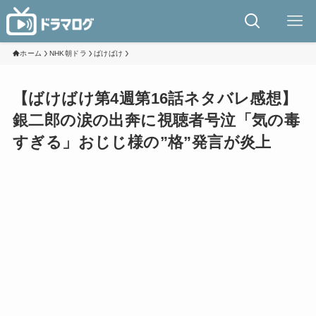
ホーム
NHK朝ドラ
ばけばけ
【ばけばけ第4週第16話ネタバレ感想】
銀二郎の涙の出奔に視聴者号泣「気の毒
すぎる」おじじ様の”格”発言が炎上