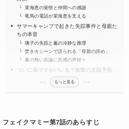
茉海恵の覚悟と仲間への感謝
竜馬の電話が茉海恵を支える
サマーキャンプで起きた失踪事件と母親た
ちの本音
璃子の失踪と薫の冷静な推理
焚き火シーンで語られる「母親の諦め」
薫の熱い反論に共感の声続々
ついに偽ママがバレる？衝撃の次回予告
もっと見る
フェイクマミー第7話のあらすじ