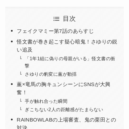
目次
フェイクマミー第7話のあらすじ
怪文書が巻き起こす疑心暗鬼！さゆりの鋭
い追及
「1年1組に偽りの母親がいる」怪文書の衝
撃
さゆりの豹変に薫が動揺
薫×竜馬の胸キュンシーンにSNSが大興
奮！
手が触れ合った瞬間
ぎこちない2人の距離感がたまらない
RAINBOWLABの上場審査、鬼の栗田との
対決