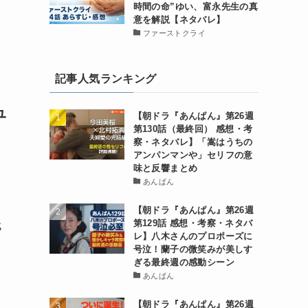
時間の命”ゆい、富永先生の真
意を解説【ネタバレ】
ファーストクライ
記事人気ランキング
ュ
【朝ドラ『あんぱん』第26週
第130話（最終回） 感想・考
察・ネタバレ】「嵩はうちの
アンパンマンや」セリフの意
味と反響まとめ
あんぱん
【朝ドラ『あんぱん』第26週
第129話 感想・考察・ネタバ
代
レ】八木さんのプロポーズに
号泣！蘭子の微笑みが美しす
ぎる最終週の感動シーン
あんぱん
【朝ドラ『あんぱん』第26週