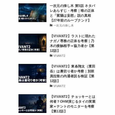
一次元の挿し木 第5話 ネタバ
レあらすじ・考察｜唯の正体
と「紫陽は妄想」説の真相
【27年前のループクンド】
一次元の挿し木
【VIVANT2】ラストに現れた
ナガノ専務の正体を考察｜乃
木の接触相手＝協力者か【第
12話】
VIVANT2
【VIVANT2】東条翔太（濱田
岳）は裏切り者か考察｜別班
員拉致の内通者説を検証【第
12話】
VIVANT2
【VIVANT2】チョッキーとは
何者？OHM演じるタイの実業
家＝テントのモニターを考察
【第12話】