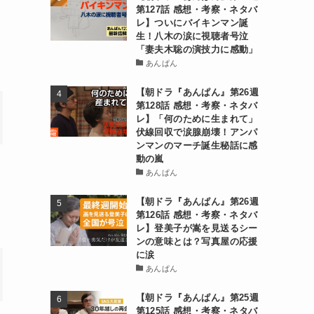
第127話 感想・考察・ネタバ
レ】ついにバイキンマン誕
生！八木の涙に視聴者号泣
「妻夫木聡の演技力に感動」
あんぱん
【朝ドラ『あんぱん』第26週
第128話 感想・考察・ネタバ
レ】「何のために生まれて」
伏線回収で涙腺崩壊！アンパ
ンマンのマーチ誕生秘話に感
動の嵐
あんぱん
【朝ドラ『あんぱん』第26週
第126話 感想・考察・ネタバ
レ】登美子が嵩を見送るシー
ンの意味とは？写真屋の応援
に涙
あんぱん
【朝ドラ『あんぱん』第25週
第125話 感想・考察・ネタバ