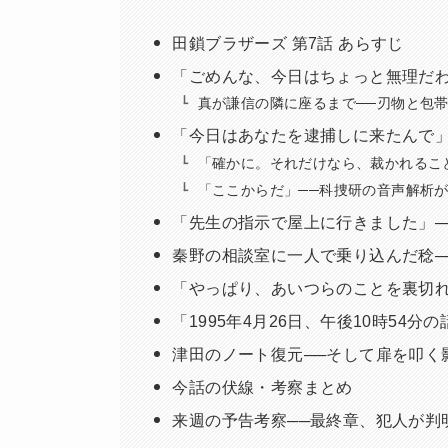
田鎖ブラザーズ 第7話 あらすじ
「ごめんな、今日はちょっと無理だわ
真が謙信の隣に座るまで──刃物と包
「今日はあなたを逮捕しに来たんで」
「確かに。それだけなら、裁かれるこ
「ここからだ」──科捜研の音声解析
「先生の指示で屋上に行きました」─
秦野の相談室に一人で乗り込んだ稔─
「やっぱり、あいつらのことを裏切れ
「1995年4月26日、午後10時54
津田のノート復元──そして扉を叩く
今話の伏線・考察まとめ
来週の予告考察──最終章、犯人が判