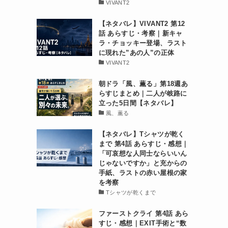
VIVANT2
【ネタバレ】VIVANT2 第12
話 あらすじ・考察｜新キャ
ラ・チョッキー登場、ラスト
に現れた”あの人”の正体
VIVANT2
朝ドラ「風、薫る」第18週あ
らすじまとめ｜二人が岐路に
立った5日間【ネタバレ】
風、薫る
【ネタバレ】Tシャツが乾く
まで 第4話 あらすじ・感想｜
「可哀想な人同士ならいいん
じゃないですか」と充からの
手紙、ラストの赤い屋根の家
を考察
Tシャツが乾くまで
ファーストクライ 第4話 あら
すじ・感想｜EXIT手術と“数