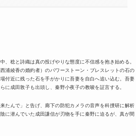
る中、稔と詩織は真の投げやりな態度に不信感を抱き始める。
（西浦綾香の婚約者）のパワーストーン・ブレスレットの石の
現場付近に残った石を手がかりに吾妻を自白へ追い込む。吾妻
さらに成田敦子も出頭し、秦野小夜子の教唆を証言する。
に来たんで」と告げ、廊下の防犯カメラの音声を科捜研に解析
物陰に潜んでいた成田謙信が刃物を手に秦野に迫るが、真が間