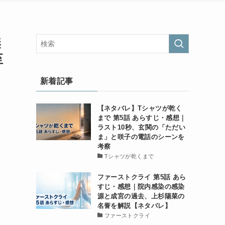
無
至
新着記事
【ネタバレ】Tシャツが乾く
まで 第5話 あらすじ・感想｜
ラスト10秒、玄関の「ただい
し
ま」と咲子の電話のシーンを
考察
Tシャツが乾くまで
ファーストクライ 第5話 あら
すじ・感想｜院内感染の感染
源と成宮の過去、上杉陽菜の
名誉を解説【ネタバレ】
ファーストクライ