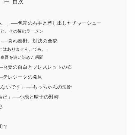
目次
。」──包帯の右手と差し出したチャーシュー
帯と、その後のラーメン
──真vs秦野、対決の全貌
とはありません。でも。」
が秦野を追い詰めた瞬間
─吾妻の自白とブレスレットの石
─テレシークの発見
ないです」──もっちゃんの決断
分の話だ」──小池と晴子の対峙
影
明？