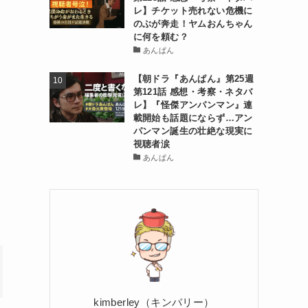
レ】チケット売れない危機に
のぶが奔走！ヤムおんちゃん
に何を頼む？
あんぱん
【朝ドラ『あんぱん』第25週
第121話 感想・考察・ネタバ
レ】『怪傑アンパンマン』連
載開始も話題にならず…アン
パンマン誕生の壮絶な現実に
視聴者涙
あんぱん
kimberley（キンバリー）