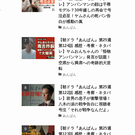
レ】アンパンマンの顔は千尋
生
モデル？30年越しの再会で号
泣必至！ヤムさんの乾パン告
白が感動の嵐
あんぱん
【朝ドラ『あんぱん』第25週
第124話 感想・考察・ネタバ
レ】ヤムおんちゃんの「怪物
アンパンマン」発言が話題！
空席から満席への奇跡的大逆
転
あんぱん
【朝ドラ『あんぱん』第25週
第122話 感想・考察・ネタバ
レ】岩男の息子が衝撃登場！
八木の涙の戦争告白に視聴者
号泣「それが戦争なんだよ」
あんぱん
【朝ドラ『あんぱん』第25週
第123話 感想・考察・ネタバ