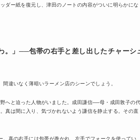
レッダー紙を復元し、津田のノートの内容がついに明らかにな
わ。」──包帯の右手と差し出したチャーシ
、間違いなく薄暗いラーメン店のシーンでしょう。
野へと迫った人物がいました。成田謙信──母・成田敦子の
す。真は間に入り、気づかれないよう謙信を静止する。その直
。
ー。真の右手には包帯が巻かれ、左手でフォークを使ってい