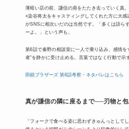
薄暗い店の前、謙信の肩をたたき去っていく真。
×染谷将太をキャスティングしてくれた方に大感
がSNSに相次いだのは当然です。「多くは語ら
ーよ。」という声も。
第6話で秦野の相談室に一人で乗り込み、感情を
者”を静かに受け止める。言葉ではなく行動で示
田鎖ブラザーズ 第6話考察・ネタバレはこちら
真が謙信の隣に座るまで──刃物と
「フォークで食べる姿に思わずきゅんっとして