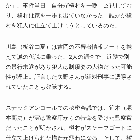
か」。事件当日、自分が槇村を一晩中監視してお
り、槇村は家を一歩も出ていなかった。誰かが槇
村を犯人に仕立て上げようとしているのだ。
川島（板谷由夏）は吉岡の不審者情報ノートを携
えて誠の仮説に乗った。2人の調査で、近隣で別
の暴行未遂があり犯人は制服姿の人物だった可能
性が浮上。証言した矢野さんが組対刑事に誘導さ
れていたことも発覚する。
スナックアンコールでの秘密会議では、笹木（塚
本高史）が実は警察庁からの特命を受けた監察官
だったことが明かされ、槇村がスケープゴートに
仕立て上げられた構造が露わになる。そして、槇