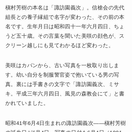
槇村芳樹の本名は「諏訪園義次」。信槍会の先代
組長との養子縁組で名字が変わった、その前の本
名です。生年月日は昭和四十一年六月四日、ちょ
うど五十歳。その言葉を聞いた美咲の顔色が、ス
クリーン越しにも見てわかるほど変わった。
美咲はカバンから、古い写真を一枚取り出しま
す。幼い自分を制服警官姿で抱いている男の写
真。裏には手書きの文字で「諏訪園義次、ミサ
キ。平成三年六月四日、風見の森教会にて」と書
かれていました。
昭和41年6月4日生まれの諏訪園義次——槇村芳樹