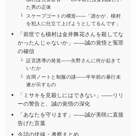
た男の正体
スケープゴートの構造——「誰かが、槇村
を犯人に仕立て上げようとしてるんです」
「前世でも槇村は金井舞花さんを殺してな
かったんじゃないか」——誠の覚悟と冤罪
の確信
証言誘導の発覚——矢野さんに何が起きて
いたか
吉岡ノートと制服の謎——半年前の暴行未
遂が示すもの
「ミサキを見殺しにはできない」——リリ
ーの警告と、誠の覚悟の深化
「あなたを守ります」——誠が美咲に直接
告げた言葉
今話の伏線・考察まとめ