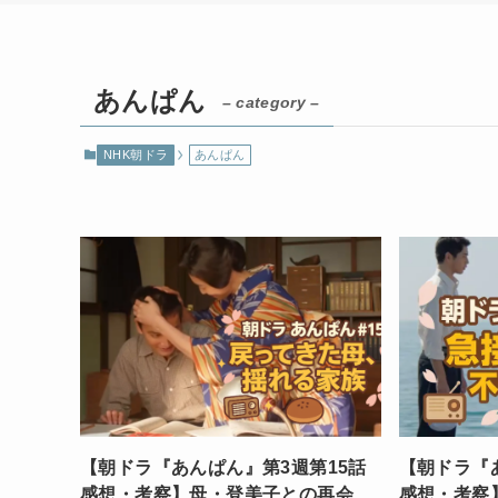
あんぱん
– category –
NHK朝ドラ
あんぱん
【朝ドラ『あんぱん』第3週第15話
【朝ドラ『
感想・考察】母・登美子との再会、
感想・考察