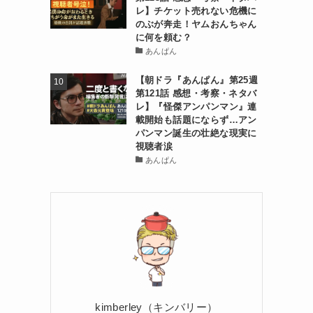
レ】チケット売れない危機に
のぶが奔走！ヤムおんちゃん
に何を頼む？
あんぱん
【朝ドラ『あんぱん』第25週
第121話 感想・考察・ネタバ
レ】『怪傑アンパンマン』連
載開始も話題にならず…アン
パンマン誕生の壮絶な現実に
視聴者涙
あんぱん
kimberley（キンバリー）