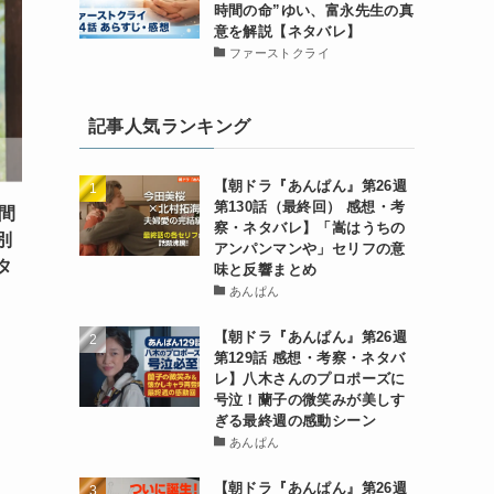
時間の命”ゆい、富永先生の真
意を解説【ネタバレ】
ファーストクライ
記事人気ランキング
【朝ドラ『あんぱん』第26週
第130話（最終回） 感想・考
間
察・ネタバレ】「嵩はうちの
別
アンパンマンや」セリフの意
タ
味と反響まとめ
あんぱん
【朝ドラ『あんぱん』第26週
第129話 感想・考察・ネタバ
レ】八木さんのプロポーズに
号泣！蘭子の微笑みが美しす
ぎる最終週の感動シーン
あんぱん
【朝ドラ『あんぱん』第26週