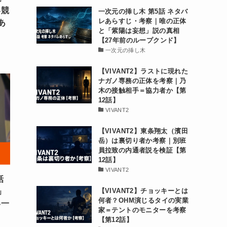
い競
一次元の挿し木 第5話 ネタバ
レあらすじ・考察｜唯の正体
あ
と「紫陽は妄想」説の真相
【27年前のループクンド】
一次元の挿し木
【VIVANT2】ラストに現れた
ナガノ専務の正体を考察｜乃
木の接触相手＝協力者か【第
12話】
VIVANT2
【VIVANT2】東条翔太（濱田
岳）は裏切り者か考察｜別班
員拉致の内通者説を検証【第
12話】
VIVANT2
話
」
【VIVANT2】チョッキーとは
何者？OHM演じるタイの実業
い一
家＝テントのモニターを考察
【第12話】