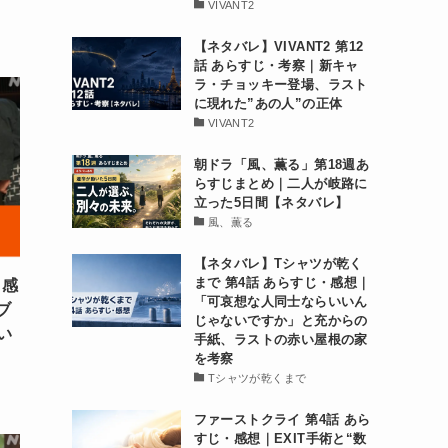
VIVANT2
【ネタバレ】VIVANT2 第12
話 あらすじ・考察｜新キャ
ラ・チョッキー登場、ラスト
に現れた”あの人”の正体
VIVANT2
朝ドラ「風、薫る」第18週あ
らすじまとめ｜二人が岐路に
立った5日間【ネタバレ】
風、薫る
【ネタバレ】Tシャツが乾く
まで 第4話 あらすじ・感想｜
 感
「可哀想な人同士ならいいん
ブ
じゃないですか」と充からの
い
手紙、ラストの赤い屋根の家
を考察
Tシャツが乾くまで
ファーストクライ 第4話 あら
すじ・感想｜EXIT手術と“数