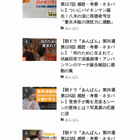
第127話 感想・考察・ネタバ
レ】ついにバイキンマン誕
生！八木の涙に視聴者号泣
「妻夫木聡の演技力に感動」
あんぱん
【朝ドラ『あんぱん』第26週
第128話 感想・考察・ネタバ
レ】「何のために生まれて」
伏線回収で涙腺崩壊！アンパ
ンマンのマーチ誕生秘話に感
動の嵐
あんぱん
【朝ドラ『あんぱん』第26週
第126話 感想・考察・ネタバ
レ】登美子が嵩を見送るシー
ンの意味とは？写真屋の応援
に涙
あんぱん
【朝ドラ『あんぱん』第25週
第125話 感想・考察・ネタバ