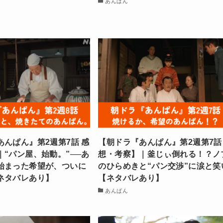
あんぱん
あんぱん』第2週第7話 感
【朝ドラ『あんぱん』第2週第7話
｜“パン屋、始動。”──あ
想・考察】｜釜じぃ倒れる！？ノ
始まった希望が、ついに
のひらめきと“パン交渉”に涙と笑
ネタバレあり】
【ネタバレあり】
あんぱん