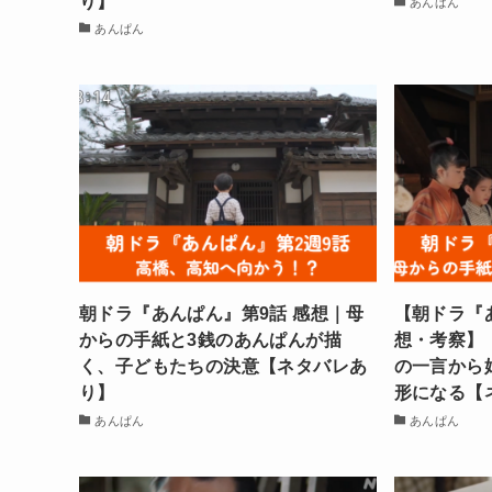
り】
あんぱん
あんぱん
朝ドラ『あんぱん』第9話 感想｜母
【朝ドラ『
からの手紙と3銭のあんぱんが描
想・考察】
く、子どもたちの決意【ネタバレあ
の一言から
り】
形になる【
あんぱん
あんぱん