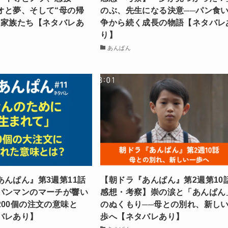
オと夢、そして“母の帰
のぶ、先生になる決意──パン食
る家族たち【ネタバレあ
争から続く成長の物語【ネタバレ
り】
あんぱん
あんぱん』第3週第11話
【朝ドラ『あんぱん』第2週第10
パンマンのマーチが響い
感想・考察】崇の涙と「あんぱん
200個の注文の意味と
のぬくもり──母との別れ、新し
バレあり】
歩へ【ネタバレあり】