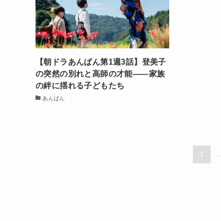
【朝ドラあんぱん第1週3話】登美子
の突然の別れと高師の才能——家族
の絆に揺れる子どもたち
あんぱん
1
.