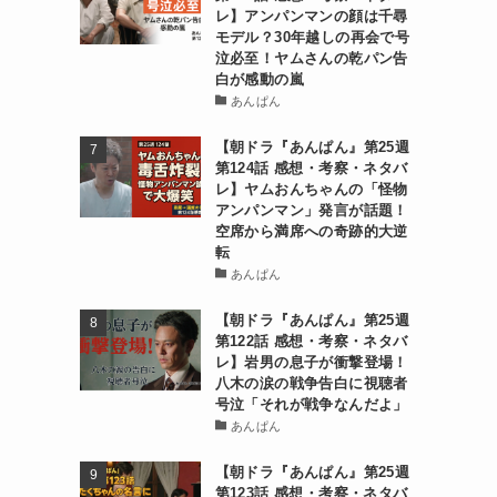
レ】アンパンマンの顔は千尋
モデル？30年越しの再会で号
泣必至！ヤムさんの乾パン告
白が感動の嵐
あんぱん
【朝ドラ『あんぱん』第25週
第124話 感想・考察・ネタバ
レ】ヤムおんちゃんの「怪物
アンパンマン」発言が話題！
空席から満席への奇跡的大逆
転
あんぱん
【朝ドラ『あんぱん』第25週
第122話 感想・考察・ネタバ
レ】岩男の息子が衝撃登場！
八木の涙の戦争告白に視聴者
号泣「それが戦争なんだよ」
あんぱん
【朝ドラ『あんぱん』第25週
第123話 感想・考察・ネタバ