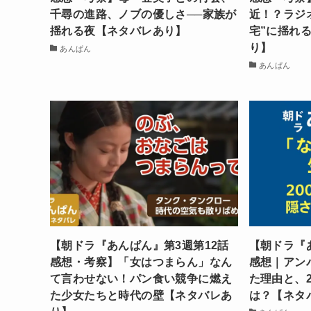
千尋の進路、ノブの優しさ──家族が
近！？ラジ
揺れる夜【ネタバレあり】
宅”に揺れ
り】
あんぱん
あんぱん
【朝ドラ『あんぱん』第3週第12話
【朝ドラ『
感想・考察】「女はつまらん」なん
感想｜アン
て言わせない！パン食い競争に燃え
た理由と、
た少女たちと時代の壁【ネタバレあ
は？【ネタ