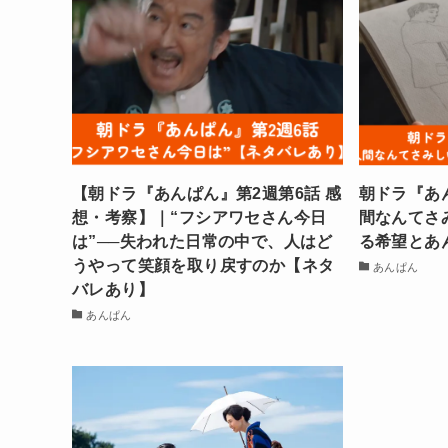
【朝ドラ『あんぱん』第2週第6話 感
朝ドラ『あ
想・考察】｜“フシアワセさん今日
間なんてさ
は”──失われた日常の中で、人はど
る希望とあ
うやって笑顔を取り戻すのか【ネタ
あんぱん
バレあり】
あんぱん