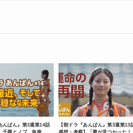
あんぱん』第3週第14話
【朝ドラ『あんぱん』第3週第13
】千尋とノブ、急接
感想・考察】「夢が見つかった！