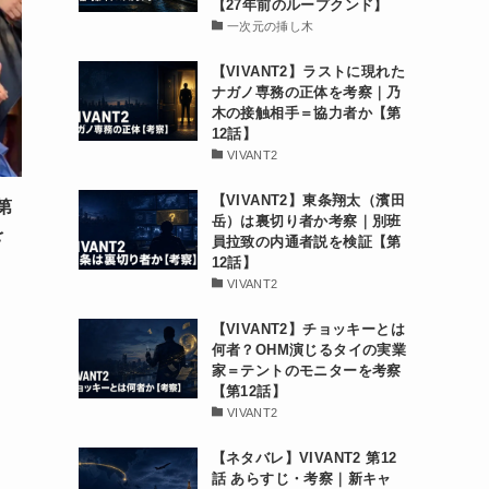
【27年前のループクンド】
一次元の挿し木
【VIVANT2】ラストに現れた
ナガノ専務の正体を考察｜乃
木の接触相手＝協力者か【第
12話】
VIVANT2
【VIVANT2】東条翔太（濱田
第
岳）は裏切り者か考察｜別班
を
員拉致の内通者説を検証【第
12話】
VIVANT2
【VIVANT2】チョッキーとは
何者？OHM演じるタイの実業
家＝テントのモニターを考察
【第12話】
VIVANT2
【ネタバレ】VIVANT2 第12
話 あらすじ・考察｜新キャ