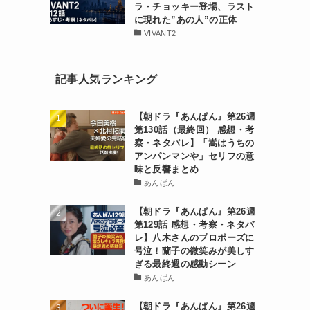
ラ・チョッキー登場、ラスト
に現れた”あの人”の正体
VIVANT2
記事人気ランキング
【朝ドラ『あんぱん』第26週
第130話（最終回） 感想・考
察・ネタバレ】「嵩はうちの
アンパンマンや」セリフの意
味と反響まとめ
あんぱん
【朝ドラ『あんぱん』第26週
第129話 感想・考察・ネタバ
レ】八木さんのプロポーズに
号泣！蘭子の微笑みが美しす
ぎる最終週の感動シーン
あんぱん
【朝ドラ『あんぱん』第26週