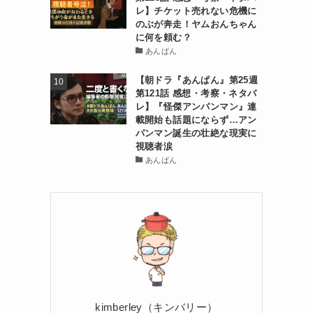
レ】チケット売れない危機に
のぶが奔走！ヤムおんちゃん
に何を頼む？
あんぱん
【朝ドラ『あんぱん』第25週
第121話 感想・考察・ネタバ
レ】『怪傑アンパンマン』連
載開始も話題にならず…アン
パンマン誕生の壮絶な現実に
視聴者涙
あんぱん
kimberley（キンバリー）