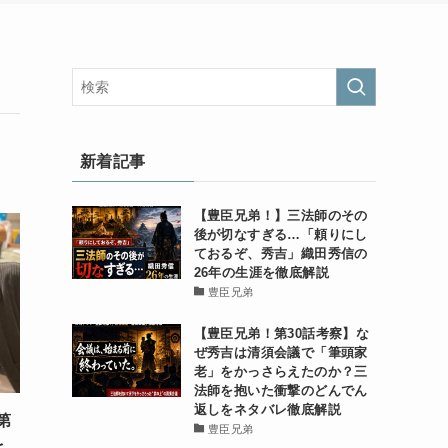
新着記事
【豊臣兄弟！】三法師のその
後が切なすぎる…「頼りにし
ておるぞ、秀吉」織田秀信の
26年の生涯を徹底解説
豊臣兄弟
【豊臣兄弟！第30話考察】な
ぜ秀吉は清須会議で「筆頭家
老」をかっさらえたのか？三
法師を抱いた衝撃のどんでん
返しをネタバレ徹底解説
第
豊臣兄弟
を