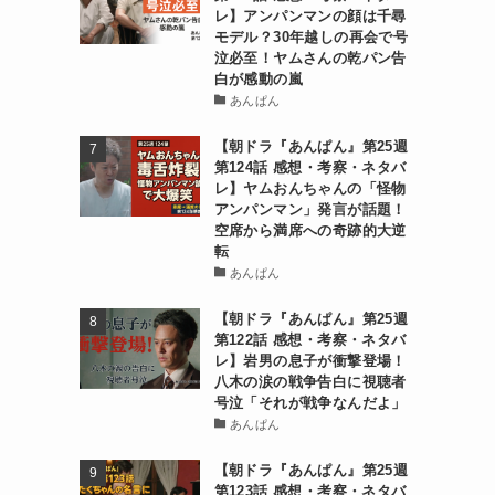
レ】アンパンマンの顔は千尋
モデル？30年越しの再会で号
泣必至！ヤムさんの乾パン告
白が感動の嵐
あんぱん
【朝ドラ『あんぱん』第25週
第124話 感想・考察・ネタバ
レ】ヤムおんちゃんの「怪物
アンパンマン」発言が話題！
空席から満席への奇跡的大逆
転
あんぱん
【朝ドラ『あんぱん』第25週
第122話 感想・考察・ネタバ
レ】岩男の息子が衝撃登場！
八木の涙の戦争告白に視聴者
号泣「それが戦争なんだよ」
あんぱん
【朝ドラ『あんぱん』第25週
第123話 感想・考察・ネタバ