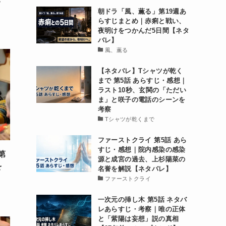
朝ドラ「風、薫る」第19週あ
らすじまとめ｜赤痢と戦い、
夜明けをつかんだ5日間【ネタ
バレ】
風、薫る
【ネタバレ】Tシャツが乾く
まで 第5話 あらすじ・感想｜
ラスト10秒、玄関の「ただい
ま」と咲子の電話のシーンを
考察
Tシャツが乾くまで
ファーストクライ 第5話 あら
すじ・感想｜院内感染の感染
第
源と成宮の過去、上杉陽菜の
を
名誉を解説【ネタバレ】
ファーストクライ
一次元の挿し木 第5話 ネタバ
レあらすじ・考察｜唯の正体
と「紫陽は妄想」説の真相