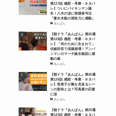
第127話 感想・考察・ネタバ
レ】ついにバイキンマン誕
生！八木の涙に視聴者号泣
「妻夫木聡の演技力に感動」
あんぱん
【朝ドラ『あんぱん』第26週
第128話 感想・考察・ネタバ
レ】「何のために生まれて」
伏線回収で涙腺崩壊！アンパ
ンマンのマーチ誕生秘話に感
動の嵐
あんぱん
【朝ドラ『あんぱん』第26週
第126話 感想・考察・ネタバ
レ】登美子が嵩を見送るシー
ンの意味とは？写真屋の応援
に涙
あんぱん
【朝ドラ『あんぱん』第25週
第125話 感想・考察・ネタバ