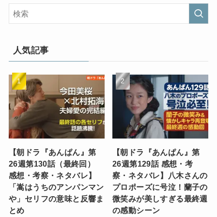
人気記事
【朝ドラ『あんぱん』第
【朝ドラ『あんぱん』第
26週第130話（最終回）
26週第129話 感想・考
感想・考察・ネタバレ】
察・ネタバレ】八木さんの
「嵩はうちのアンパンマン
プロポーズに号泣！蘭子の
や」セリフの意味と反響ま
微笑みが美しすぎる最終週
とめ
の感動シーン