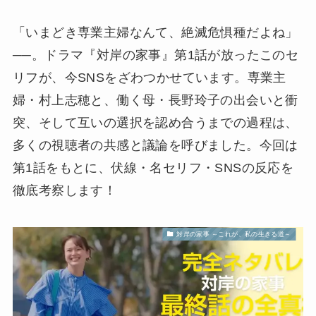
「いまどき専業主婦なんて、絶滅危惧種だよね」
──。ドラマ『対岸の家事』第1話が放ったこのセ
リフが、今SNSをざわつかせています。専業主
婦・村上志穂と、働く母・長野玲子の出会いと衝
突、そして互いの選択を認め合うまでの過程は、
多くの視聴者の共感と議論を呼びました。今回は
第1話をもとに、伏線・名セリフ・SNSの反応を
徹底考察します！
対岸の家事 ～これが、私の生きる道～