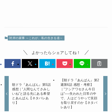
対岸の家事 ～これが、私の生きる道～
よかったらシェアしてね！
【朝ドラ『あんぱん』第2
朝ドラ『あんぱん』第5話
週第6話 感想・考察】
感想｜“人間なんてさみし
｜“フシアワセさん今日
いね”と語る先にある希望
は”──失われた日常の中
とあんぱん【ネタバレあ
で、人はどうやって笑顔
り】
を取り戻すのか【ネタバ
レあり】