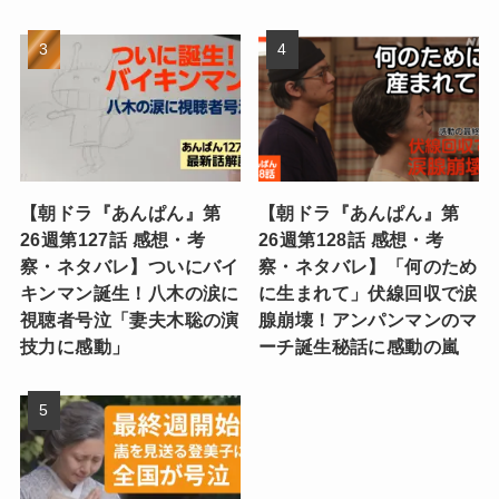
【朝ドラ『あんぱん』第
【朝ドラ『あんぱん』第
26週第127話 感想・考
26週第128話 感想・考
察・ネタバレ】ついにバイ
察・ネタバレ】「何のため
キンマン誕生！八木の涙に
に生まれて」伏線回収で涙
視聴者号泣「妻夫木聡の演
腺崩壊！アンパンマンのマ
技力に感動」
ーチ誕生秘話に感動の嵐