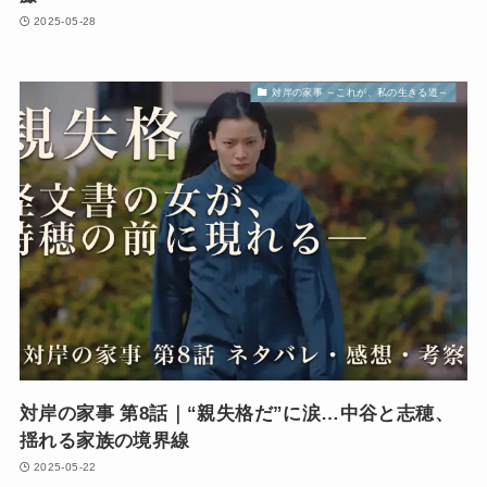
2025-05-28
対岸の家事 ～これが、私の生きる道～
対岸の家事 第8話｜“親失格だ”に涙…中谷と志穂、
揺れる家族の境界線
2025-05-22