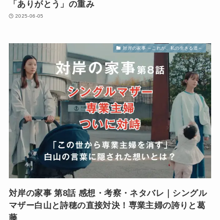
「ありがとう」の重み
2025-06-05
対岸の家事 ～これが、私の生きる道～
対岸の家事 第8話 感想・考察・ネタバレ｜シングル
マザー白山と詩穂の直接対決！専業主婦の誇りと葛
藤