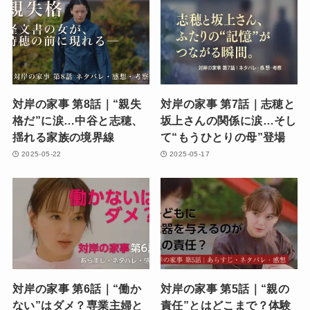
対岸の家事 第8話｜“親失
対岸の家事 第7話｜志穂と
格だ”に涙…中谷と志穂、
坂上さんの関係に涙…そし
揺れる家族の境界線
て“もうひとりの母”登場
2025-05-22
2025-05-17
対岸の家事 第6話｜“働か
対岸の家事 第5話｜“親の
ない”はダメ？専業主婦と
責任”とはどこまで？体験