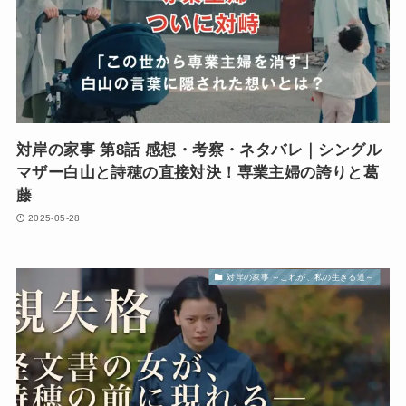
対岸の家事 第8話 感想・考察・ネタバレ｜シングル
マザー白山と詩穂の直接対決！専業主婦の誇りと葛
藤
2025-05-28
対岸の家事 ～これが、私の生きる道～