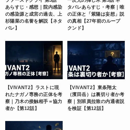
ファーストクライ 第5話
一次元の挿し木 第5話 ネ
あらすじ・感想｜院内感染
タバレあらすじ・考察｜唯
の感染源と成宮の過去、上
の正体と「紫陽は妄想」説
杉陽菜の名誉を解説【ネタ
の真相【27年前のループ
バレ】
クンド】
【VIVANT2】ラストに現
【VIVANT2】東条翔太
れたナガノ専務の正体を考
（濱田岳）は裏切り者か考
察｜乃木の接触相手＝協力
察｜別班員拉致の内通者説
者か【第12話】
を検証【第12話】