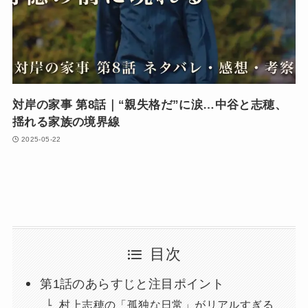
対岸の家事 第8話｜“親失格だ”に涙…中谷と志穂、
揺れる家族の境界線
2025-05-22
目次
第1話のあらすじと注目ポイント
村上志穂の「孤独な日常」がリアルすぎる