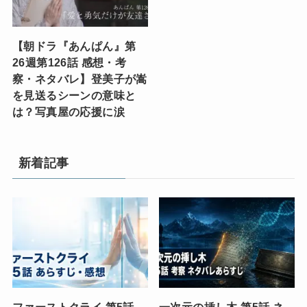
【朝ドラ『あんぱん』第
26週第126話 感想・考
察・ネタバレ】登美子が嵩
を見送るシーンの意味と
は？写真屋の応援に涙
新着記事