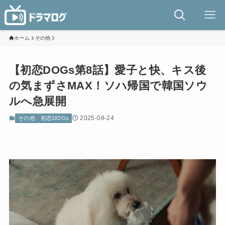
ホーム
その他
【初恋DOGs第8話】愛子と快、キス後
の気まずさMAX！ソハ帰国で韓国ソウ
ルへ急展開
2025-08-24
その他
初恋DOGs