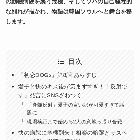
の動物病院を襲う危機、そしてソハの自己犠牲的
な別れが描かれ、物語は韓国ソウルへと舞台を移
します。
目次
『初恋DOGs』第8話 あらすじ
愛子と快のキス後が気まずすぎ！「反射で
す」発言にSNSざわつく
「脊髄反射」愛子の言い訳が可愛すぎて話
題に
現場検証まで始める2人の意地っ張り合戦
快の病院に危機到来！相楽の暗躍とサスペ