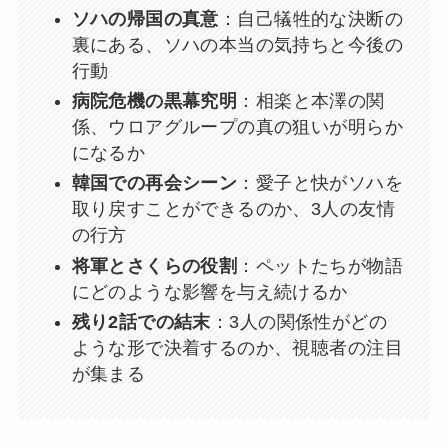
ソハの帰国の真意
：自己犠牲的な決断の
裏にある、ソハの本当の気持ちと今後の
行動
病院危機の黒幕究明
：相楽と本澤の関
係、ウロアグループの真の狙いが明らか
になるか
韓国での再会シーン
：愛子と快がソハを
取り戻すことができるのか、3人の友情
の行方
将軍とさくらの役割
：ペットたちが物語
にどのような影響を与え続けるか
残り2話での結末
：3人の関係性がどの
ような形で決着するのか、視聴者の注目
が集まる