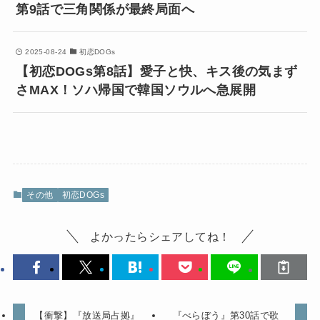
第9話で三角関係が最終局面へ
2025-08-24
初恋DOGs
【初恋DOGs第8話】愛子と快、キス後の気まず
さMAX！ソハ帰国で韓国ソウルへ急展開
その他
初恋DOGs
よかったらシェアしてね！
【衝撃】『放送局占拠』
『べらぼう』第30話で歌