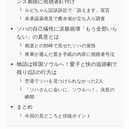
ンス展開に視聴者釘付け
ルビちゃん誤診訴訟で「訴えます」宣言
未承認薬発見で農水省が立ち入り調査
ソハの自己犠牲に涙腺崩壊「もう全部いら
ない」の真意とは
相楽との対峙で見せたソハの覚悟
将軍が運んだ置き手紙の内容に視聴者号泣
物語は韓国ソウルへ！愛子と快の追跡劇で
残り2話の行方は
空港でソハを見つけられなかった2人
「ソハさんに会いに、ソウルへ！」決意の
瞬間
まとめ
今回の見どころと伏線ポイント