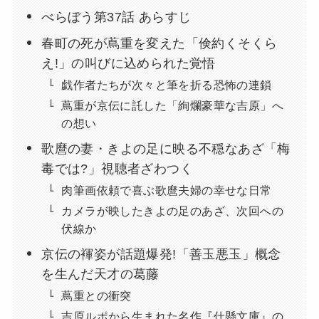
べらぼう第37話 あらすじ
春町の死が蔦重を変えた「倹約くそくら
え!」の叫びに込められた覚悟
戯作者たちが次々と筆を折る恐怖の連鎖
蔦重が京伝に託した「絢爛豪華な吉原」へ
の想い
歌麿の妻・きよの足に映る不穏なあざ「梅
毒では?」視聴者ざわつく
肉筆画依頼で喜ぶ歌麿夫婦の幸せな日常
カメラが映したきよの足のあざ、次回への
伏線か
京伝の褌姿が話題爆発!「善玉悪玉」概念
を生んだ天才の葛藤
蔦重との衝突
吉原ルポから生まれた名作『仕懸文庫』の