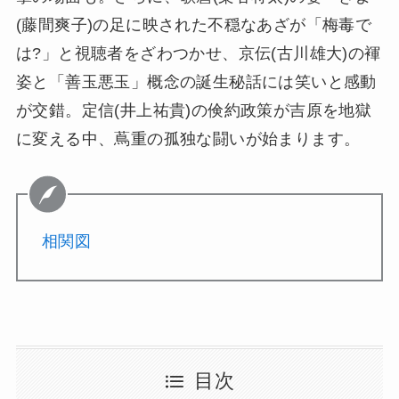
(藤間爽子)の足に映された不穏なあざが「梅毒で
は?」と視聴者をざわつかせ、京伝(古川雄大)の褌
姿と「善玉悪玉」概念の誕生秘話には笑いと感動
が交錯。定信(井上祐貴)の倹約政策が吉原を地獄
に変える中、蔦重の孤独な闘いが始まります。
相関図
目次