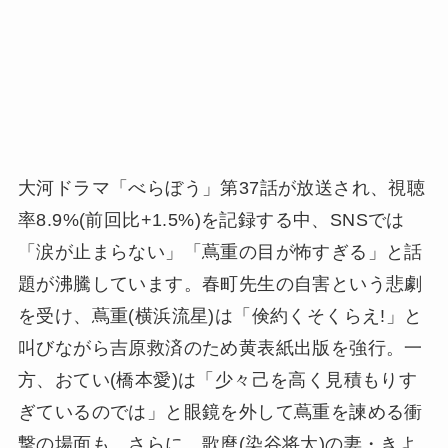
大河ドラマ「べらぼう」第37話が放送され、視聴
率8.9%(前回比+1.5%)を記録する中、SNSでは
「涙が止まらない」「蔦重の目が怖すぎる」と話
題が沸騰しています。春町先生の自害という悲劇
を受け、蔦重(横浜流星)は「倹約くそくらえ!」と
叫びながら吉原救済のため黄表紙出版を強行。一
方、おてい(橋本愛)は「少々己を高く見積もりす
ぎているのでは」と眼鏡を外して蔦重を諫める衝
撃の場面も。さらに、歌麿(染谷将太)の妻・きよ