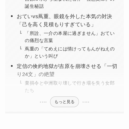
誕生秘話
おていvs蔦重、眼鏡を外した本気の対決
「己を高く見積もりすぎている」
「所詮、一介の本屋に過ぎません」おてい
の痛烈な言葉
蔦重の「てめえには情けってもんがねえの
か」という叫び
定信の倹約地獄が吉原を崩壊させる「一切
り24文」の絶望
棄捐令と中洲取り壊しで行き場を失う女郎
たち
もっと見る