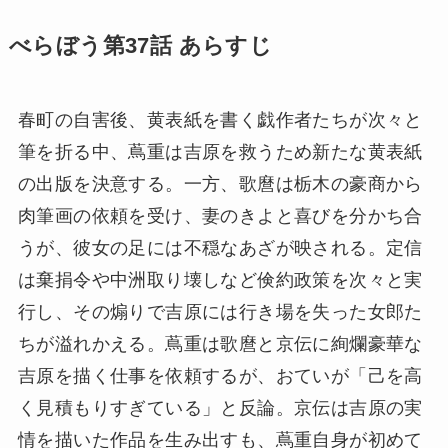
べらぼう第37話 あらすじ
春町の自害後、黄表紙を書く戯作者たちが次々と
筆を折る中、蔦重は吉原を救うため新たな黄表紙
の出版を決意する。一方、歌麿は栃木の豪商から
肉筆画の依頼を受け、妻のきよと喜びを分かち合
うが、彼女の足には不穏なあざが映される。定信
は棄捐令や中洲取り壊しなど倹約政策を次々と実
行し、その煽りで吉原には行き場を失った女郎た
ちが溢れかえる。蔦重は歌麿と京伝に絢爛豪華な
吉原を描く仕事を依頼するが、おていが「己を高
く見積もりすぎている」と反論。京伝は吉原の実
情を描いた作品を生み出すも、蔦重自身が初めて