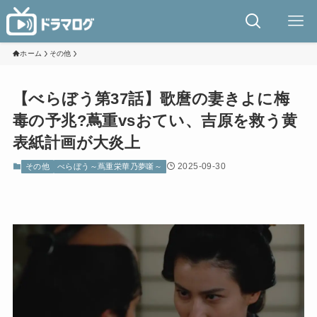
ホーム
その他
【べらぼう第37話】歌麿の妻きよに梅
毒の予兆?蔦重vsおてい、吉原を救う黄
表紙計画が大炎上
2025-09-30
その他
べらぼう～蔦重栄華乃夢噺～