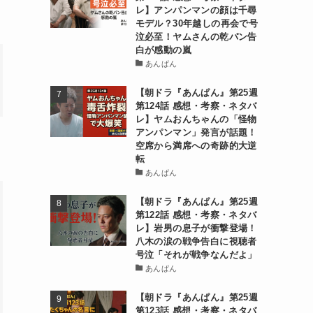
レ】アンパンマンの顔は千尋
モデル？30年越しの再会で号
泣必至！ヤムさんの乾パン告
白が感動の嵐
あんぱん
【朝ドラ『あんぱん』第25週
第124話 感想・考察・ネタバ
レ】ヤムおんちゃんの「怪物
アンパンマン」発言が話題！
空席から満席への奇跡的大逆
転
あんぱん
【朝ドラ『あんぱん』第25週
第122話 感想・考察・ネタバ
レ】岩男の息子が衝撃登場！
八木の涙の戦争告白に視聴者
号泣「それが戦争なんだよ」
あんぱん
【朝ドラ『あんぱん』第25週
第123話 感想・考察・ネタバ