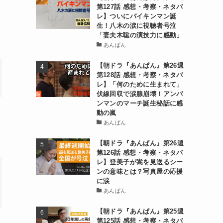
第127話 感想・考察・ネタバ
レ】ついにバイキンマン誕
生！八木の涙に視聴者号泣
「妻夫木聡の演技力に感動」
あんぱん
【朝ドラ『あんぱん』第26週
第128話 感想・考察・ネタバ
レ】「何のために生まれて」
伏線回収で涙腺崩壊！アンパ
ンマンのマーチ誕生秘話に感
動の嵐
の
あんぱん
【朝ドラ『あんぱん』第26週
第126話 感想・考察・ネタバ
レ】登美子が嵩を見送るシー
ンの意味とは？写真屋の応援
に涙
あんぱん
【朝ドラ『あんぱん』第25週
第125話 感想・考察・ネタバ