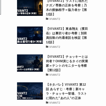
【VIVANT2】ラストに現れた
ナガノ専務の正体を考察｜乃
木の接触相手＝協力者か【第
12話】
VIVANT2
【VIVANT2】東条翔太（濱田
岳）は裏切り者か考察｜別班
員拉致の内通者説を検証【第
12話】
VIVANT2
【VIVANT2】チョッキーとは
何者？OHM演じるタイの実業
家＝テントのモニターを考察
【第12話】
VIVANT2
【ネタバレ】VIVANT2 第12
話 あらすじ・考察｜新キャ
ラ・チョッキー登場、ラスト
に現れた”あの人”の正体
VIVANT2