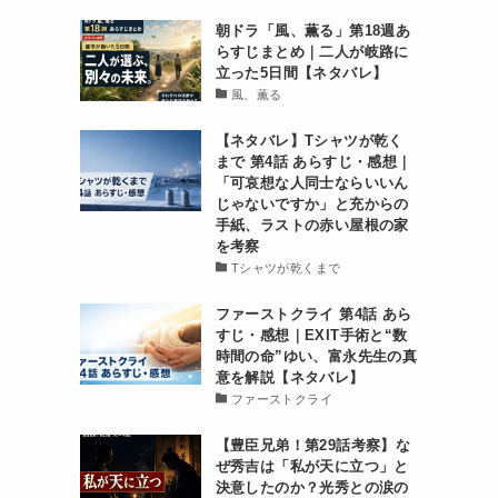
朝ドラ「風、薫る」第18週あ
らすじまとめ｜二人が岐路に
立った5日間【ネタバレ】
風、薫る
【ネタバレ】Tシャツが乾く
まで 第4話 あらすじ・感想｜
「可哀想な人同士ならいいん
じゃないですか」と充からの
手紙、ラストの赤い屋根の家
を考察
Tシャツが乾くまで
ファーストクライ 第4話 あら
すじ・感想｜EXIT手術と“数
時間の命”ゆい、富永先生の真
意を解説【ネタバレ】
ファーストクライ
【豊臣兄弟！第29話考察】な
ぜ秀吉は「私が天に立つ」と
決意したのか？光秀との涙の