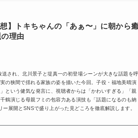
感想】トキちゃんの「あぁ〜」に朝から
題の理由
が放送され、北川景子と堤真一の初登場シーンが大きな話題を
現実の狭間で揺れる家族の姿を描いた今回。子役・福地美晴演
い」という健気な発言に、視聴者からは「かわいすぎる」「親
脇千鶴演じる母親フミの包容力ある演技も「話題になるのも納
リー展開とSNSで盛り上がった見どころを徹底解説します。