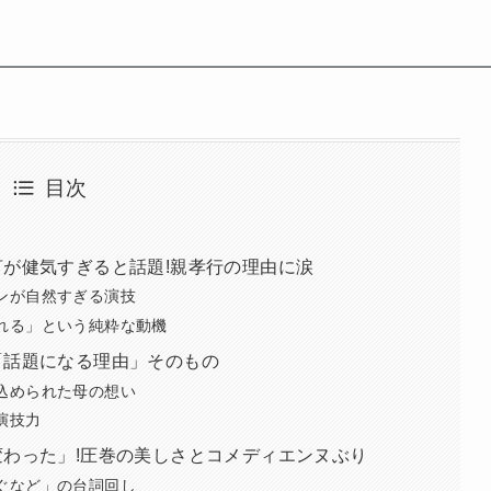
目次
が健気すぎると話題!親孝行の理由に涙
ンが自然すぎる演技
れる」という純粋な動機
「話題になる理由」そのもの
込められた母の想い
演技力
わった」!圧巻の美しさとコメディエンヌぶり
ぐなど」の台詞回し