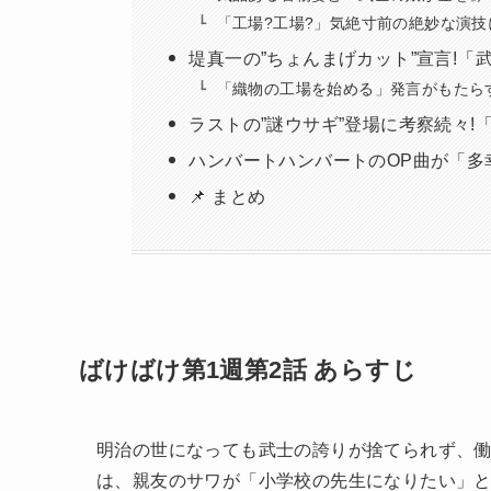
「工場?工場?」気絶寸前の絶妙な演技
堤真一の”ちょんまげカット”宣言!
「織物の工場を始める」発言がもたら
ラストの”謎ウサギ”登場に考察続々!
ハンバートハンバートのOP曲が「多
📌 まとめ
ばけばけ第1週第2話 あらすじ
明治の世になっても武士の誇りが捨てられず、働
は、親友のサワが「小学校の先生になりたい」