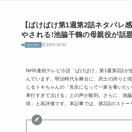
【ばけばけ第1週第2話ネタバレ
やされる!池脇千鶴の母親役が話
2025-10-01
ばけばけ
NHK連続テレビ小説「ばけばけ」第1週第2話
んでいます。明治時代を舞台に、武士の誇りと
じるトキちゃんの「先生になって一家を養いた
孝行すぎて泣ける」との声が殺到。さらに、池
得」と高評価です。本記事では、第2話のストー