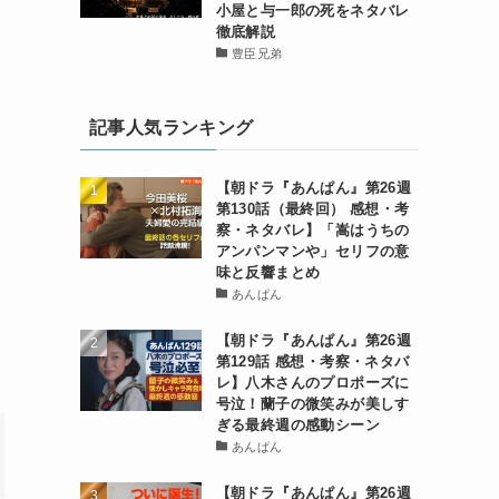
小屋と与一郎の死をネタバレ
徹底解説
豊臣兄弟
記事人気ランキング
【朝ドラ『あんぱん』第26週
第130話（最終回） 感想・考
察・ネタバレ】「嵩はうちの
アンパンマンや」セリフの意
味と反響まとめ
あんぱん
【朝ドラ『あんぱん』第26週
第129話 感想・考察・ネタバ
レ】八木さんのプロポーズに
号泣！蘭子の微笑みが美しす
ぎる最終週の感動シーン
あんぱん
【朝ドラ『あんぱん』第26週