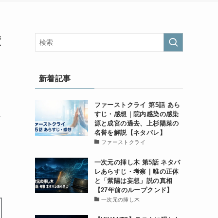
癒
新着記事
ファーストクライ 第5話 あら
すじ・感想｜院内感染の感染
呼
源と成宮の過去、上杉陽菜の
名誉を解説【ネタバレ】
ファーストクライ
一次元の挿し木 第5話 ネタバ
レあらすじ・考察｜唯の正体
と「紫陽は妄想」説の真相
【27年前のループクンド】
一次元の挿し木