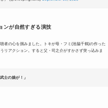
(@Sleepingnana)
September 30, 2025
ョンが自然すぎる演技
聴者の心を掴みました。トキが母・フミ(池脇千鶴)の作った
いうリアクション。すると父・司之介がすかさず突っ込みま
武士の娘が！」