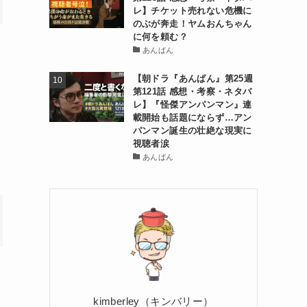
レ】チケット売れない危機に
のぶが奔走！ヤムおんちゃん
に何を頼む？
あんぱん
【朝ドラ『あんぱん』第25週
第121話 感想・考察・ネタバ
レ】『怪傑アンパンマン』連
載開始も話題にならず…アン
パンマン誕生の壮絶な現実に
視聴者涙
あんぱん
kimberley（キンバリー）