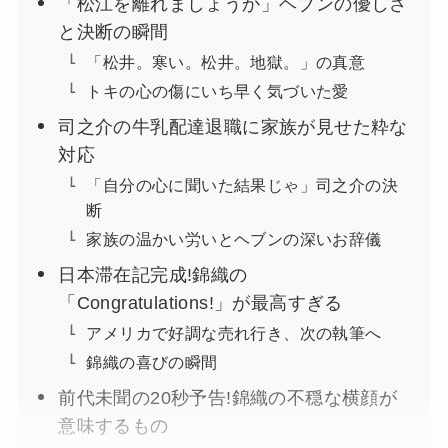
「松江を離れましょうか」ヘブンの優しさ
と決断の瞬間
「松井。寒い。松井。地獄。」の真意
トキの心の傷にいち早く気づいた愛
司之介の牛乳配達退職に家族が見せた粋な
対応
「自分の心に聞いた結果じゃ」司之介の決
断
家族の温かい労いとヘブンの深いお辞儀
日本滞在記完成!錦織の
「Congratulations!」が最高すぎる
アメリカで好調な売れ行き、次の執筆へ
錦織の喜びの瞬間
前代未聞の20秒予告!錦織の不穏な横顔が
意味するもの