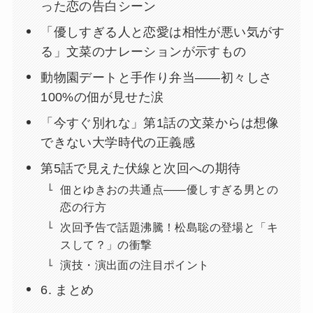
った恋の告白シーン
「優しすぎる人と恋愛は相性が悪い気がす
る」文菜のナレーションが示すもの
動物園デートと手作り弁当――初々しさ
100%の佃が見せた涙
「今すぐ別れな」第1話の文菜からは想像
できない大学時代の正義感
第5話で見えた伏線と次回への期待
佃とゆきおの共通点――優しすぎる男との
恋の行方
次回予告で話題沸騰！松島聡の登場と「キ
スして？」の衝撃
演技・演出面の注目ポイント
6. まとめ