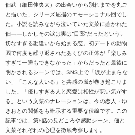
佃武（細田佳央太）の出会いから別れまでを丸ご
と描いた、シリーズ屈指のエモーショナル回でし
た。小説を読みながら泣いていた文菜に惹かれた
佃――しかしその涙は実は”目薬”だったという、
切なすぎる勘違いから始まる恋。初デートの動物
園で何度も繰り返されたあくびの正体が「楽しみ
すぎて一睡もできなかった」からだったと最後に
明かされるシーンでは、SNS上で「涙が止まらな
い」「こんな人いる」と共感の嵐が巻き起こりま
した。「優しすぎる人と恋愛は相性が悪い気がす
る」という文菜のナレーションは、今の恋人・ゆ
きおとの関係をも暗示する重要な伏線です。この
記事では、第5話の見どころや感動シーン、佃と
文菜それぞれの心理を徹底考察します。