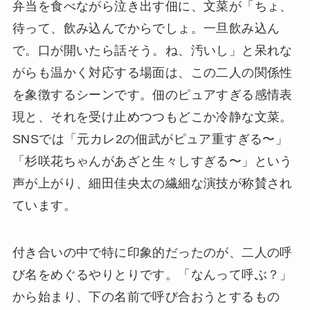
弁当を食べながら泣き出す佃に、文菜が「ちょ、
待って、飲み込んでからでしょ。一旦飲み込ん
で。口が開いたら話そう。ね、汚いし」と呆れな
がらも温かく対応する場面は、この二人の関係性
を象徴するシーンです。佃のピュアすぎる感情表
現と、それを受け止めつつもどこか冷静な文菜。
SNSでは「元カレ2の佃武がピュア重すぎる〜」
「杉咲花ちゃんがあざと生々しすぎる〜」という
声が上がり、細田佳央太の繊細な演技が称賛され
ています。
付き合いの中で特に印象的だったのが、二人の呼
び名をめぐるやりとりです。「なんって呼ぶ？」
から始まり、下の名前で呼び合おうとするもの