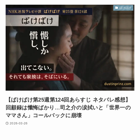
ばけばけ
【ばけばけ第25週第124回あらすじ ネタバレ感想】
回顧録は懺悔ばかり…司之介の涙拭いと「世界一の
ママさん」コールバックに崩壊
2026-03-26