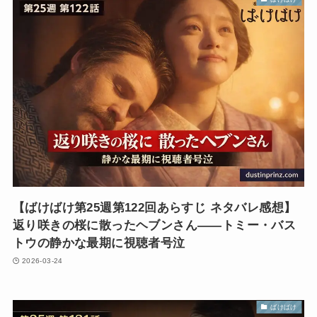
【ばけばけ第25週第122回あらすじ ネタバレ感想】
返り咲きの桜に散ったヘブンさん――トミー・バス
トウの静かな最期に視聴者号泣
2026-03-24
ばけばけ