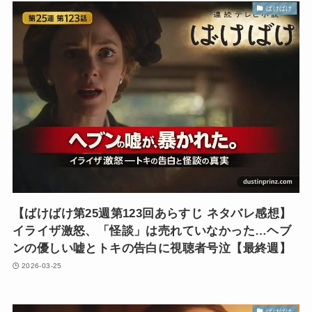
ばけばけ
【ばけばけ第25週第123回あらすじ ネタバレ感想】
イライザ激怒、「怪談」は売れていなかった…ヘブ
ンの優しい嘘とトキの告白に視聴者号泣【最終週】
2026-03-25
ばけばけ