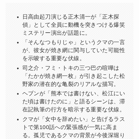
日高由起刀演じる正木清一が「正木探
偵」として全員に動機を突きつける爆笑
ミステリー演出が話題に。
「そんなつもりじゃ」というクマの一言
が、彼女が焼き網に関与していた可能性
を示唆する重要な伏線。
司之介・フミ・トキの三つ巴の喧嘩は
「たかが焼き網一枚」が引き起こした松
野家の潜在的な亀裂のリアルな描写。
ヘブンが「熊本では書けない、松江にい
た頃は書けたのに」と語るシーンは、滞
在記執筆の行方を暗示する重要な伏線。
クマが「女中を辞めたい」と告げるラス
トで第100話への緊張感が一気に高ま
る。孤児であるクマの背景が今後深堀り