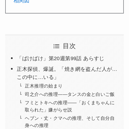
相関図
目次
「ばけばけ」第20週第99話 あらすじ
正木探偵、爆誕。「焼き網を盗んだ人が…
この中に…いる」
正木推理の始まり
司之介への推理——タンスの金と白いご飯
フミとトキへの推理——「おくまちゃんに
取られた」嫌がらせ説
ヘブン・丈・クマへの推理、そして自分自
身への推理