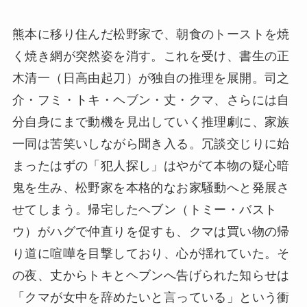
熊本に移り住んだ松野家で、朝食のトーストを焼
く焼き網が突然姿を消す。これを受け、書生の正
木清一（日高由起刀）が独自の推理を展開。司之
介・フミ・トキ・ヘブン・丈・クマ、さらには自
分自身にまで動機を見出していく推理劇に、家族
一同は苦笑いしながら聞き入る。冗談交じりに始
まったはずの「犯人探し」はやがて本物の疑心暗
鬼を生み、松野家を本格的なお家騒動へと発展さ
せてしまう。帰宅したヘブン（トミー・バスト
ウ）がハグで仲直りを促すも、クマは買い物の帰
り道に喧嘩を目撃しており、心が揺れていた。そ
の夜、丈からトキとヘブンへ告げられた知らせは
「クマが女中を辞めたいと言っている」という衝