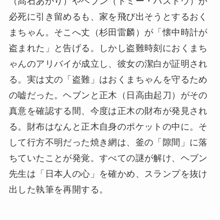
（髙石あかり）やヘブン（トミー・バストウ）が
必死に引き留めるも、家を飛び出そうとするおく
まちゃん。そこへ丈（杉田雷麟）が「懐中時計が
盗まれた」と告げる。しかし盗難時刻におくまち
ゃんのアリバイが成立し、彼女の潔白が証明され
る。実は丈の「盗難」はおくまちゃんを守るため
の嘘だった。ヘブンと正木（日高由起刀）がその
真意を確認する間、今度は正木の財布が発見され
る。財布はなんと正木自身のポケットの中に。そ
して行方不明だった焼き網は、釜の「隙間」に落
ちていたことが発覚。すべての謎が解け、ヘブン
先生は「日本人の心」を確かめ、スランプを抜け
出した執筆を再開する。