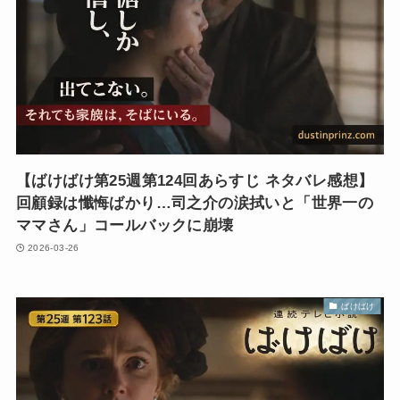
【ばけばけ第25週第124回あらすじ ネタバレ感想】
回顧録は懺悔ばかり…司之介の涙拭いと「世界一の
ママさん」コールバックに崩壊
2026-03-26
ばけばけ