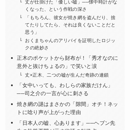
丈が仕掛けた「優しい嘘」──懐中時計がな
くなった、という作戦の深さ
「もちろん、彼女が焼き網を盗んだり、捨
てたりしてたら、それは良くないことだと
思う」
おくまちゃんのアリバイを証明したロジッ
クの絶妙さ
正木のポケットから財布が！「秀才なのに
意外と抜けちょるの」で笑いと涙
丈×正木、二つの嘘が生んだ奇跡の連鎖
「女中いっても、わしらの家族だけん」
──司之介の一言が心に刺さる
焼き網の謎はまさかの「隙間」オチ！ネッ
トに唸り声が上がった理由
「日本人の嘘、心あります」──ヘブン先