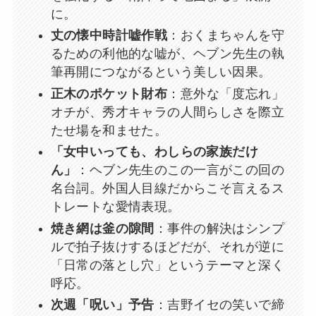
に。
丈の懐中時計嘘作戦
：おくまちゃんを守
るための利他的な嘘が、ヘブン先生の執
筆再開につながるという美しい因果。
正木のポケット財布
：意外な「度忘れ」
オチが、秀才キャラの人間らしさを際立
たせ場を和ませた。
「女中いっても、わしらの家族だけ
ん」
：ヘブン先生のこの一言がこの回の
名台詞。外国人目線だからこそ言えるス
トレートな愛情表現。
焼き網は釜の隙間
：事件の解決はシンプ
ルで拍子抜けするほどだが、それが逆に
「日常の落とし穴」というテーマと深く
呼応。
次週「呪い」予告
：吉野イセの笑いで締