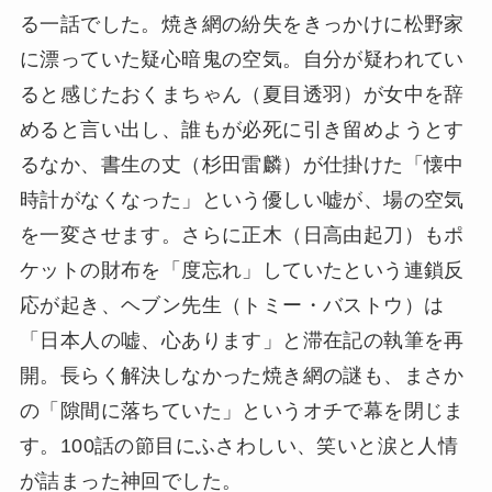
る一話でした。焼き網の紛失をきっかけに松野家
に漂っていた疑心暗鬼の空気。自分が疑われてい
ると感じたおくまちゃん（夏目透羽）が女中を辞
めると言い出し、誰もが必死に引き留めようとす
るなか、書生の丈（杉田雷麟）が仕掛けた「懐中
時計がなくなった」という優しい嘘が、場の空気
を一変させます。さらに正木（日高由起刀）もポ
ケットの財布を「度忘れ」していたという連鎖反
応が起き、ヘブン先生（トミー・バストウ）は
「日本人の嘘、心あります」と滞在記の執筆を再
開。長らく解決しなかった焼き網の謎も、まさか
の「隙間に落ちていた」というオチで幕を閉じま
す。100話の節目にふさわしい、笑いと涙と人情
が詰まった神回でした。