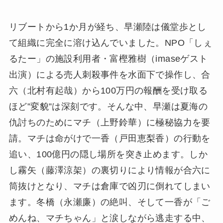
リブートから1か月が経ち、早瀬陸は儀堂歩とし
て組織に完全に溶け込んでいました。NPO「しぇ
るたー」の施設利用者・富樫雅樹（imaseゲスト
出演）による売人刺殺事件を水面下で操作し、合
六（北村有起哉）から100万円の報酬を受け取る
ほど”変貌”は深刻です。そんな中、早瀬は夏海の
仇討ちのためにマチ（上野鈴華）に極秘協力を要
請。マチは命がけで一香（戸田恵梨香）の行動を
追い、100億円の隠し場所を突き止めます。しか
し霧矢（藤澤涼架）の裏切りにより情報が合六に
筒抜けとなり、マチは倉庫で凶刃に倒れてしまい
ます。冬橋（永瀬廉）の絶叫、そして一香が「ご
めんね、マチちゃん」と涙しながら逃走する中、