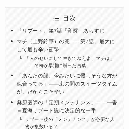
目次
『リブート』第7話「覚醒」あらすじ
マチ（上野鈴華）の死——第7話、最大に
して最も辛い衝撃
「人のせいにして生きてねえよ、マチは」
——冬橋が早瀬に贈った言葉
「あんたの顔、今みたいに優しそうな方が
似合ってる」——束の間のスイーツタイム
が、だからこそ辛い
桑原医師の「定期メンテナンス」——一香
＝夏海リブート説に決定的な一手
リブート後の「メンテナンス」が必要な人
物が複数いる？