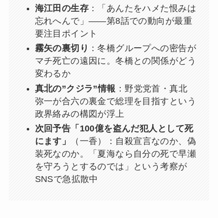
海江田の生存
：「あんたをハメた恨みは
忘れへんで」——第8話での動向が最重
要注目ポイント
霧矢の裏切り
：冬橋グループへの密告が
マチ死亡の遠因に。冬橋との関係がどう
変わるか
真北の”クジラ”情報
：野党党首・真北
弥一が合六の裏金で総理を目指すという
政界絡みの構図が浮上
次回予告「100億を盗んだ犯人として死
にます」
（一香）：自殺宣言なのか、偽
装死なのか。「夏海なら自分の死で早瀬
を守ろうとするのでは」という考察が
SNSで急拡散中