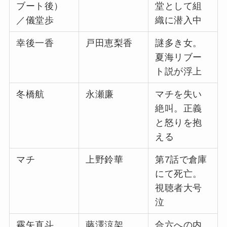
ブート後）
堂として組
／儀堂歩
織に潜入中
幸後一香
戸田恵梨香
謎多き女。
夏海リブー
ト説が浮上
冬橋航
永瀬廉
マチを失い
絶叫。正義
と怒りを抱
える
マチ
上野鈴華
第7話で倉庫
にて死亡。
視聴者大号
泣
霧矢直斗
藤澤涼架
合六への内