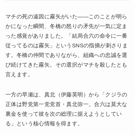
マチの死の遠因に霧矢がいた——このことが明ら
かになった瞬間、冬橋の怒りの矛先が一気に定ま
った感覚がありました。「結局合六の命令に一番
従ってるのは霧矢」というSNSの指摘が刺さりま
す。冬橋の仲間でありながら、組織への忠誠を選
び続けてきた霧矢。その選択がマチを殺したとも
言えます。
一方の早瀬は、真北（伊藤英明）から「クジラの
正体は野党第一党党首・真北弥一。合六は莫大な
裏金を使って彼を次の総理に据えようとしてい
る」という核心情報を得ます。