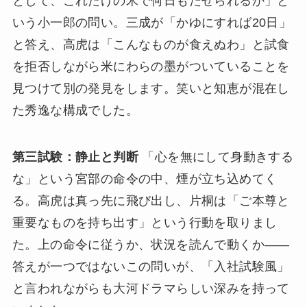
として、これだけの米で何日もたせられるか」と
いう小一郎の問い。三成が「かゆにすれば20日」
と答え、高虎は「こんなものが食えぬわ」と試食
を拒否しながら米にわらの墨がついていることを
見つけて別の発見をします。笑いと知恵が混在し
た秀逸な構成でした。
第三試験：静止と判断
「心を無にして身動きする
な」という宮部の命令の中、煙が立ち込めてく
る。高虎は真っ先に飛び出し、片桐は「ご本尊と
重要なものを持ち出す」という行動を取りまし
た。上の命令に従うか、状況を読んで動くか——
答えが一つではないこの問いが、「入社試験風」
と言われながらも大河ドラマらしい深みを持って