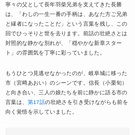
寧々の父として長年羽柴兄弟を支えてきた長勝
は、「わしの一生一番の手柄は、あなた方ご兄弟
と縁者になったことだ」という言葉を残し、この
回でひっそりと世を去ります。前話の壮絶さとは
対照的な静かな別れが、「穏やかな新章スター
ト」の雰囲気を丁寧に彩っていました。
もうひとつ見逃せなかったのが、岐阜城に移った
市（宮﨑あおい）のシーンです。信長（小栗旬）
と向き合い、三人の娘たちを前に静かに語る市の
言葉は、
第17話
の壮絶さを引き受けながらも前を
向く覚悟を示していました。