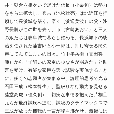
井・朝倉を相次いで退けた信長（小栗旬）は勢力
をさらに拡大し、秀吉（池松壮亮）は北近江を拝
領して長浜城を築く。寧々（浜辺美波）の父・浅
野長勝がこの世を去り、市（宮﨑あおい）と三人
の娘たちは岐阜城で暮らし始める。長浜城下の統
治を任された藤吉郎と小一郎は、押し寄せる民の
声にてんてこまいの日々。竹中半兵衛（菅田将
暉）から「子飼いの家臣の少なさが弱みだ」と助
言を受け、有能な家臣を選ぶ試験を実施すること
に。多くの志願者が集まる中、論理的思考で光る
石田三成（松本怜生）、型破りな行動力を見せる
藤堂高虎（佳久創）、切実な事情を抱えた片桐且
元らが最終試験へ進む。試験のクライマックスで
三成が放った機転の一言が場を沸かせ、最後には