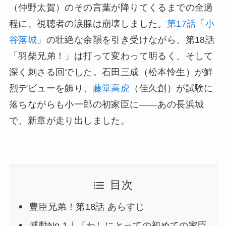
（仲野太賀）のその言葉が降りてくるまでの全過
程に、視聴者の涙腺は崩壊しました。
第17話「小
谷落城」
の壮絶な余韻を引き受けながら、第18話
「羽柴兄弟！」は打って変わって明るく、そして
深く刺さる回でした。石田三成（松本怜生）が鮮
烈デビューを飾り、
藤堂高虎
（佳久創）が試験に
落ちながらも小一郎の初家臣に——あの長浜城
で、新章が走り出しました。
目次
豊臣兄弟！第18話 あらすじ
感動No.1｜「わしにとっての初めての家臣