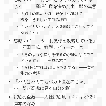
じゃ」——高虎仕官を決めた小一郎の真意
「姉川の戦いの時、殿が川へ逃げて」——
橋を引き返した本当の理由
「いざというとき、人を助けることができ
る男じゃ」
感動No.2｜「今、お殿様を攻略している」
——石田三成、鮮烈デビューの一言
「そのような借りを作るのが嫌いなのでご
ざいます」——三成の本質
「かゆにすれば20日もちまする」——実務
能力の片鱗
「バカはバカでもバカ正直なのじゃ」——
小一郎が高虎に見た自分の影
試験の全貌——入社試験風コメディが隠す
脚本の深み