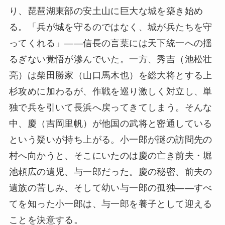
り、琵琶湖東部の安土山に巨大な城を築き始め
る。「兵が城を守るのではなく、城が兵たちを守
ってくれる」——信長の言葉には天下統一への揺
るぎない覚悟が滲んでいた。一方、秀吉（池松壮
亮）は柴田勝家（山口馬木也）を総大将とする上
杉攻めに加わるが、作戦を巡り激しく対立し、単
独で兵を引いて長浜へ戻ってきてしまう。そんな
中、慶（吉岡里帆）が他国の武将と密通している
という疑いが持ち上がる。小一郎が謎の訪問先の
村へ向かうと、そこにいたのは慶の亡き前夫・堀
池頼広の遺児、与一郎だった。慶の秘密、前夫の
遺族の苦しみ、そして幼い与一郎の孤独——すべ
てを知った小一郎は、与一郎を養子として迎える
ことを決意する。