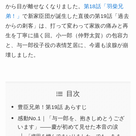
から目が離せなくなりました。
第18話「羽柴兄
弟！」
で新家臣団が誕生した直後の第19話「過去
からの刺客」は、打って変わって家族の痛みと再
生を丁寧に描く回。小一郎（仲野太賀）の包容力
と、与一郎役子役の表情芝居に、今週も涙腺が崩
壊しました。
目次
豊臣兄弟！第19話 あらすじ
感動No.1｜「与一郎を、抱きしめとうござ
います」——慶が初めて見せた本音の涙
「織田を憎んでまいりました。でも、あま