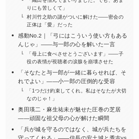
りにも苦しくて」
村川竹之助の謎がついに解けた——密会の
正体は「愛」だった
感動No.2｜「弓にはこういう使い方もある
んじゃ」——与一郎の心を解いた一言
「母上に食べさせとうございます」——子
役の表情が視聴者の涙腺を崩壊させた
「そなたと与一郎が一緒に暮らせれば、そ
れでよい」——小一郎の圧倒的な受容
「1つだけ約束してくれ。私はそなたが大切
なのじゃ！」
奥田瑛二・麻生祐未が魅せた圧巻の芝居
——頑固な祖父母の心が解けた瞬間
「兵が城を守るのではなく、城が兵たちを
守ってくれる」——信長の安土城と秀吉vs