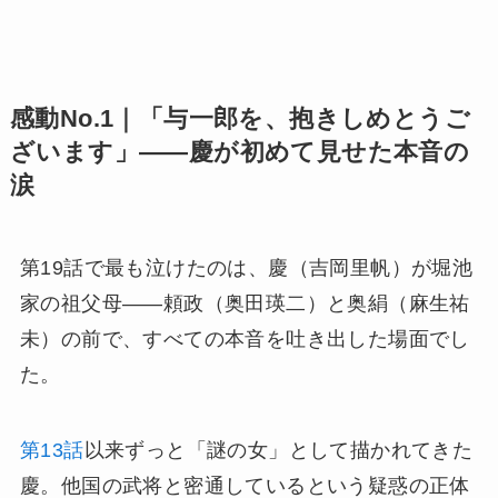
感動No.1｜「与一郎を、抱きしめとうご
ざいます」——慶が初めて見せた本音の
涙
第19話で最も泣けたのは、慶（吉岡里帆）が堀池
家の祖父母——頼政（奥田瑛二）と奥絹（麻生祐
未）の前で、すべての本音を吐き出した場面でし
た。
第13話
以来ずっと「謎の女」として描かれてきた
慶。他国の武将と密通しているという疑惑の正体