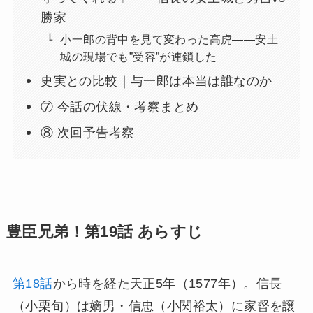
勝家
小一郎の背中を見て変わった高虎——安土
城の現場でも”受容”が連鎖した
史実との比較｜与一郎は本当は誰なのか
⑦ 今話の伏線・考察まとめ
⑧ 次回予告考察
豊臣兄弟！第19話 あらすじ
第18話
から時を経た天正5年（1577年）。信長
（小栗旬）は嫡男・信忠（小関裕太）に家督を譲