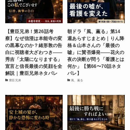
【豊臣兄弟！第26話考
朝ドラ「風、薫る」第14
察】なぜ信澄は本能寺の変
週あらすじまとめ｜りん降
の黒幕なのか？緒形敦の告
格＆山本さんの「最後の
白に視聴者大ざわつき——
嘘」に賛否爆発——花火の
秀吉「太陽になりまする」
夜の決断が問う「看護とは
宣言と信長最後の笑顔を全
何か」【第66〜70話ネタ
解説｜豊臣兄弟ネタバレ
バレ】
豊臣兄弟
風、薫る