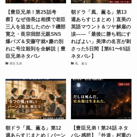
【豊臣兄弟！第25話考
朝ドラ「風、薫る」第13
察】なぜ信長は相撲で老臣
週あらすじまとめ｜直美の
三人を追放したのか？磯部
英語マウント＆ツヤ解雇の
寛之・長宗我部元親SNS
涙——「最後に勝ち戦にす
爆バズ＆安藤守就×慶の別
ればよい」美津の名言が刺
れに号泣殺到を全解説｜豊
さった5日間【第61〜65話
臣兄弟ネタバレ
ネタバレ】
豊臣兄弟
風、薫る
朝ドラ「風、薫る」第12
【豊臣兄弟！第24話 ネタ
週あらすじまとめ｜バーン
バレ感想】「外道」村重の