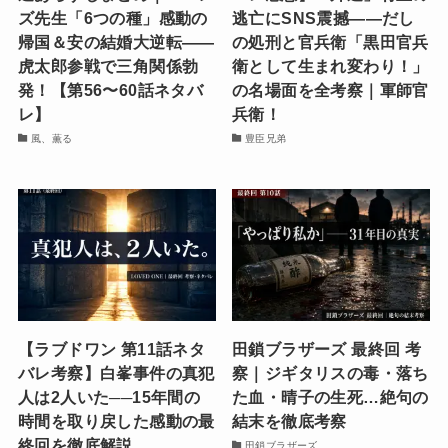
ズ先生「6つの種」感動の
逃亡にSNS震撼——だし
帰国＆安の結婚大逆転——
の処刑と官兵衛「黒田官兵
虎太郎参戦で三角関係勃
衛として生まれ変わり！」
発！【第56〜60話ネタバ
の名場面を全考察｜軍師官
レ】
兵衛！
風、薫る
豊臣兄弟
【ラブドワン 第11話ネタ
田鎖ブラザーズ 最終回 考
バレ考察】白峯事件の真犯
察｜ジギタリスの毒・落ち
人は2人いた──15年間の
た血・晴子の生死…絶句の
時間を取り戻した感動の最
結末を徹底考察
終回を徹底解説
田鎖ブラザーズ