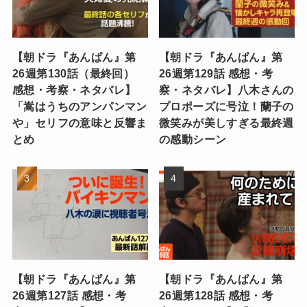
【朝ドラ『あんぱん』第
【朝ドラ『あんぱん』第
26週第130話（最終回）
26週第129話 感想・考
感想・考察・ネタバレ】
察・ネタバレ】八木さんの
「嵩はうちのアンパンマン
プロポーズに号泣！蘭子の
や」セリフの意味と反響ま
微笑みが美しすぎる最終週
とめ
の感動シーン
【朝ドラ『あんぱん』第
【朝ドラ『あんぱん』第
26週第127話 感想・考
26週第128話 感想・考