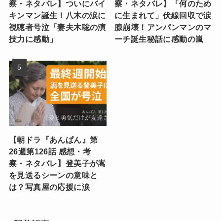
察・ネタバレ】ついにバイ
察・ネタバレ】「何のため
キンマン誕生！八木の涙に
に生まれて」伏線回収で涙
視聴者号泣「妻夫木聡の演
腺崩壊！アンパンマンのマ
技力に感動」
ーチ誕生秘話に感動の嵐
【朝ドラ『あんぱん』第
26週第126話 感想・考
察・ネタバレ】登美子が嵩
を見送るシーンの意味と
は？写真屋の応援に涙