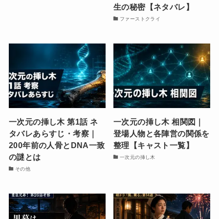
生の秘密【ネタバレ】
ファーストクライ
一次元の挿し木 第1話 ネ
一次元の挿し木 相関図｜
タバレあらすじ・考察｜
登場人物と各陣営の関係を
200年前の人骨とDNA一致
整理【キャスト一覧】
の謎とは
一次元の挿し木
その他