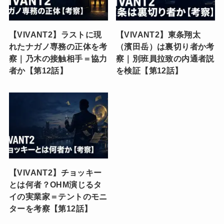
【VIVANT2】ラストに現
【VIVANT2】東条翔太
れたナガノ専務の正体を考
（濱田岳）は裏切り者か考
察｜乃木の接触相手＝協力
察｜別班員拉致の内通者説
者か【第12話】
を検証【第12話】
【VIVANT2】チョッキー
とは何者？OHM演じるタ
イの実業家＝テントのモニ
ターを考察【第12話】