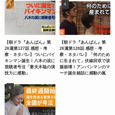
【朝ドラ『あんぱん』第
【朝ドラ『あんぱん』第
26週第127話 感想・考
26週第128話 感想・考
察・ネタバレ】ついにバイ
察・ネタバレ】「何のため
キンマン誕生！八木の涙に
に生まれて」伏線回収で涙
視聴者号泣「妻夫木聡の演
腺崩壊！アンパンマンのマ
技力に感動」
ーチ誕生秘話に感動の嵐