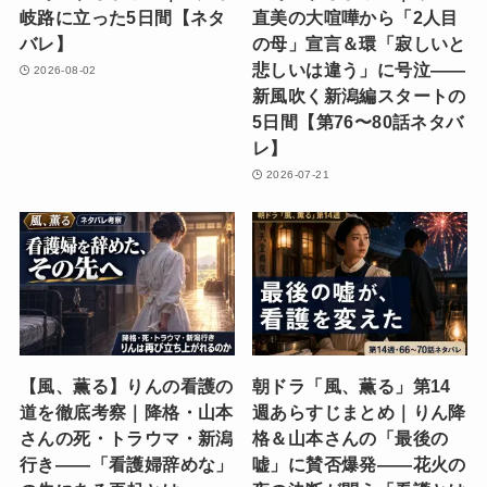
岐路に立った5日間【ネタ
直美の大喧嘩から「2人目
バレ】
の母」宣言＆環「寂しいと
悲しいは違う」に号泣——
2026-08-02
新風吹く新潟編スタートの
5日間【第76〜80話ネタバ
レ】
2026-07-21
【風、薫る】りんの看護の
朝ドラ「風、薫る」第14
道を徹底考察｜降格・山本
週あらすじまとめ｜りん降
さんの死・トラウマ・新潟
格＆山本さんの「最後の
行き——「看護婦辞めな」
嘘」に賛否爆発——花火の