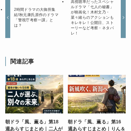
高視聴率だったスペシャ
ルドラマ「七人の秘書」
2時間ドラマの大御所集
が映画化！木村文乃・
結!秋元康氏原作のドラマ
菜々緒らのアクションも
「警視庁考察一課」と
キレキレ！公開日、スト
は？
ーリーなど考察・ネタバ
レ！
関連記事
朝ドラ「風、薫る」第18
朝ドラ「風、薫る」第16
週あらすじまとめ｜二人が
週あらすじまとめ｜りん＆