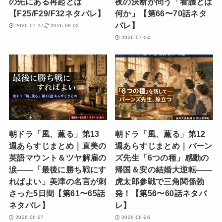
の先にある再起とは
夜の決断が問う「看護とは
【F25/F29/F32ネタバレ】
何か」【第66〜70話ネタ
バレ】
2026-07-17
2026-08-02
2026-07-04
朝ドラ「風、薫る」第13
朝ドラ「風、薫る」第12
週あらすじまとめ｜直美の
週あらすじまとめ｜バーン
英語マウント＆ツヤ解雇の
ズ先生「6つの種」感動の
涙——「最後に勝ち戦にす
帰国＆安の結婚大逆転——
ればよい」美津の名言が刺
虎太郎参戦で三角関係勃
さった5日間【第61〜65話
発！【第56〜60話ネタバ
ネタバレ】
レ】
2026-06-27
2026-06-26