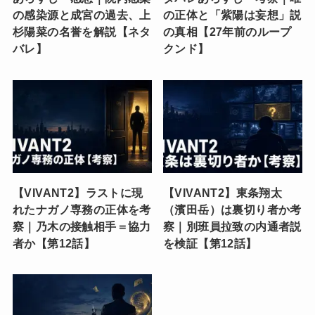
の感染源と成宮の過去、上
の正体と「紫陽は妄想」説
杉陽菜の名誉を解説【ネタ
の真相【27年前のループ
バレ】
クンド】
【VIVANT2】ラストに現
【VIVANT2】東条翔太
れたナガノ専務の正体を考
（濱田岳）は裏切り者か考
察｜乃木の接触相手＝協力
察｜別班員拉致の内通者説
者か【第12話】
を検証【第12話】