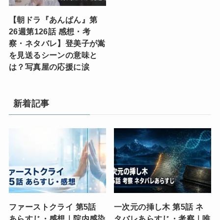
【朝ドラ『あんぱん』第
26週第126話 感想・考
察・ネタバレ】登美子が嵩
を見送るシーンの意味と
は？写真屋の応援に涙
新着記事
ファーストクライ 第5話
一次元の挿し木 第5話 ネ
あらすじ・感想｜院内感染
タバレあらすじ・考察｜唯