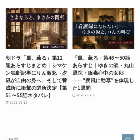
朝ドラ「風、薫る」第11
「風、薫る」第46〜50話
週あらすじまとめ｜シマケ
あらすじ｜ゆきの涙・丸山
ン独断記事にりん激怒→夕
退院・服毒心中の女郎
凪が自由の身へ、そして養
——”疾風に勁草”を体現し
成所に衝撃の閉所決定【第
た1週間
51〜55話ネタバレ】
2026-06-06
2026-06-18