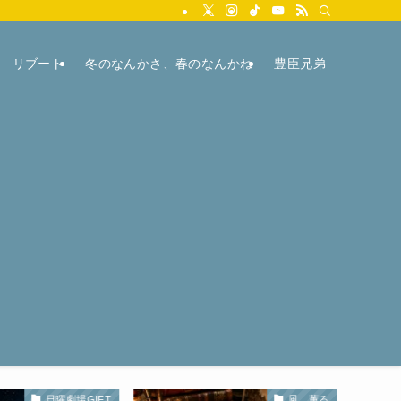
リブート
冬のなんかさ、春のなんかね
豊臣兄弟
日曜劇場GIFT
風、薫る