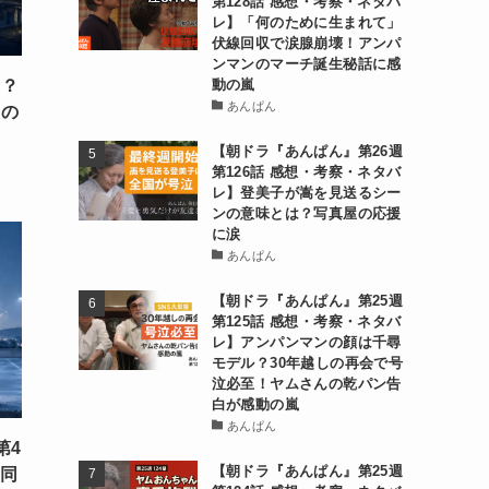
第128話 感想・考察・ネタバ
レ】「何のために生まれて」
伏線回収で涙腺崩壊！アンパ
ンマンのマーチ誕生秘話に感
者？
動の嵐
あんぱん
トの
【朝ドラ『あんぱん』第26週
第126話 感想・考察・ネタバ
レ】登美子が嵩を見送るシー
ンの意味とは？写真屋の応援
に涙
あんぱん
【朝ドラ『あんぱん』第25週
第125話 感想・考察・ネタバ
レ】アンパンマンの顔は千尋
モデル？30年越しの再会で号
泣必至！ヤムさんの乾パン告
白が感動の嵐
あんぱん
第4
【朝ドラ『あんぱん』第25週
人同