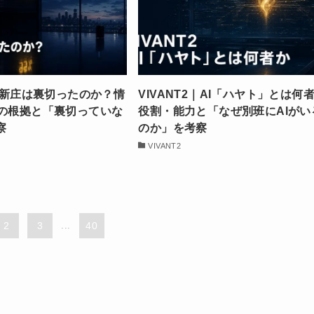
2｜新庄は裏切ったのか？情
VIVANT2｜AI「ハヤト」とは何
％の根拠と「裏切っていな
役割・能力と「なぜ別班にAIがい
察
のか」を考察
VIVANT2
2
3
...
40