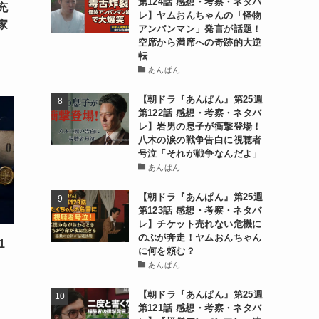
第124話 感想・考察・ネタバ
充
レ】ヤムおんちゃんの「怪物
家
アンパンマン」発言が話題！
空席から満席への奇跡的大逆
転
あんぱん
【朝ドラ『あんぱん』第25週
第122話 感想・考察・ネタバ
レ】岩男の息子が衝撃登場！
八木の涙の戦争告白に視聴者
号泣「それが戦争なんだよ」
あんぱん
【朝ドラ『あんぱん』第25週
第123話 感想・考察・ネタバ
レ】チケット売れない危機に
のぶが奔走！ヤムおんちゃん
1
に何を頼む？
あんぱん
【朝ドラ『あんぱん』第25週
第121話 感想・考察・ネタバ