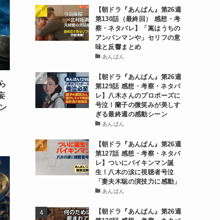
【朝ドラ『あんぱん』第26週
第130話（最終回） 感想・考
察・ネタバレ】「嵩はうちの
アンパンマンや」セリフの意
味と反響まとめ
あんぱん
【朝ドラ『あんぱん』第26週
ら
第129話 感想・考察・ネタバ
妄
レ】八木さんのプロポーズに
号泣！蘭子の微笑みが美しす
ン
ぎる最終週の感動シーン
あんぱん
【朝ドラ『あんぱん』第26週
第127話 感想・考察・ネタバ
レ】ついにバイキンマン誕
生！八木の涙に視聴者号泣
「妻夫木聡の演技力に感動」
あんぱん
【朝ドラ『あんぱん』第26週