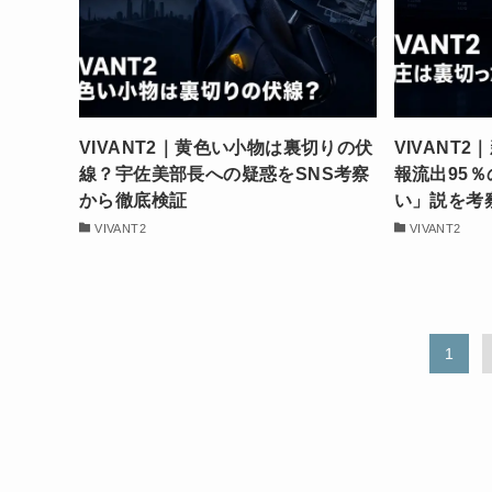
VIVANT2｜黄色い小物は裏切りの伏
VIVANT
線？宇佐美部長への疑惑をSNS考察
報流出95
から徹底検証
い」説を考
VIVANT2
VIVANT2
1