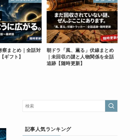
・考察まとめ｜全話対
朝ドラ「風、薫る」伏線まとめ
一次元
【ギフト】
｜未回収の謎と人物関係を全話
回収の
追跡【随時更新】
考察・
記事人気ランキング