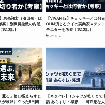
T2】東条翔太（濱田岳）は
【VIVANT2】チョッキーとは何
考察｜別班員拉致の内通
OHM演じるタイの実業家＝テン
【第12話】
モニターを考察【第12話】
VIVANT2
、薫る」第18週あらすじ
【ネタバレ】Tシャツが乾くまで 
人が岐路に立った5日間
話 あらすじ・感想｜「可哀想な