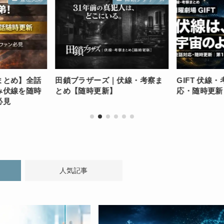
まとめ】全話
田鎖ブラザーズ｜伏線・考察ま
GIFT 伏線
み伏線を随時
とめ【随時更新】
応・随時更新
必見
人気記事