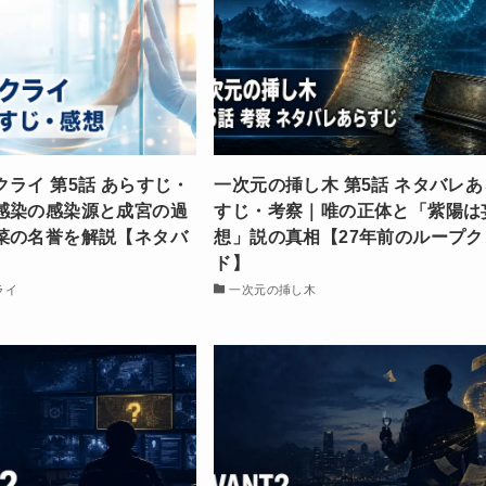
ライ 第5話 あらすじ・
一次元の挿し木 第5話 ネタバレあ
感染の感染源と成宮の過
すじ・考察｜唯の正体と「紫陽は
菜の名誉を解説【ネタバ
想」説の真相【27年前のループク
ド】
ライ
一次元の挿し木