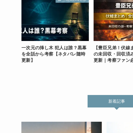
とめ｜未
一次元の挿し木 犯人は誰？黒幕
【豊臣兄弟！伏線
タバレ
を全話から考察【ネタバレ随時
の未回収・回収済
更新】
更新｜考察ファン
新着記事