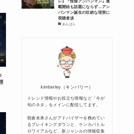
レ】『怪傑アンパンマン』連
載開始も話題にならず…アン
パンマン誕生の壮絶な現実に
視聴者涙
あんぱん
め
理
kimberley（キンバリー）
トレンド情報やお役立ち情報など「今が
旬のネタ」をメインに配信してます。
朝倉未来さんがアドバイザーを務めてい
るブレイキングダウンと、ケンカバトル
ロワイアルなど、新ジャンルの情報収集