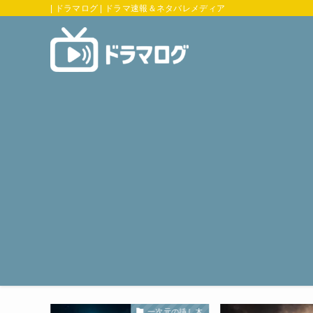
| ドラマログ | ドラマ速報＆ネタバレメディア
元の挿し木
一次元の挿し木