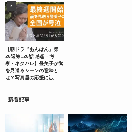
【朝ドラ『あんぱん』第
26週第126話 感想・考
察・ネタバレ】登美子が嵩
を見送るシーンの意味と
は？写真屋の応援に涙
新着記事