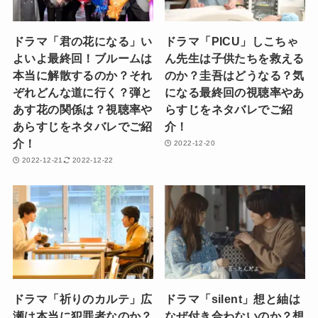
ドラマ「君の花になる」い
ドラマ「PICU」しこちゃ
よいよ最終回！ブルームは
ん先生は子供たちを救える
本当に解散するのか？それ
のか？圭吾はどうなる？気
ぞれどんな道に行く？弾と
になる最終回の視聴率やあ
あす花の関係は？視聴率や
らすじをネタバレでご紹
あらすじをネタバレでご紹
介！
介！
2022-12-20
2022-12-21
2022-12-22
ドラマ「祈りのカルテ」広
ドラマ「silent」想と紬は
瀬は本当に犯罪者なのか？
なぜ付き合わないのか？想