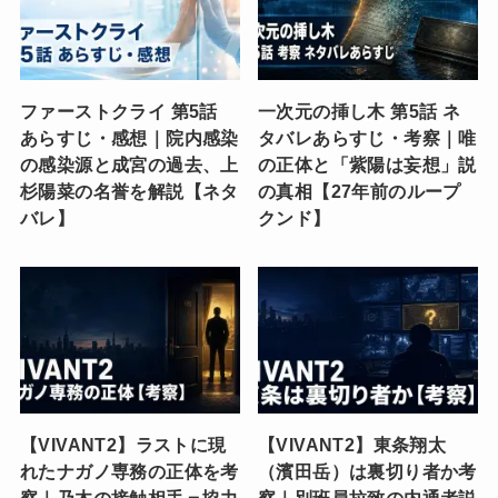
ファーストクライ 第5話
一次元の挿し木 第5話 ネ
あらすじ・感想｜院内感染
タバレあらすじ・考察｜唯
の感染源と成宮の過去、上
の正体と「紫陽は妄想」説
杉陽菜の名誉を解説【ネタ
の真相【27年前のループ
バレ】
クンド】
【VIVANT2】ラストに現
【VIVANT2】東条翔太
れたナガノ専務の正体を考
（濱田岳）は裏切り者か考