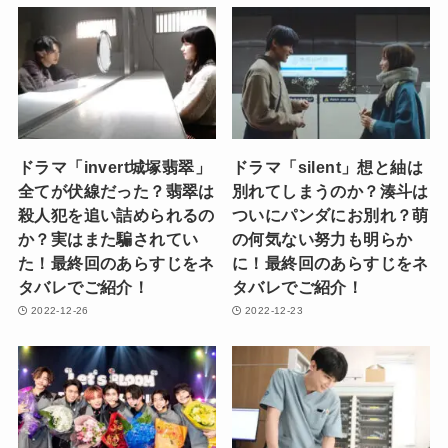
ドラマ「invert城塚翡翠」
ドラマ「silent」想と紬は
全てが伏線だった？翡翠は
別れてしまうのか？湊斗は
殺人犯を追い詰められるの
ついにパンダにお別れ？萌
か？実はまた騙されてい
の何気ない努力も明らか
た！最終回のあらすじをネ
に！最終回のあらすじをネ
タバレでご紹介！
タバレでご紹介！
2022-12-26
2022-12-23