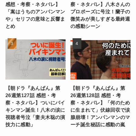
感想・考察・ネタバレ】
察・ネタバレ】八木さんの
「嵩はうちのアンパンマン
プロポーズに号泣！蘭子の
や」セリフの意味と反響ま
微笑みが美しすぎる最終週
とめ
の感動シーン
【朝ドラ『あんぱん』第
【朝ドラ『あんぱん』第
26週第127話 感想・考
26週第128話 感想・考
察・ネタバレ】ついにバイ
察・ネタバレ】「何のため
キンマン誕生！八木の涙に
に生まれて」伏線回収で涙
視聴者号泣「妻夫木聡の演
腺崩壊！アンパンマンのマ
技力に感動」
ーチ誕生秘話に感動の嵐