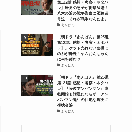
第122話 感想・考察・ネタバ
レ】岩男の息子が衝撃登場！
八木の涙の戦争告白に視聴者
号泣「それが戦争なんだよ」
あんぱん
【朝ドラ『あんぱん』第25週
第123話 感想・考察・ネタバ
レ】チケット売れない危機に
のぶが奔走！ヤムおんちゃん
に何を頼む？
あんぱん
【朝ドラ『あんぱん』第25週
第121話 感想・考察・ネタバ
レ】『怪傑アンパンマン』連
載開始も話題にならず…アン
パンマン誕生の壮絶な現実に
視聴者涙
あんぱん