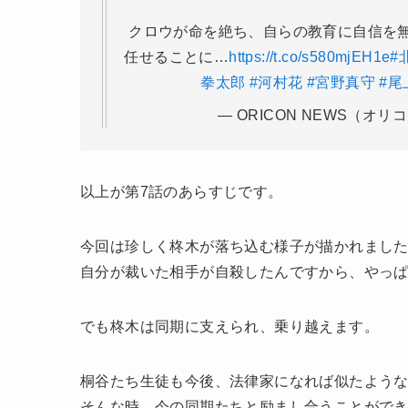
クロウが命を絶ち、自らの教育に自信を
任せることに…
https://t.co/s580mjEH1e
#
拳太郎
#河村花
#宮野真守
#尾
— ORICON NEWS（オリコ
以上が第7話のあらすじです。
今回は珍しく柊木が落ち込む様子が描かれまし
自分が裁いた相手が自殺したんですから、やっ
でも柊木は同期に支えられ、乗り越えます。
桐谷たち生徒も今後、法律家になれば似たよう
そんな時、今の同期たちと励まし合うことがで