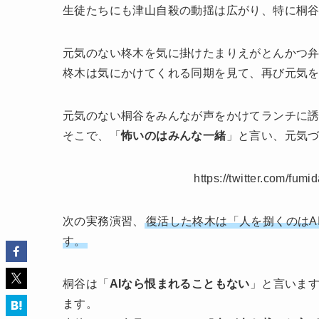
生徒たちにも津山自殺の動揺は広がり、特に桐
元気のない柊木を気に掛けたまりえがとんかつ
柊木は気にかけてくれる同期を見て、再び元気
元気のない桐谷をみんなが声をかけてランチに
そこで、「
怖いのはみんな一緒
」と言い、元気
https://twitter.com/fu
次の実務演習、
復活した柊木は「人を捌くのはA
す。
桐谷は「
AIなら恨まれることもない
」と言いま
ます。