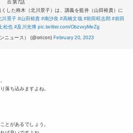
⚖ 第7話
無くした柊木（北川景子）は、講義を藍井（山田裕貴）に
北川景子
#山田裕貴
#南沙良
#高橋文哉
#前田旺志郎
#前田
上松也
#及川光博
pic.twitter.com/ObzvxyMeZg
ンニュース） (@oricon)
February 20, 2023
た。
ぱり落ち込みますよね。
なことがあるでしょう。
きれば良いですよね。