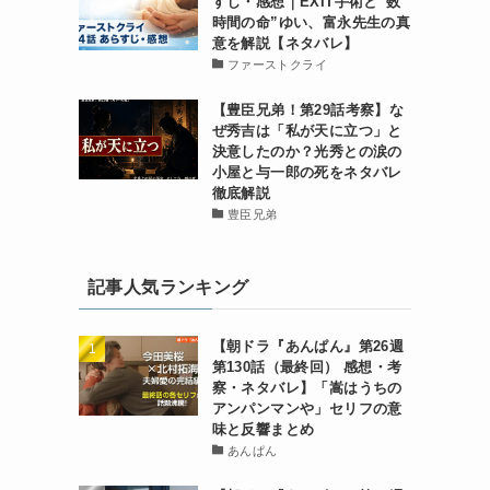
すじ・感想｜EXIT手術と“数
時間の命”ゆい、富永先生の真
意を解説【ネタバレ】
ファーストクライ
【豊臣兄弟！第29話考察】な
ぜ秀吉は「私が天に立つ」と
決意したのか？光秀との涙の
小屋と与一郎の死をネタバレ
徹底解説
豊臣兄弟
記事人気ランキング
【朝ドラ『あんぱん』第26週
第130話（最終回） 感想・考
察・ネタバレ】「嵩はうちの
アンパンマンや」セリフの意
味と反響まとめ
あんぱん