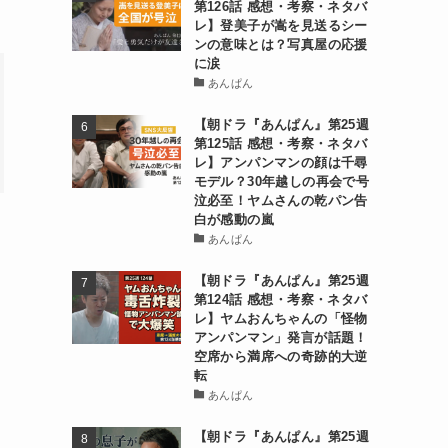
第126話 感想・考察・ネタバ
レ】登美子が嵩を見送るシー
ンの意味とは？写真屋の応援
に涙
あんぱん
【朝ドラ『あんぱん』第25週
第125話 感想・考察・ネタバ
レ】アンパンマンの顔は千尋
モデル？30年越しの再会で号
泣必至！ヤムさんの乾パン告
白が感動の嵐
あんぱん
【朝ドラ『あんぱん』第25週
第124話 感想・考察・ネタバ
レ】ヤムおんちゃんの「怪物
アンパンマン」発言が話題！
空席から満席への奇跡的大逆
転
あんぱん
【朝ドラ『あんぱん』第25週