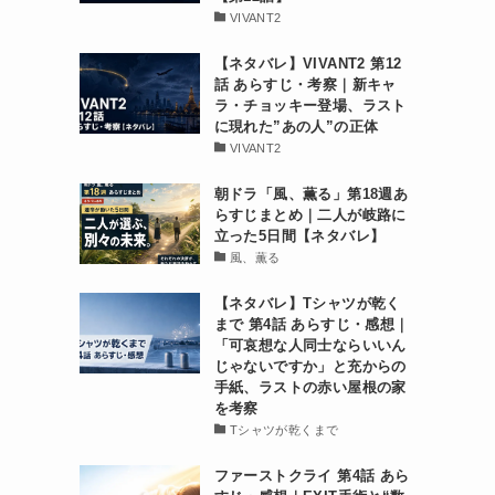
VIVANT2
【ネタバレ】VIVANT2 第12
話 あらすじ・考察｜新キャ
ラ・チョッキー登場、ラスト
に現れた”あの人”の正体
VIVANT2
朝ドラ「風、薫る」第18週あ
らすじまとめ｜二人が岐路に
立った5日間【ネタバレ】
風、薫る
【ネタバレ】Tシャツが乾く
まで 第4話 あらすじ・感想｜
「可哀想な人同士ならいいん
じゃないですか」と充からの
手紙、ラストの赤い屋根の家
を考察
Tシャツが乾くまで
ファーストクライ 第4話 あら