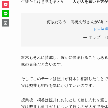
生徒たちは意見をまとめ、「
人が人を裁いた方
何故だろう…高橋文哉さんがAI
pic.tw
— オラプー (@
柊木もそれに賛成し、確かに恨まれることもあ
家の責任だと言います。
そしてこのテーマは照井が柊木に相談したこと
実は照井も桐谷を気にかけていたのです。
授業後、桐谷は照井にお礼として差し入れを渡
実は照井も藍井ゼミについて行くのが大変で身