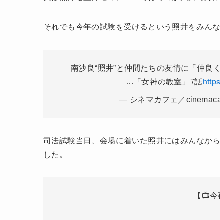
それでも今年の試験を受けるという照井をみん
南沙良“照井”と仲間たちの友情に「仲良
…「女神の教室」7話
http
— シネマカフェ／cinemacafe.
司法試験当日、会場に着いた照井にはみんなか
した。
【📺今