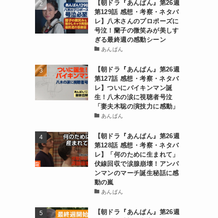
【朝ドラ『あんぱん』第26週
第129話 感想・考察・ネタバ
レ】八木さんのプロポーズに
号泣！蘭子の微笑みが美しす
ぎる最終週の感動シーン
あんぱん
【朝ドラ『あんぱん』第26週
第127話 感想・考察・ネタバ
レ】ついにバイキンマン誕
生！八木の涙に視聴者号泣
「妻夫木聡の演技力に感動」
あんぱん
【朝ドラ『あんぱん』第26週
第128話 感想・考察・ネタバ
レ】「何のために生まれて」
伏線回収で涙腺崩壊！アンパ
ンマンのマーチ誕生秘話に感
動の嵐
あんぱん
【朝ドラ『あんぱん』第26週