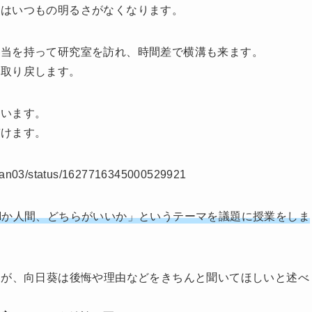
谷はいつもの明るさがなくなります。
弁当を持って研究室を訪れ、時間差で横溝も来ます。
を取り戻します。
誘います。
づけます。
midan03/status/1627716345000529921
Iか人間、どちらがいいか」というテーマを議題に授業をしま
すが、向日葵は後悔や理由などをきちんと聞いてほしいと述べ