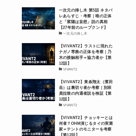
一次元の挿し木 第5話 ネタバ
レあらすじ・考察｜唯の正体
と「紫陽は妄想」説の真相
【27年前のループクンド】
一次元の挿し木
【VIVANT2】ラストに現れた
ナガノ専務の正体を考察｜乃
木の接触相手＝協力者か【第
12話】
VIVANT2
【VIVANT2】東条翔太（濱田
岳）は裏切り者か考察｜別班
員拉致の内通者説を検証【第
12話】
VIVANT2
【VIVANT2】チョッキーとは
何者？OHM演じるタイの実業
家＝テントのモニターを考察
【第12話】