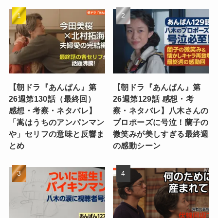
【朝ドラ『あんぱん』第
【朝ドラ『あんぱん』第
26週第130話（最終回）
26週第129話 感想・考
感想・考察・ネタバレ】
察・ネタバレ】八木さんの
「嵩はうちのアンパンマン
プロポーズに号泣！蘭子の
や」セリフの意味と反響ま
微笑みが美しすぎる最終週
とめ
の感動シーン