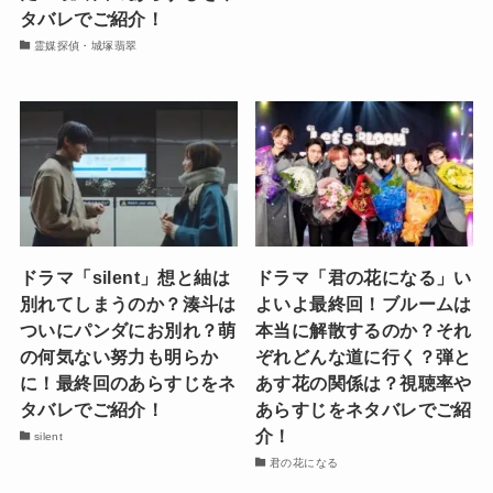
タバレでご紹介！
霊媒探偵・城塚翡翠
ドラマ「silent」想と紬は
ドラマ「君の花になる」い
別れてしまうのか？湊斗は
よいよ最終回！ブルームは
ついにパンダにお別れ？萌
本当に解散するのか？それ
の何気ない努力も明らか
ぞれどんな道に行く？弾と
に！最終回のあらすじをネ
あす花の関係は？視聴率や
タバレでご紹介！
あらすじをネタバレでご紹
介！
silent
君の花になる