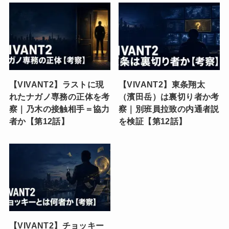
【VIVANT2】ラストに現
【VIVANT2】東条翔太
れたナガノ専務の正体を考
（濱田岳）は裏切り者か考
察｜乃木の接触相手＝協力
察｜別班員拉致の内通者説
者か【第12話】
を検証【第12話】
【VIVANT2】チョッキー