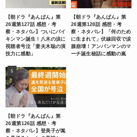
【朝ドラ『あんぱん』第
【朝ドラ『あんぱん』第
26週第127話 感想・考
26週第128話 感想・考
察・ネタバレ】ついにバイ
察・ネタバレ】「何のため
キンマン誕生！八木の涙に
に生まれて」伏線回収で涙
視聴者号泣「妻夫木聡の演
腺崩壊！アンパンマンのマ
技力に感動」
ーチ誕生秘話に感動の嵐
【朝ドラ『あんぱん』第
26週第126話 感想・考
察・ネタバレ】登美子が嵩