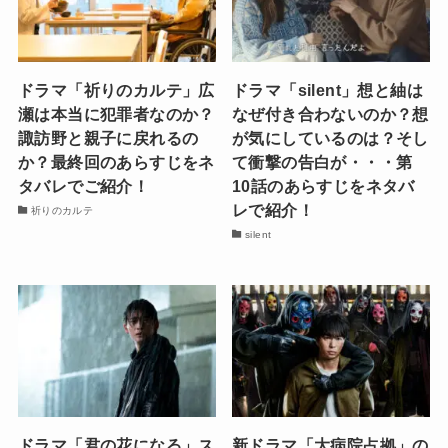
ドラマ「祈りのカルテ」広
ドラマ「silent」想と紬は
瀬は本当に犯罪者なのか？
なぜ付き合わないのか？想
諏訪野と親子に戻れるの
が気にしているのは？そし
か？最終回のあらすじをネ
て衝撃の告白が・・・第
タバレでご紹介！
10話のあらすじをネタバ
レで紹介！
祈りのカルテ
silent
ドラマ「君の花になる」ス
新ドラマ「大病院占拠」の