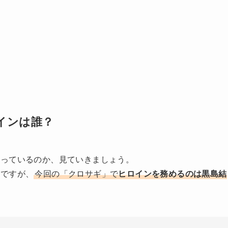
インは誰？
なっているのか、見ていきましょう。
在ですが、
今回の「クロサギ」で
ヒロインを務めるのは黒島結
ールスター感謝祭22秋
#オールスター感謝祭
#黒島結菜
#ク