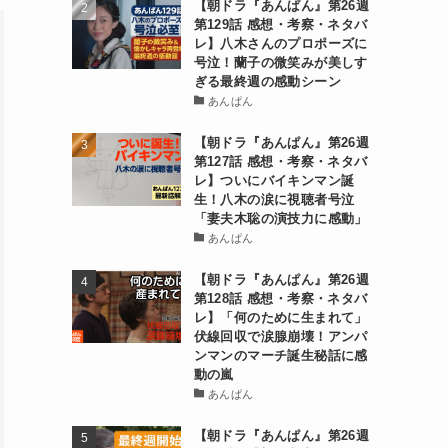
【朝ドラ『あんぱん』第26週
第129話 感想・考察・ネタバ
レ】八木さんのプロポーズに
号泣！蘭子の微笑みが美しす
ぎる最終週の感動シーン
あんぱん
【朝ドラ『あんぱん』第26週
第127話 感想・考察・ネタバ
レ】ついにバイキンマン誕
生！八木の涙に視聴者号泣
「妻夫木聡の演技力に感動」
あんぱん
【朝ドラ『あんぱん』第26週
第128話 感想・考察・ネタバ
レ】「何のために生まれて」
伏線回収で涙腺崩壊！アンパ
ンマンのマーチ誕生秘話に感
動の嵐
あんぱん
【朝ドラ『あんぱん』第26週