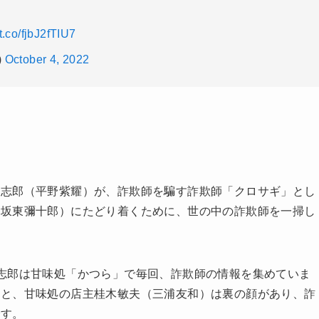
/t.co/fjbJ2fTIU7
)
October 4, 2022
高志郎（平野紫耀）が、詐欺師を騙す詐欺師「クロサギ」とし
（坂東彌十郎）にたどり着くために、世の中の詐欺師を一掃し
志郎は甘味処「かつら」で毎回、詐欺師の情報を集めていま
うと、甘味処の店主桂木敏夫（三浦友和）は裏の顔があり、詐
です。