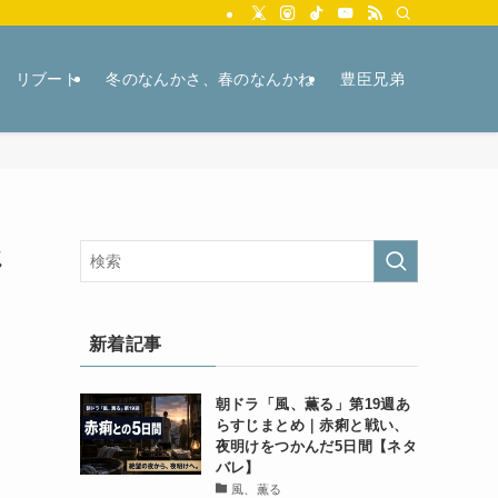
リブート
冬のなんかさ、春のなんかね
豊臣兄弟
じ
新着記事
朝ドラ「風、薫る」第19週あ
らすじまとめ｜赤痢と戦い、
夜明けをつかんだ5日間【ネタ
バレ】
風、薫る