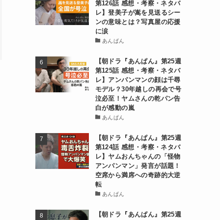
第126話 感想・考察・ネタバ
レ】登美子が嵩を見送るシー
ンの意味とは？写真屋の応援
に涙
あんぱん
【朝ドラ『あんぱん』第25週
第125話 感想・考察・ネタバ
レ】アンパンマンの顔は千尋
モデル？30年越しの再会で号
泣必至！ヤムさんの乾パン告
白が感動の嵐
あんぱん
【朝ドラ『あんぱん』第25週
第124話 感想・考察・ネタバ
レ】ヤムおんちゃんの「怪物
アンパンマン」発言が話題！
空席から満席への奇跡的大逆
転
あんぱん
【朝ドラ『あんぱん』第25週