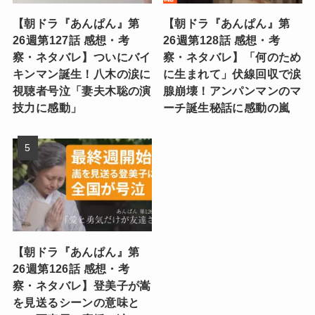
【朝ドラ『あんぱん』第
【朝ドラ『あんぱん』第
26週第127話 感想・考
26週第128話 感想・考
察・ネタバレ】ついにバイ
察・ネタバレ】「何のため
キンマン誕生！八木の涙に
に生まれて」伏線回収で涙
視聴者号泣「妻夫木聡の演
腺崩壊！アンパンマンのマ
技力に感動」
ーチ誕生秘話に感動の嵐
【朝ドラ『あんぱん』第
26週第126話 感想・考
察・ネタバレ】登美子が嵩
を見送るシーンの意味と