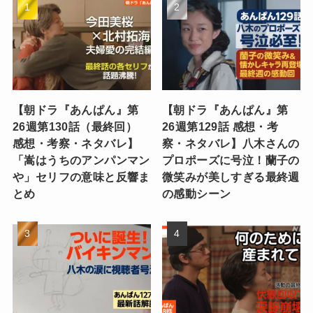
【朝ドラ『あんぱん』第
【朝ドラ『あんぱん』第
26週第130話（最終回）
26週第129話 感想・考
感想・考察・ネタバレ】
察・ネタバレ】八木さんの
「嵩はうちのアンパンマン
プロポーズに号泣！蘭子の
や」セリフの意味と反響ま
微笑みが美しすぎる最終週
とめ
の感動シーン