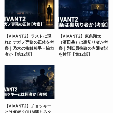
【VIVANT2】ラストに現
【VIVANT2】東条翔太
れたナガノ専務の正体を考
（濱田岳）は裏切り者か考
察｜乃木の接触相手＝協力
察｜別班員拉致の内通者説
者か【第12話】
を検証【第12話】
【VIVANT2】チョッキー
とは何者？OHM演じるタ