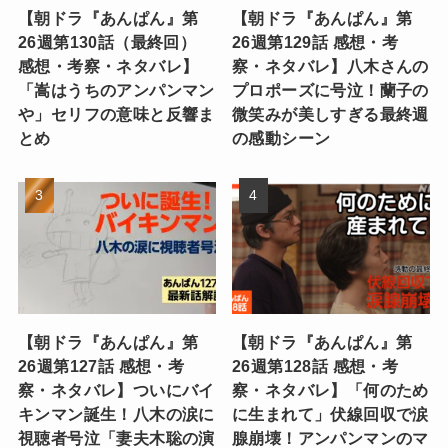
【朝ドラ『あんぱん』第
【朝ドラ『あんぱん』第
26週第130話（最終回）
26週第129話 感想・考
感想・考察・ネタバレ】
察・ネタバレ】八木さんの
「嵩はうちのアンパンマン
プロポーズに号泣！蘭子の
や」セリフの意味と反響ま
微笑みが美しすぎる最終週
とめ
の感動シーン
【朝ドラ『あんぱん』第
【朝ドラ『あんぱん』第
26週第127話 感想・考
26週第128話 感想・考
察・ネタバレ】ついにバイ
察・ネタバレ】「何のため
キンマン誕生！八木の涙に
に生まれて」伏線回収で涙
視聴者号泣「妻夫木聡の演
腺崩壊！アンパンマンのマ