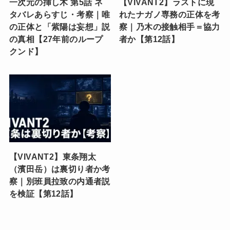
一次元の挿し木 第5話 ネ
【VIVANT2】ラストに現
タバレあらすじ・考察｜唯
れたナガノ専務の正体を考
の正体と「紫陽は妄想」説
察｜乃木の接触相手＝協力
の真相【27年前のループ
者か【第12話】
クンド】
【VIVANT2】東条翔太
（濱田岳）は裏切り者か考
察｜別班員拉致の内通者説
を検証【第12話】