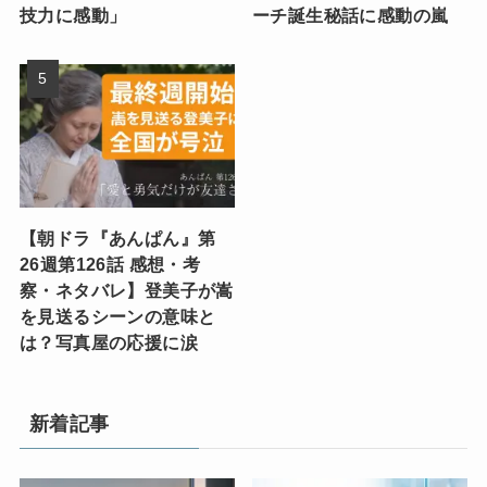
技力に感動」
ーチ誕生秘話に感動の嵐
【朝ドラ『あんぱん』第
26週第126話 感想・考
察・ネタバレ】登美子が嵩
を見送るシーンの意味と
は？写真屋の応援に涙
新着記事