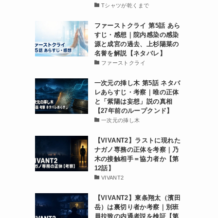
Tシャツが乾くまで
ファーストクライ 第5話 あら
すじ・感想｜院内感染の感染
源と成宮の過去、上杉陽菜の
名誉を解説【ネタバレ】
ファーストクライ
一次元の挿し木 第5話 ネタバ
レあらすじ・考察｜唯の正体
と「紫陽は妄想」説の真相
【27年前のループクンド】
一次元の挿し木
【VIVANT2】ラストに現れた
ナガノ専務の正体を考察｜乃
木の接触相手＝協力者か【第
12話】
VIVANT2
【VIVANT2】東条翔太（濱田
岳）は裏切り者か考察｜別班
員拉致の内通者説を検証【第