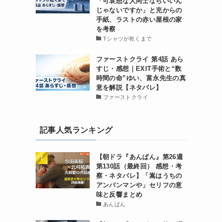
「可哀想な人同士ならいいん
じゃないですか」と充からの
手紙、ラストの赤い屋根の家
を考察
Tシャツが乾くまで
ファーストクライ 第4話 あら
すじ・感想｜EXIT手術と“数
時間の命”ゆい、富永先生の真
意を解説【ネタバレ】
ファーストクライ
記事人気ランキング
【朝ドラ『あんぱん』第26週
第130話（最終回） 感想・考
察・ネタバレ】「嵩はうちの
アンパンマンや」セリフの意
味と反響まとめ
あんぱん