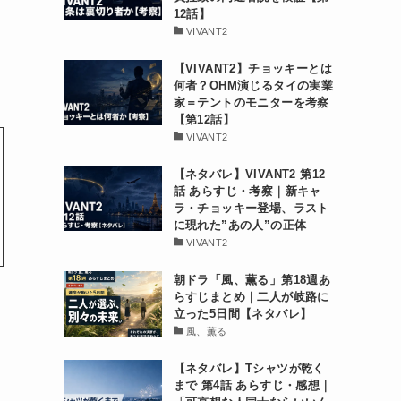
12話】
VIVANT2
【VIVANT2】チョッキーとは
何者？OHM演じるタイの実業
家＝テントのモニターを考察
【第12話】
VIVANT2
【ネタバレ】VIVANT2 第12
話 あらすじ・考察｜新キャ
ラ・チョッキー登場、ラスト
に現れた”あの人”の正体
VIVANT2
朝ドラ「風、薫る」第18週あ
らすじまとめ｜二人が岐路に
立った5日間【ネタバレ】
風、薫る
【ネタバレ】Tシャツが乾く
まで 第4話 あらすじ・感想｜