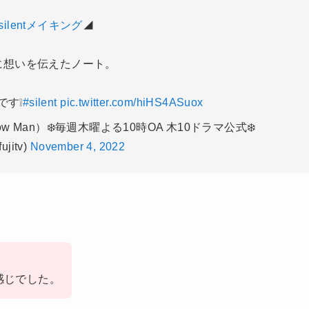
silentメイキング
◢
に想いを伝えたノート。
です❕
#silent
pic.twitter.com/hiHS4ASuox
ow Man）❄️毎週木曜よる10時OA 木10ドラマ公式❄️
ujitv)
November 4, 2022
。
感じでした。