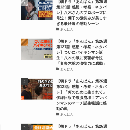
【朝ドラ『あんぱん』第26週
第129話 感想・考察・ネタバ
レ】八木さんのプロポーズに
号泣！蘭子の微笑みが美しす
ぎる最終週の感動シーン
あんぱん
【朝ドラ『あんぱん』第26週
第127話 感想・考察・ネタバ
レ】ついにバイキンマン誕
生！八木の涙に視聴者号泣
「妻夫木聡の演技力に感動」
あんぱん
【朝ドラ『あんぱん』第26週
第128話 感想・考察・ネタバ
レ】「何のために生まれて」
伏線回収で涙腺崩壊！アンパ
ンマンのマーチ誕生秘話に感
動の嵐
あんぱん
【朝ドラ『あんぱん』第26週