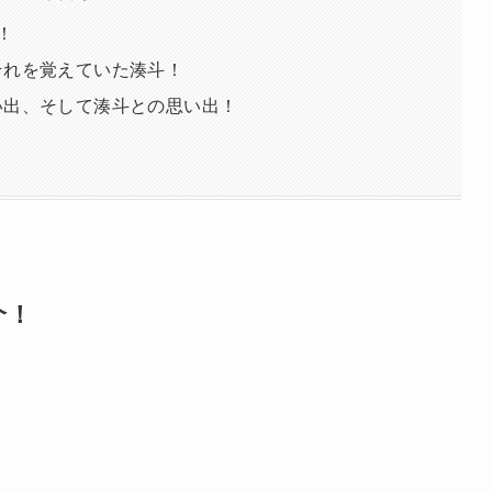
！
それを覚えていた湊斗！
い出、そして湊斗との思い出！
介！