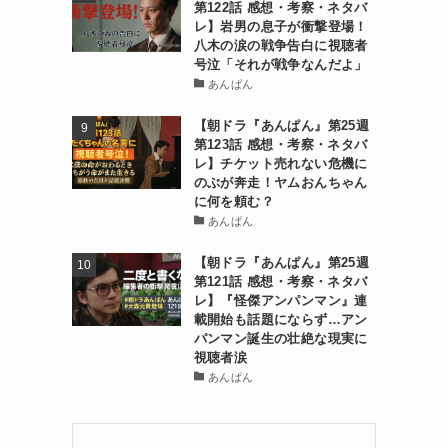
第122話 感想・考察・ネタバ
レ】岩男の息子が衝撃登場！
八木の涙の戦争告白に視聴者
号泣「それが戦争なんだよ」
あんぱん
【朝ドラ『あんぱん』第25週
第123話 感想・考察・ネタバ
レ】チケット売れない危機に
のぶが奔走！ヤムおんちゃん
に何を頼む？
あんぱん
【朝ドラ『あんぱん』第25週
第121話 感想・考察・ネタバ
レ】『怪傑アンパンマン』連
載開始も話題にならず…アン
パンマン誕生の壮絶な現実に
視聴者涙
あんぱん