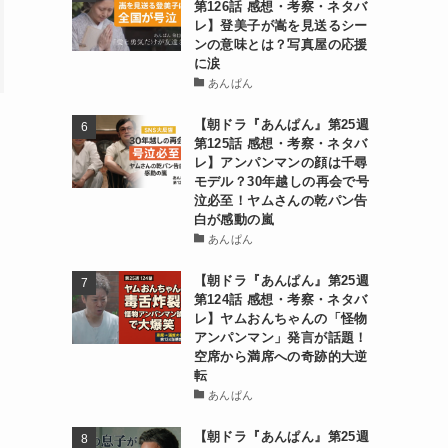
第126話 感想・考察・ネタバ
レ】登美子が嵩を見送るシー
ンの意味とは？写真屋の応援
に涙
あんぱん
【朝ドラ『あんぱん』第25週
第125話 感想・考察・ネタバ
レ】アンパンマンの顔は千尋
モデル？30年越しの再会で号
泣必至！ヤムさんの乾パン告
白が感動の嵐
あんぱん
【朝ドラ『あんぱん』第25週
第124話 感想・考察・ネタバ
レ】ヤムおんちゃんの「怪物
アンパンマン」発言が話題！
空席から満席への奇跡的大逆
転
あんぱん
【朝ドラ『あんぱん』第25週