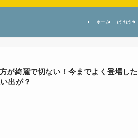
ホーム
ばけばけ
の別れ方が綺麗で切ない！今までよく登場した
思い出が？