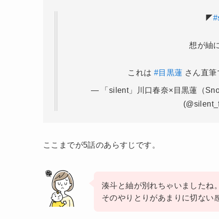
◤
#
想が紬
これは
#目黒蓮
さん直筆
— 「silent」川口春奈×目黒蓮（Sn
(@silent_f
ここまでが5話のあらすじです。
湊斗と紬が別れちゃいましたね
そのやりとりがあまりに切ない