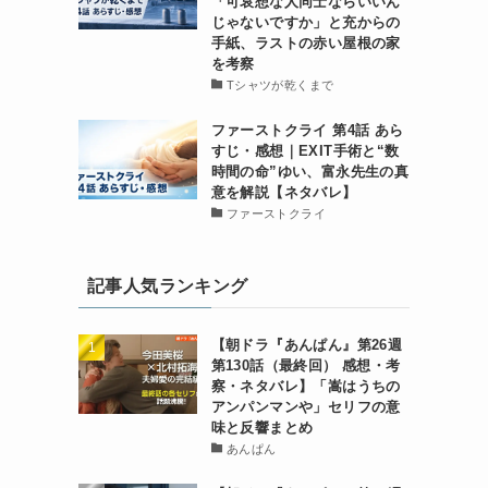
「可哀想な人同士ならいいん
じゃないですか」と充からの
手紙、ラストの赤い屋根の家
を考察
Tシャツが乾くまで
ファーストクライ 第4話 あら
すじ・感想｜EXIT手術と“数
時間の命”ゆい、富永先生の真
意を解説【ネタバレ】
ファーストクライ
記事人気ランキング
【朝ドラ『あんぱん』第26週
第130話（最終回） 感想・考
察・ネタバレ】「嵩はうちの
アンパンマンや」セリフの意
味と反響まとめ
あんぱん