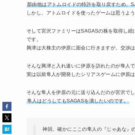
那由他はアトムロイドの特許を取り戻すため、S
しかし、アトムロイドを使ったゲームは思うよ
そして宮沢ファミリーはSAGASの株を取得し
です。
興津は大株主の伊原に面会に行きますが、交渉
そんな興津と入れ違いに伊原を訪れたのが隼人
実は以前隼人が開発したシリアスゲームに伊原
そんな隼人を伊原の元に送り込んだのが宮沢で
隼人はどうしてもSAGASを潰したいのです。
神回。確かにここの隼人の『じゃあな』
隼人がお前じゃなきゃだめなんだよ、て