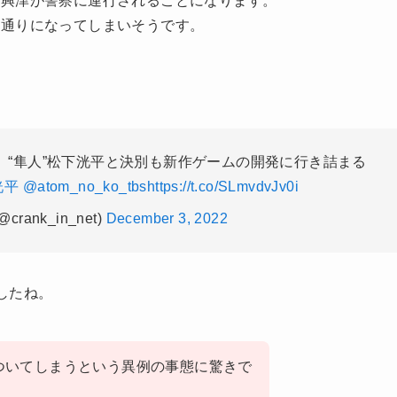
い通りになってしまいそうです。
人、“隼人”松下洸平と決別も新作ゲームの開発に行き詰まる
洸平
@atom_no_ko_tbs
https://t.co/SLmvdvJv0i
rank_in_net)
December 3, 2022
したね。
ついてしまうという異例の事態に驚きで