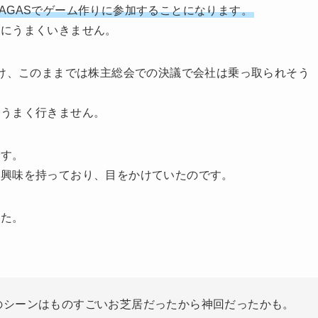
AGASでゲーム作りに参加することになります。
うにうまくいきません。
続け、このままでは株主総会での決議で会社は乗っ取られそう
はうまく行きません。
です。
は興味を持っており、目をかけていたのです。
した。
のシーンはものすごいお芝居だったから神回だったかも。
告白された歩道橋のシーンも神回だったし、歩道橋が出て