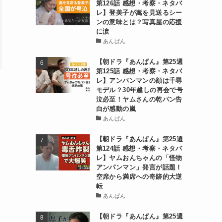
第126話 感想・考察・ネタバ
レ】登美子が嵩を見送るシー
ンの意味とは？写真屋の応援
に涙
あんぱん
【朝ドラ『あんぱん』第25週
第125話 感想・考察・ネタバ
レ】アンパンマンの顔は千尋
モデル？30年越しの再会で号
泣必至！ヤムさんの乾パン告
白が感動の嵐
あんぱん
【朝ドラ『あんぱん』第25週
第124話 感想・考察・ネタバ
レ】ヤムおんちゃんの「怪物
アンパンマン」発言が話題！
空席から満席への奇跡的大逆
転
あんぱん
【朝ドラ『あんぱん』第25週