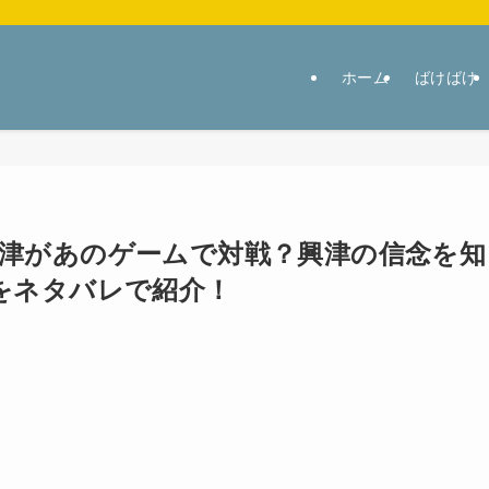
ホーム
ばけばけ
津があのゲームで対戦？興津の信念を知
をネタバレで紹介！
7