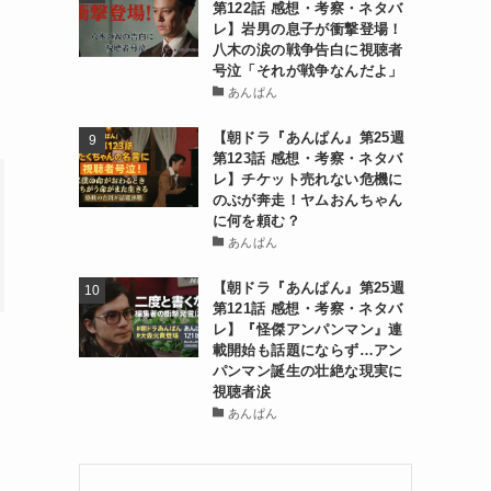
第122話 感想・考察・ネタバ
レ】岩男の息子が衝撃登場！
八木の涙の戦争告白に視聴者
号泣「それが戦争なんだよ」
あんぱん
【朝ドラ『あんぱん』第25週
第123話 感想・考察・ネタバ
レ】チケット売れない危機に
のぶが奔走！ヤムおんちゃん
に何を頼む？
あんぱん
【朝ドラ『あんぱん』第25週
第121話 感想・考察・ネタバ
レ】『怪傑アンパンマン』連
載開始も話題にならず…アン
パンマン誕生の壮絶な現実に
視聴者涙
あんぱん