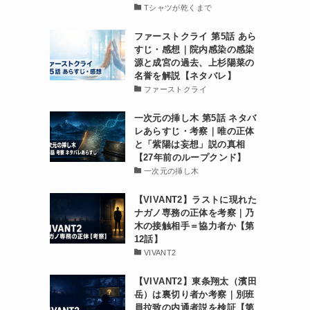
Tシャツが乾くまで
ファーストクライ 第5話 あら
すじ・感想｜院内感染の感染
源と成宮の過去、上杉陽菜の
名誉を解説【ネタバレ】
ファーストクライ
一次元の挿し木 第5話 ネタバ
レあらすじ・考察｜唯の正体
と「紫陽は妄想」説の真相
【27年前のループクンド】
一次元の挿し木
【VIVANT2】ラストに現れた
ナガノ専務の正体を考察｜乃
木の接触相手＝協力者か【第
12話】
VIVANT2
【VIVANT2】東条翔太（濱田
岳）は裏切り者か考察｜別班
員拉致の内通者説を検証【第