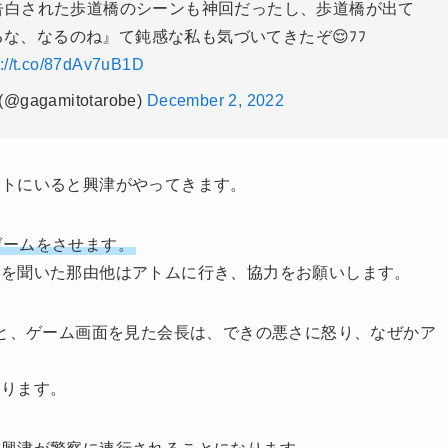
な、なるのね』て鈍感な私も気づいてきたぞ😌ﾌﾌ
s://t.co/87dAv7uB1D
🍑 (@gagamitotarobe)
December 2, 2022
ートにいると興津がやってきます。
ゲームをさせます。
れを聞いた那由他はアトムに行き、協力をお願いします。
くと、ゲーム画面を見た会長は、できの悪さに怒り、なぜかア
なります。
に興津が警察に連行されることになります。