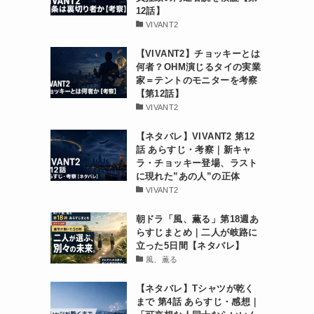
12話】
VIVANT2
【VIVANT2】チョッキーとは
何者？OHM演じるタイの実業
家＝テントのモニターを考察
【第12話】
VIVANT2
【ネタバレ】VIVANT2 第12
話 あらすじ・考察｜新キャ
ラ・チョッキー登場、ラスト
に現れた”あの人”の正体
VIVANT2
朝ドラ「風、薫る」第18週あ
らすじまとめ｜二人が岐路に
立った5日間【ネタバレ】
風、薫る
【ネタバレ】Tシャツが乾く
まで 第4話 あらすじ・感想｜