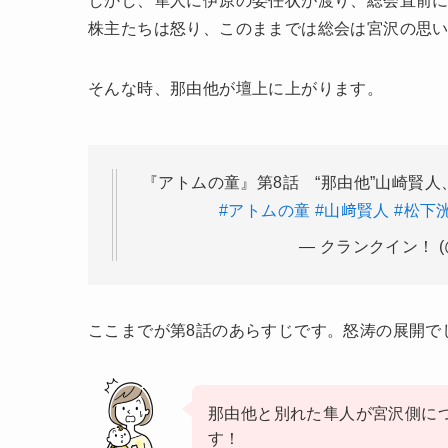
株主たちは怒り、このままでは総会は宮沢の思
そんな時、那由他が壇上に上がります。
『アトムの童』第8話 “那由他”山崎賢
#アトムの童
#山﨑賢人
#松下
— クランクイン！ (@c
ここまでが第8話のあらすじです。怒涛の展開で
那由他と別れた隼人が宮沢側に
す！