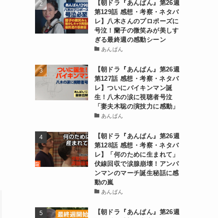
【朝ドラ『あんぱん』第26週
第129話 感想・考察・ネタバ
レ】八木さんのプロポーズに
号泣！蘭子の微笑みが美しす
ぎる最終週の感動シーン
あんぱん
【朝ドラ『あんぱん』第26週
第127話 感想・考察・ネタバ
レ】ついにバイキンマン誕
生！八木の涙に視聴者号泣
「妻夫木聡の演技力に感動」
あんぱん
【朝ドラ『あんぱん』第26週
第128話 感想・考察・ネタバ
レ】「何のために生まれて」
伏線回収で涙腺崩壊！アンパ
ンマンのマーチ誕生秘話に感
動の嵐
あんぱん
【朝ドラ『あんぱん』第26週