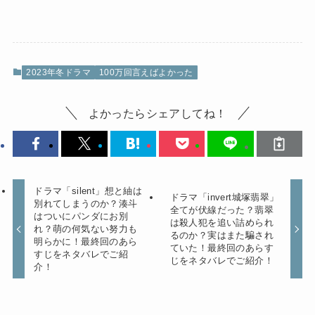
2023年冬ドラマ
100万回言えばよかった
よかったらシェアしてね！
ドラマ「silent」想と紬は
ドラマ「invert城塚翡翠」
別れてしまうのか？湊斗
全てが伏線だった？翡翠
はついにパンダにお別
は殺人犯を追い詰められ
れ？萌の何気ない努力も
るのか？実はまた騙され
明らかに！最終回のあら
ていた！最終回のあらす
すじをネタバレでご紹
じをネタバレでご紹介！
介！