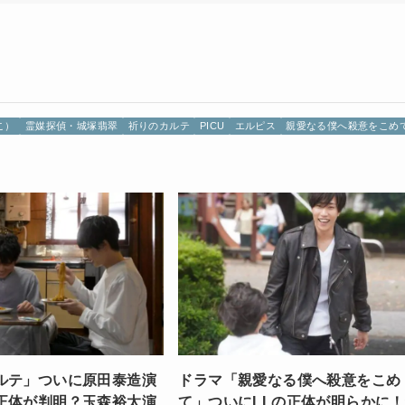
こ）
霊媒探偵・城塚翡翠
祈りのカルテ
PICU
エルピス
親愛なる僕へ殺意をこめ
ルテ」ついに原田泰造演
ドラマ「親愛なる僕へ殺意をこめ
正体が判明？玉森裕太演
て」ついにLLの正体が明らかに