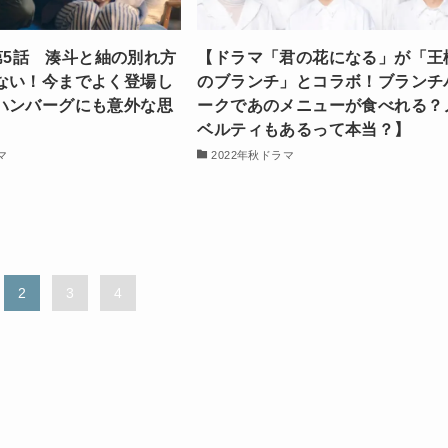
t」第5話 湊斗と紬の別れ方
【ドラマ「君の花になる」が「王
ない！今までよく登場し
のブランチ」とコラボ！ブランチ
ハンバーグにも意外な思
ークであのメニューが食べれる？
ベルティもあるって本当？】
マ
2022年秋ドラマ
2
3
4