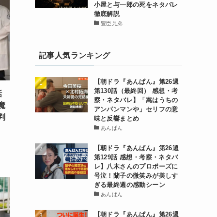
小屋と与一郎の死をネタバレ
徹底解説
豊臣兄弟
記事人気ランキング
【朝ドラ『あんぱん』第26週
第130話（最終回） 感想・考
話
察・ネタバレ】「嵩はうちの
魔
アンパンマンや」セリフの意
判
味と反響まとめ
あんぱん
【朝ドラ『あんぱん』第26週
第129話 感想・考察・ネタバ
レ】八木さんのプロポーズに
号泣！蘭子の微笑みが美しす
ぎる最終週の感動シーン
あんぱん
【朝ドラ『あんぱん』第26週