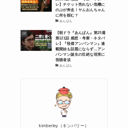
レ】チケット売れない危機に
のぶが奔走！ヤムおんちゃん
に何を頼む？
あんぱん
【朝ドラ『あんぱん』第25週
第121話 感想・考察・ネタバ
レ】『怪傑アンパンマン』連
載開始も話題にならず…アン
パンマン誕生の壮絶な現実に
視聴者涙
あんぱん
kimberley（キンバリー）