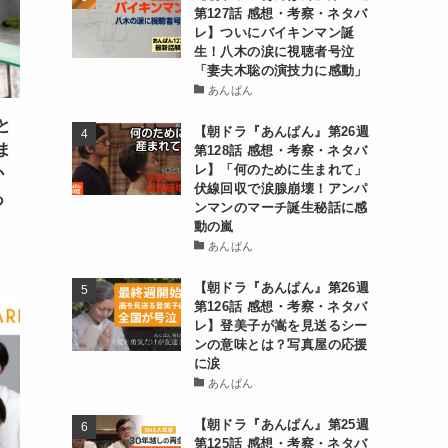
第127話 感想・考察・ネタバ
レ】ついにバイキンマン誕
生！八木の涙に視聴者号泣
「妻夫木聡の演技力に感動」
あんぱん
と
【朝ドラ『あんぱん』第26週
ま
第128話 感想・考察・ネタバ
レ】「何のために生まれて」
か
伏線回収で涙腺崩壊！アンパ
あ
ンマンのマーチ誕生秘話に感
動の嵐
あんぱん
【朝ドラ『あんぱん』第26週
第126話 感想・考察・ネタバ
レ】登美子が嵩を見送るシー
ンの意味とは？写真屋の応援
に涙
あんぱん
【朝ドラ『あんぱん』第25週
第125話 感想・考察・ネタバ