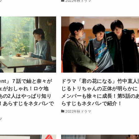
マ
2022年秋ドラマ
lent」７話で紬と奈々が
ドラマ「君の花になる」竹中直人
ェがおしゃれ！ロケ地
じるトリちゃんの正体が明らかに
あの2人はやっぱり知り
メンバーも徐々に成長！第5話の
！あらすじをネタバレで
らすじもネタバレで紹介！
2022年秋ドラマ
マ