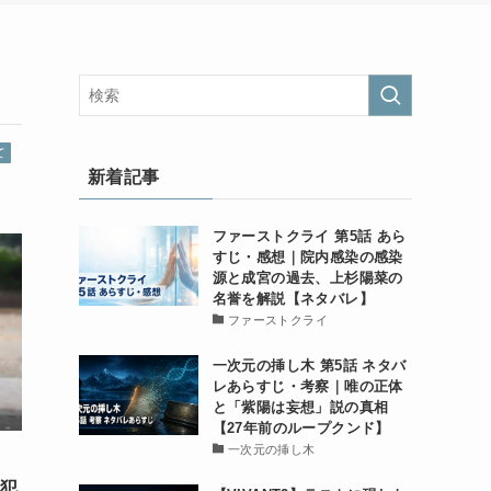
て
新着記事
ファーストクライ 第5話 あら
すじ・感想｜院内感染の感染
源と成宮の過去、上杉陽菜の
名誉を解説【ネタバレ】
ファーストクライ
一次元の挿し木 第5話 ネタバ
レあらすじ・考察｜唯の正体
と「紫陽は妄想」説の真相
【27年前のループクンド】
一次元の挿し木
！犯