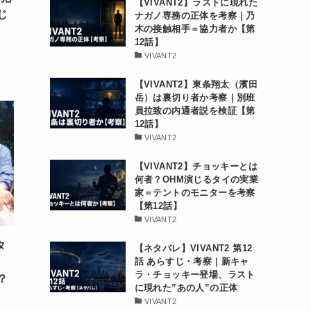
【VIVANT2】ラストに現れた
じ
ナガノ専務の正体を考察｜乃
木の接触相手＝協力者か【第
12話】
VIVANT2
【VIVANT2】東条翔太（濱田
岳）は裏切り者か考察｜別班
員拉致の内通者説を検証【第
12話】
VIVANT2
【VIVANT2】チョッキーとは
何者？OHM演じるタイの実業
家＝テントのモニターを考察
【第12話】
VIVANT2
タ
【ネタバレ】VIVANT2 第12
話 あらすじ・考察｜新キャ
ラ・チョッキー登場、ラスト
？
に現れた”あの人”の正体
VIVANT2