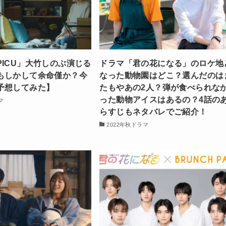
PICU」大竹しのぶ演じる
ドラマ「君の花になる」のロケ地
もしかして余命僅か？今
なった動物園はどこ？選んだのは
予想してみた】
たもやあの2人？弾が食べられな
った動物アイスはあるの？4話の
マ
らすじもネタバレでご紹介！
2022年秋ドラマ