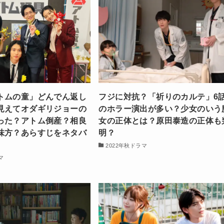
トムの童」どんでん返し
フジに対抗？「祈りのカルテ」6
見えてオダギリジョーの
のホラー演出が多い？少女のいう
った？アトム倒産？相良
女の正体とは？原田泰造の正体も
味方？あらすじをネタバ
明？
2022年秋ドラマ
マ