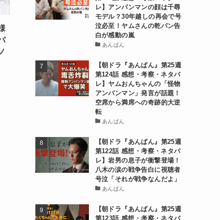
レ】アンパンマンの顔は千尋
モデル？30年越しの再会で号
泣必至！ヤムさんの乾パン告
様
白が感動の嵐
パ
あんぱん
ノ
【朝ドラ『あんぱん』第25週
第124話 感想・考察・ネタバ
レ】ヤムおんちゃんの「怪物
アンパンマン」発言が話題！
空席から満席への奇跡的大逆
転
あんぱん
【朝ドラ『あんぱん』第25週
第122話 感想・考察・ネタバ
レ】岩男の息子が衝撃登場！
八木の涙の戦争告白に視聴者
号泣「それが戦争なんだよ」
あんぱん
【朝ドラ『あんぱん』第25週
第123話 感想・考察・ネタバ