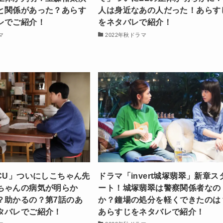
と関係があった？あらす
人は身近なあの人だった！あらす
レでご紹介！
をネタバレで紹介！
マ
2022年秋ドラマ
ICU」ついにしこちゃん先
ドラマ「invert城塚翡翠」新章ス
ちゃんの病気が明らか
ート！城塚翡翠は警察関係者なの
？助かるの？第7話のあ
か？鐘場の処分を軽くできたのは
タバレでご紹介！
あらすじをネタバレで紹介！