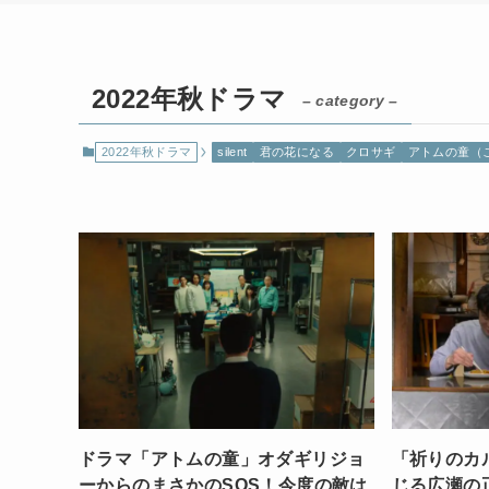
2022年秋ドラマ
– category –
2022年秋ドラマ
silent
君の花になる
クロサギ
アトムの童（
ドラマ「アトムの童」オダギリジョ
「祈りのカ
ーからのまさかのSOS！今度の敵は
じる広瀬の