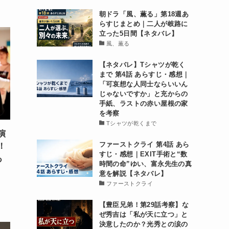
朝ドラ「風、薫る」第18週あ
らすじまとめ｜二人が岐路に
立った5日間【ネタバレ】
風、薫る
【ネタバレ】Tシャツが乾く
まで 第4話 あらすじ・感想｜
「可哀想な人同士ならいいん
じゃないですか」と充からの
手紙、ラストの赤い屋根の家
を考察
Tシャツが乾くまで
演
ファーストクライ 第4話 あら
！
すじ・感想｜EXIT手術と“数
あ
時間の命”ゆい、富永先生の真
意を解説【ネタバレ】
ファーストクライ
【豊臣兄弟！第29話考察】な
ぜ秀吉は「私が天に立つ」と
決意したのか？光秀との涙の